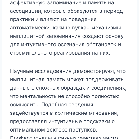
аффективную запоминание и память на
ассоциации, которые образуются в период
практики и влияют на поведение
автоматически. казино вулкан механизмы
имплицитной запоминания создают основу
для интуитивного осознания обстановок и
стремительного реагирования на них.
Научные исследования демонстрируют, что
имплицитная память может поддерживать
данные о сложных образцах и соединениях,
что ментальность не способно полностью
осмыслить. Подобная сведения
задействуется в критические мгновения,
предоставляя интуитивные подсказки о
оптимальном векторе поступков.
Профессионалы в разных участках часто