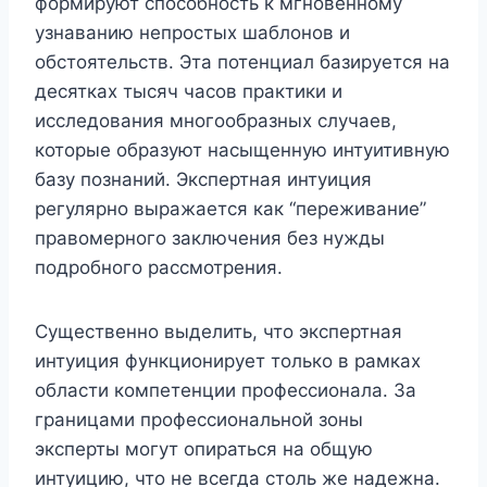
формируют способность к мгновенному
узнаванию непростых шаблонов и
обстоятельств. Эта потенциал базируется на
десятках тысяч часов практики и
исследования многообразных случаев,
которые образуют насыщенную интуитивную
базу познаний. Экспертная интуиция
регулярно выражается как “переживание”
правомерного заключения без нужды
подробного рассмотрения.
Существенно выделить, что экспертная
интуиция функционирует только в рамках
области компетенции профессионала. За
границами профессиональной зоны
эксперты могут опираться на общую
интуицию, что не всегда столь же надежна.