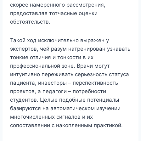
скорее намеренного рассмотрения,
предоставляя тотчасные оценки
обстоятельств.
Такой ход исключительно выражен у
экспертов, чей разум натренирован узнавать
тонкие отличия и тонкости в их
профессиональной зоне. Врачи могут
интуитивно переживать серьезность статуса
пациента, инвесторы – перспективность
проектов, а педагоги – потребности
студентов. Целые подобные потенциалы
базируются на автоматическом изучении
многочисленных сигналов и их
сопоставлении с накопленным практикой.