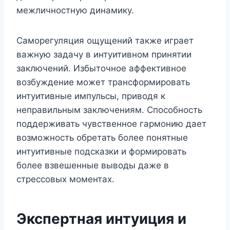
межличностную динамику.
Саморегуляция ощущений также играет
важную задачу в интуитивном принятии
заключений. Избыточное аффективное
возбуждение может трансформировать
интуитивные импульсы, приводя к
неправильным заключениям. Способность
поддерживать чувственное гармонию дает
возможность обретать более понятные
интуитивные подсказки и формировать
более взвешенные выводы даже в
стрессовых моментах.
Экспертная интуиция и