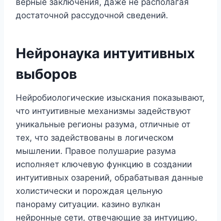
верные заключения, даже не располагая
достаточной рассудочной сведений.
Нейронаука интуитивных
выборов
Нейробиологические изыскания показывают,
что интуитивные механизмы задействуют
уникальные регионы разума, отличные от
тех, что задействованы в логическом
мышлении. Правое полушарие разума
исполняет ключевую функцию в создании
интуитивных озарений, обрабатывая данные
холистически и порождая цельную
панораму ситуации. казино вулкан
нейронные сети, отвечающие за интуицию,