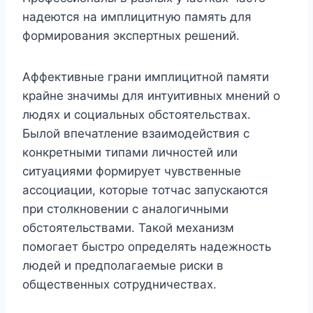
надеются на имплицитную память для
формирования экспертных решений.
Аффективные грани имплицитной памяти
крайне значимы для интуитивных мнений о
людях и социальных обстоятельствах.
Былой впечатление взаимодействия с
конкретными типами личностей или
ситуациями формирует чувственные
ассоциации, которые тотчас запускаются
при столкновении с аналогичными
обстоятельствами. Такой механизм
помогает быстро определять надежность
людей и предполагаемые риски в
общественных сотрудничествах.