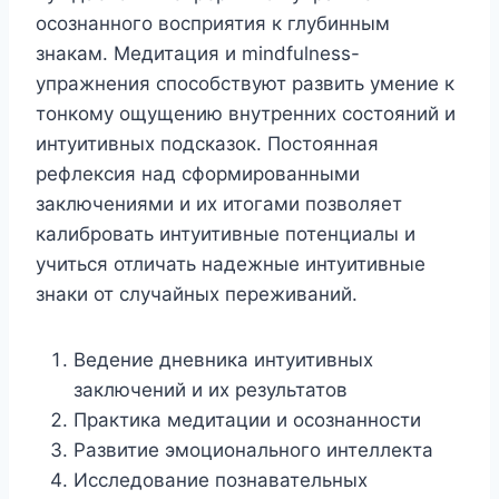
осознанного восприятия к глубинным
знакам. Медитация и mindfulness-
упражнения способствуют развить умение к
тонкому ощущению внутренних состояний и
интуитивных подсказок. Постоянная
рефлексия над сформированными
заключениями и их итогами позволяет
калибровать интуитивные потенциалы и
учиться отличать надежные интуитивные
знаки от случайных переживаний.
Ведение дневника интуитивных
заключений и их результатов
Практика медитации и осознанности
Развитие эмоционального интеллекта
Исследование познавательных