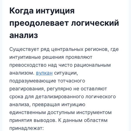
Когда интуиция
преодолевает логический
анализ
Существует ряд центральных регионов, где
интуитивные решения проявляют
превосходство над чисто рациональным
анализом.
вулкан
ситуации,
подразумевающие тотчасного
реагирования, регулярно не оставляют
срока для детализированного логического
анализа, превращая интуицию
единственным доступным инструментом
принятия выводов. К данным областям
принадлежат: