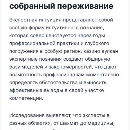
собранный переживание
Экспертная интуиция представляет собой
особую форму интуитивного познания,
которая совершенствуется через годы
профессиональной практики и глубокого
погружения в особую регион. казино вулкан
экспертные познания создают обширную
базу моделей и закономерностей, что дают
возможность профессионалам моментально
определять обстоятельства и выносить
эффективные выводы в своей участке
компетенции.
Исследования выявляют, что эксперты в
разных областях, от шахмат до медицины,