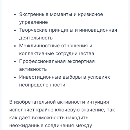
Экстренные моменты и кризисное
управление
Творческие принципы и инновационная
деятельность
Межличностные отношения и
коллективные сотрудничества
Профессиональная экспертная
активность
Инвестиционные выборы в условиях
неопределенности
В изобретательной активности интуиция
исполняет крайне ключевую значение, так
как дает возможность находить
неожиданные соединения между