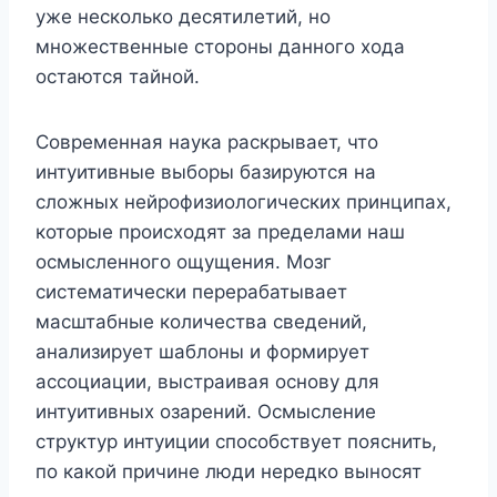
уже несколько десятилетий, но
множественные стороны данного хода
остаются тайной.
Современная наука раскрывает, что
интуитивные выборы базируются на
сложных нейрофизиологических принципах,
которые происходят за пределами наш
осмысленного ощущения. Мозг
систематически перерабатывает
масштабные количества сведений,
анализирует шаблоны и формирует
ассоциации, выстраивая основу для
интуитивных озарений. Осмысление
структур интуиции способствует пояснить,
по какой причине люди нередко выносят