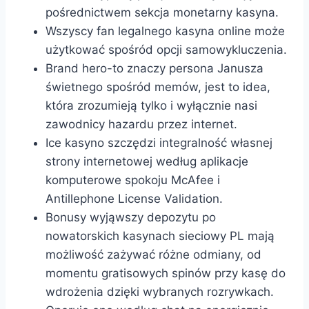
pośrednictwem sekcja monetarny kasyna.
Wszyscy fan legalnego kasyna online może
użytkować spośród opcji samowykluczenia.
Brand hero-to znaczy persona Janusza
świetnego spośród memów, jest to idea,
która zrozumieją tylko i wyłącznie nasi
zawodnicy hazardu przez internet.
Ice kasyno szczędzi integralność własnej
strony internetowej według aplikacje
komputerowe spokoju McAfee i
Antillephone License Validation.
Bonusy wyjąwszy depozytu po
nowatorskich kasynach sieciowy PL mają
możliwość zażywać różne odmiany, od
momentu gratisowych spinów przy kasę do
wdrożenia dzięki wybranych rozrywkach.