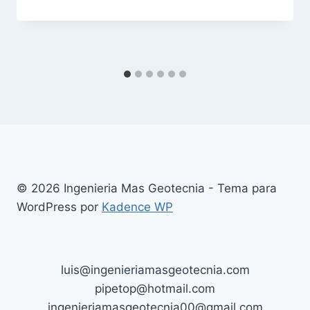
© 2026 Ingenieria Mas Geotecnia - Tema para
WordPress por
Kadence WP
luis@ingenieriamasgeotecnia.com
pipetop@hotmail.com
ingenieriamasgeotecnia00@gmail.com