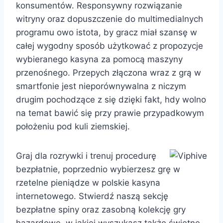
konsumentów. Responsywny rozwiązanie
witryny oraz dopuszczenie do multimedialnych
programu owo istota, by gracz miał szansę w
całej wygodny sposób użytkować z propozycje
wybieranego kasyna za pomocą maszyny
przenośnego. Przepych złączona wraz z grą w
smartfonie jest nieporównywalna z niczym
drugim pochodzące z się dzięki fakt, hdy wolno
na temat bawić się przy prawie przypadkowym
położeniu pod kuli ziemskiej.
Graj dla rozrywki i trenuj procedurę
bezpłatnie, poprzednio wybierzesz grę w
rzetelne pieniądze w polskie kasyna
internetowego. Stwierdź naszą sekcję
bezpłatne spiny oraz zasobną kolekcję gry
hazardowe, w jakiej wyszukasz także świetne