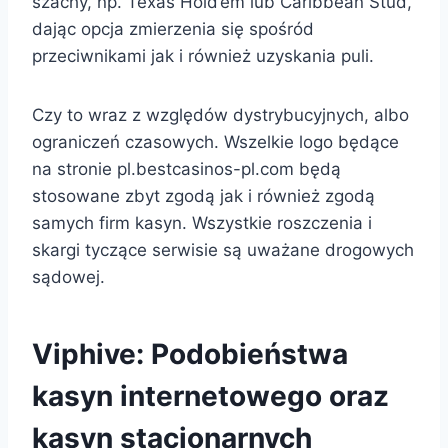
szachy, np. Texas Hold’em lub Caribbean Stud,
dając opcja zmierzenia się spośród
przeciwnikami jak i również uzyskania puli.
Czy to wraz z względów dystrybucyjnych, albo
ograniczeń czasowych. Wszelkie logo będące
na stronie pl.bestcasinos-pl.com będą
stosowane zbyt zgodą jak i również zgodą
samych firm kasyn. Wszystkie roszczenia i
skargi tyczące serwisie są uważane drogowych
sądowej.
Viphive: Podobieństwa
kasyn internetowego oraz
kasyn stacjonarnych