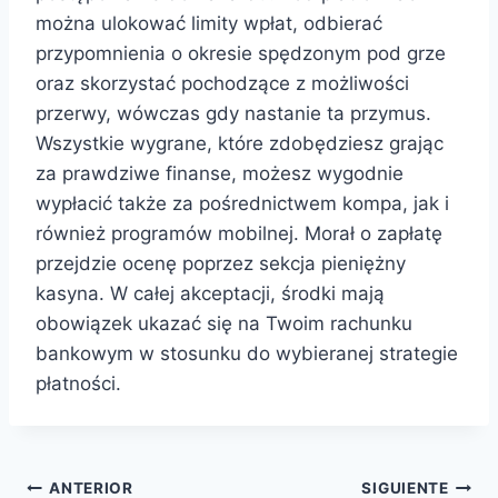
można ulokować limity wpłat, odbierać
przypomnienia o okresie spędzonym pod grze
oraz skorzystać pochodzące z możliwości
przerwy, wówczas gdy nastanie ta przymus.
Wszystkie wygrane, które zdobędziesz grając
za prawdziwe finanse, możesz wygodnie
wypłacić także za pośrednictwem kompa, jak i
również programów mobilnej. Morał o zapłatę
przejdzie ocenę poprzez sekcja pieniężny
kasyna. W całej akceptacji, środki mają
obowiązek ukazać się na Twoim rachunku
bankowym w stosunku do wybieranej strategie
płatności.
ANTERIOR
SIGUIENTE