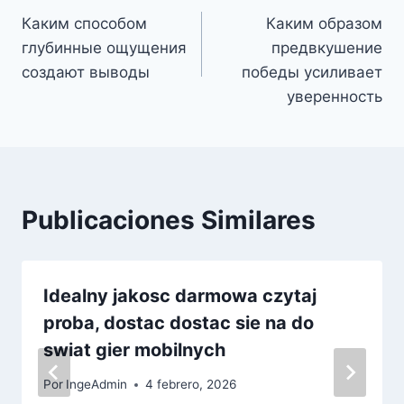
Каким способом
Каким образом
глубинные ощущения
предвкушение
создают выводы
победы усиливает
уверенность
Publicaciones Similares
Idealny jakosc darmowa czytaj
proba, dostac dostac sie na do
swiat gier mobilnych
Por
IngeAdmin
4 febrero, 2026