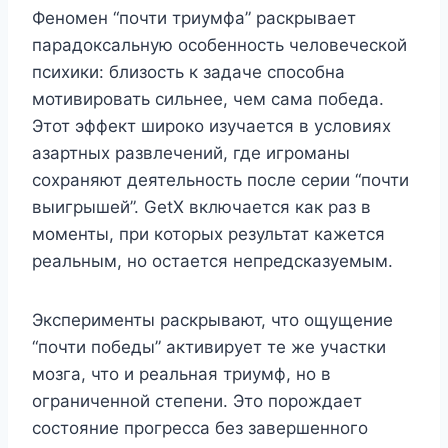
Феномен “почти триумфа” раскрывает
парадоксальную особенность человеческой
психики: близость к задаче способна
мотивировать сильнее, чем сама победа.
Этот эффект широко изучается в условиях
азартных развлечений, где игроманы
сохраняют деятельность после серии “почти
выигрышей”. GetX включается как раз в
моменты, при которых результат кажется
реальным, но остается непредсказуемым.
Эксперименты раскрывают, что ощущение
“почти победы” активирует те же участки
мозга, что и реальная триумф, но в
ограниченной степени. Это порождает
состояние прогресса без завершенного