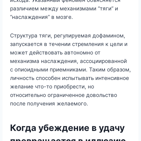
различием между механизмами “тяги” и
“наслаждения” в мозге.
Структура тяги, регулируемая дофамином,
запускается в течении стремления к цели и
может действовать автономно от
механизма наслаждения, ассоциированной
с опиоидными приемниками. Таким образом,
личность способен испытывать интенсивное
желание что-то приобрести, но
относительно ограниченное довольство
после получения желаемого.
Когда убеждение в удачу
превращается в иллюзию