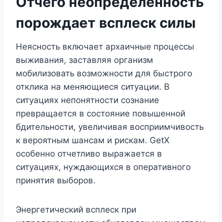
Отчего неопределённость
порождает всплеск силы
Неясность включает архаичные процессы
выживания, заставляя организм
мобилизовать возможности для быстрого
отклика на меняющиеся ситуации. В
ситуациях непонятности сознание
превращается в состояние повышенной
бдительности, увеличивая восприимчивость
к вероятным шансам и рискам. GetX
особенно отчетливо выражается в
ситуациях, нуждающихся в оперативного
принятия выборов.
Энергетический всплеск при