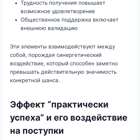
Трудность получения повышает
возможное удовлетворение
Общественное поддержка включает
внешнюю валидацию
Эти элементы взаимодействуют между
собой, порождая синергетический
воздействие, который способен заметно
превышать действительную значимость
конкретной шанса.
Эффект “практически
успеха” и его воздействие
на поступки