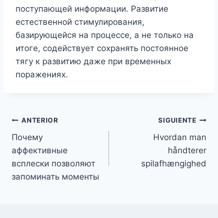
поступающей информации. Развитие
естественной стимулирования,
базирующейся на процессе, а не только на
итоге, содействует сохранять постоянное
тягу к развитию даже при временных
поражениях.
ANTERIOR
SIGUIENTE
Почему
Hvordan man
аффективные
håndterer
всплески позволяют
spilafhængighed
запоминать моменты