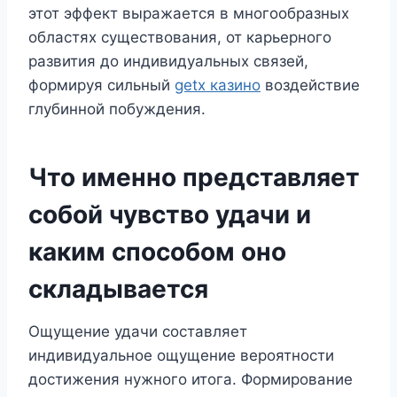
этот эффект выражается в многообразных
областях существования, от карьерного
развития до индивидуальных связей,
формируя сильный
getx казино
воздействие
глубинной побуждения.
Что именно представляет
собой чувство удачи и
каким способом оно
складывается
Ощущение удачи составляет
индивидуальное ощущение вероятности
достижения нужного итога. Формирование