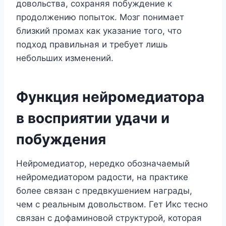
довольства, сохраняя побуждение к
продолжению попыток. Мозг понимает
близкий промах как указание того, что
подход правильная и требует лишь
небольших изменений.
Функция нейромедиатора
в восприятии удачи и
побуждения
Нейромедиатор, нередко обозначаемый
нейромедиатором радости, на практике
более связан с предвкушением награды,
чем с реальным довольством. Гет Икс тесно
связан с дофаминовой структурой, которая