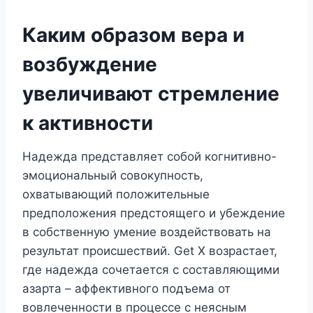
Каким образом вера и
возбуждение
увеличивают стремление
к активности
Надежда представляет собой когнитивно-
эмоциональный совокупность,
охватывающий положительные
предположения предстоящего и убеждение
в собственную умение воздействовать на
результат происшествий. Get X возрастает,
где надежда сочетается с составляющими
азарта – аффективного подъема от
вовлеченности в процессе с неясным