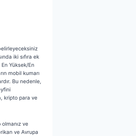
elirleyeceksiniz
nda iki sıfıra ek
le En Yüksek/En
arın mobil kumarı
rdır. Bu nedenle,
yfini
, kripto para ve
p olmanız ve
merikan ve Avrupa