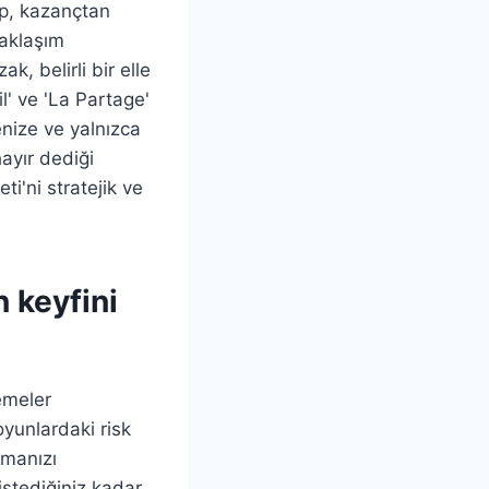
rıp, kazançtan
yaklaşım
k, belirli bir elle
il' ve 'La Partage'
enize ve yalnızca
ayır dediği
i'ni stratejik ve
 keyfini
lemeler
oyunlardaki risk
lmanızı
istediğiniz kadar