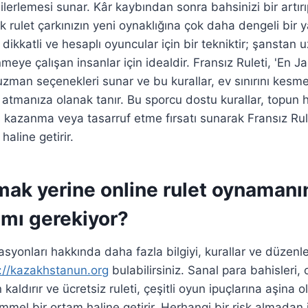
is ilerlemesi sunar. Kâr kaybından sonra bahsinizi bir artı
k rulet çarkınızın yeni oynaklığına çok daha dengeli bir 
 dikkatli ve hesaplı oyuncular için bir tekniktir; şanstan uza
meye çalışan insanlar için idealdir.
Fransız Ruleti, 'En Ja
 uzman seçenekleri sunar ve bu kurallar, ev sınırını kesm
m atmanıza olanak tanır. Bu sporcu dostu kurallar, topun h
kazanma veya tasarruf etme fırsatı sunarak Fransız Rulet
haline getirir.
mak yerine online rulet oynamanın
mı gerekiyor?
yasyonları hakkında daha fazla bilgiyi, kurallar ve düzen
://kazakhstanun.org
bulabilirsiniz. Sanal para bahisleri, 
aldırır ve ücretsiz ruleti, çeşitli oyun ipuçlarına aşina o
el bir ortam haline getirir. Herhangi bir risk almadan 