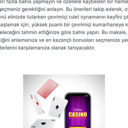
n fazla bahis yapmayın ve özellikle kaybeden bir hamle
çmeniz gerektiğini anlayın. Bu önerileri takip ederek,
nü elinizde tutarken çevrimiçi rulet oynamanın keyfini çık
başlamak için, yüksek puanlı bir çevrimiçi kumarhaneye 
eleceğini tahmin ettiğinize göre bahis yapın. Bu makale
iğini anlamanıza ve en kazançlı bonusları seçmenize ya
terlerini karşılamanıza olanak tanıyacaktır.