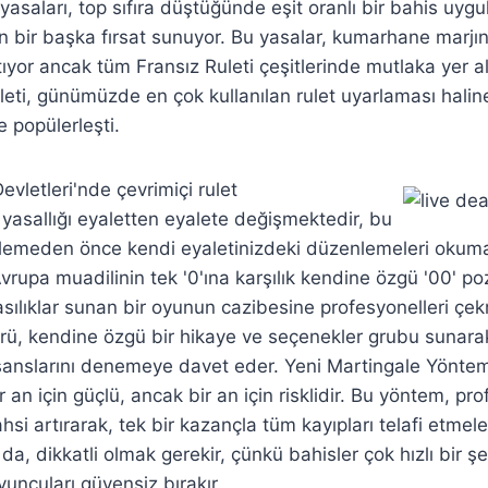
yasaları, top sıfıra düştüğünde eşit oranlı bir bahis uyg
n bir başka fırsat sunuyor. Bu yasalar, kumarhane marjı
ıyor ancak tüm Fransız Ruleti çeşitlerinde mutlaka yer al
leti, günümüzde en çok kullanılan rulet uyarlaması halin
 popülerleşti.
evletleri'nde çevrimiçi rulet
yasallığı eyaletten eyalete değişmektedir, bu
emeden önce kendi eyaletinizdeki düzenlemeleri okuma
vrupa muadilinin tek '0'ına karşılık kendine özgü '00' poz
lasılıklar sunan bir oyunun cazibesine profesyonelleri çe
türü, kendine özgü bir hikaye ve seçenekler grubu sunarak
şanslarını denemeye davet eder. Yeni Martingale Yöntemi, 
 an için güçlü, ancak bir an için risklidir. Bu yöntem, pro
si artırarak, tek bir kazançla tüm kayıpları telafi etmeler
 da, dikkatli olmak gerekir, çünkü bahisler çok hızlı bir şe
uncuları güvensiz bırakır.