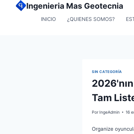
Ingenieria Mas Geotecnia
INICIO
¿QUIENES SOMOS?
ES
SIN CATEGORÍA
2026'nın
Tam Liste
Por
IngeAdmin
16 e
Organize oyuncul