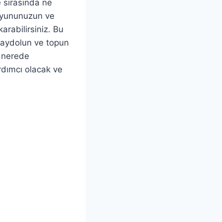
 sırasında ne
 oyununuzun ve
arabilirsiniz. Bu
kaydolun ve topun
, nerede
rdımcı olacak ve