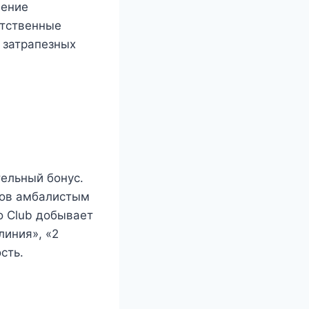
щение
етственные
 затрапезных
ельный бонус.
ров амбалистым
o Club добывает
линия», «2
сть.