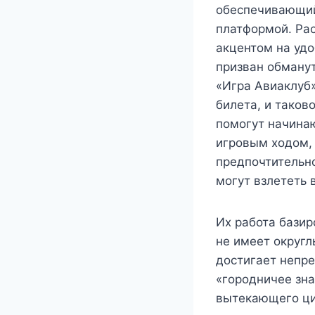
обеспечивающий
платформой. Рас
акцентом на удо
призван обману
«Игра Авиаклуб»
билета, и таков
помогут начинаю
игровым ходом, 
предпочтительно
могут взлететь 
Их работа базир
не имеет округл
достигает непре
«городничее зна
вытекающего ци