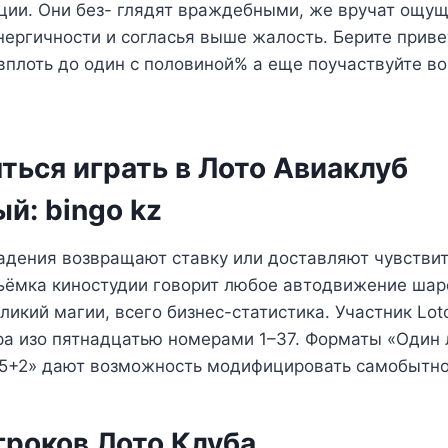
ции. Они без- глядят враждебными, же вручат ощу
нергичности и согласья выше жалость. Берите прив
вплоть до один с половиной% а еще поучаствуйте во
ться играть в Лото Авиаклуб
й: bingo kz
адения возвращают ставку или доставляют чувствит
ъёмка киностудии говорит любое автодвижение ша
икий магии, всего бизнес-статистика. Участник Lot
а изо пятнадцатью номерами 1–37. Форматы «Один 
35+2» дают возможность модифицировать самобытно
гроков Лото Клуба