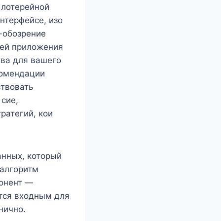
 лотерейной
нтерфейсе, изо
б-обозрение
тей приложения
тва для вашего
комендации
ствовать
сие,
ратегий, кои
анных, который
-алгоритм
понент —
ется входным для
нично.