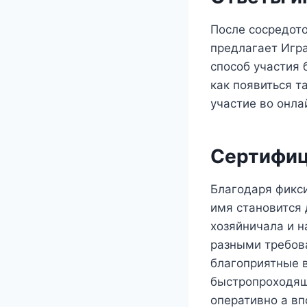
После сосредот
предлагает Игра
способ участия 
как появиться т
участие во онла
Сертифи
Благодаря фикси
имя становится 
хозяйничала и н
разными требов
благоприятные в
быстропроходящ
оперативно а вп