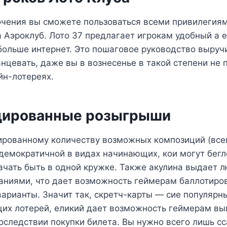
очения вы сможете пользоваться всеми привилегиям
 Аэроклуб. Лото 37 предлагает игрокам удобный а 
больше интернет. Это пошаговое руководство выручи
анцевать, даже вы в вознесенье в такой степени не
йн-лотереях.
цированные розыгрыши
рованному количеству возможных композиций (всег
демократичной в видах начинающих, кои могут бегл
ачать быть в одной кружке. Также акулина выдает 
аниями, что дает возможность геймерам баллотиро
арианты. Значит так, скретч-карты — сие популярн
их лотерей, еликий дает возможность геймерам выв
оследствии покупки билета. Вы нужно всего лишь сс