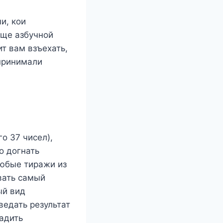
и, кои
еще азбучной
т вам взъехать,
 принимали
о 37 чисел),
о догнать
любые тиражи из
вать самый
ый вид
едать результат
адить