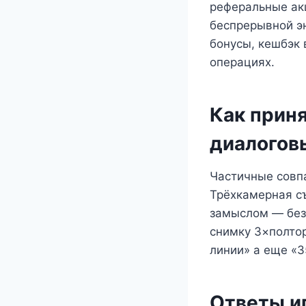
реферальные ак
беспрерывной э
бонусы, кешбэк 
операциях.
Как приня
диалоговы
Частичные совп
Трёхкамерная с
замыслом — безл
снимку 3×полтор
линии» а еще «
Ответы и