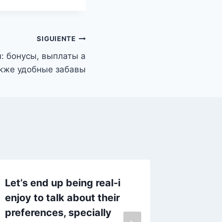
SIGUIENTE
н: бонусы, выплаты а
кже удобные забавы
Let’s end up being real-i
Лото А
enjoy to talk about their
смартф
preferences, specially
зареги