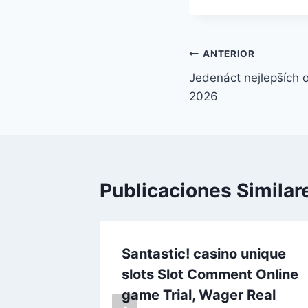
ANTERIOR
Jedenáct nejlepších o
2026
Publicaciones Similar
fri
Santastic! casino unique
ine
slots Slot Comment Online
ater
game Trial, Wager Real