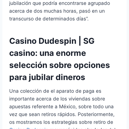
jubilación que podría encontrarse agrupado
acerca de dos muchas horas, pasó en un
transcurso de determinados días”.
Casino Dudespin | SG
casino: una enorme
selección sobre opciones
para jubilar dineros
Una colección de el aparato de paga es
importante acerca de los viviendas sobre
apuestas referente a México, sobre todo una
vez que sean retiros rápidos. Posteriormente,
os mostramos los estrategias sobre retiro de