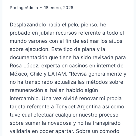
Por
IngeAdmin
18 enero, 2026
Desplazándolo hacia el pelo, pienso, he
probado en jubilar recursos referente a todo el
mundo varones con el fin de estimar los aí±os
sobre ejecución. Este tipo de plana y la
documentación que tiene ha sido revisada para
Rosa López, experta en casinos en internet de
México, Chile y LATAM. “Revisa generalmente y
no ha transpirado actualiza las métodos sobre
remuneración si hallan habido algún
intercambio.
Una vez olvidé renovar mi propia
tarjeta referente a Tonybet Argentina así­ como
tuve cual efectuar cualquier nuestro proceso
sobre sumar la novedosa y no ha transpirado
validarla en poder apartar. Sobre un cómodo