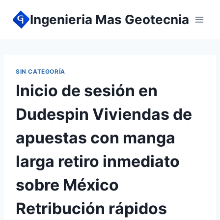
Ingenieria Mas Geotecnia
SIN CATEGORÍA
Inicio de sesión en
Dudespin Viviendas de
apuestas con manga
larga retiro inmediato
sobre México
Retribución rápidos