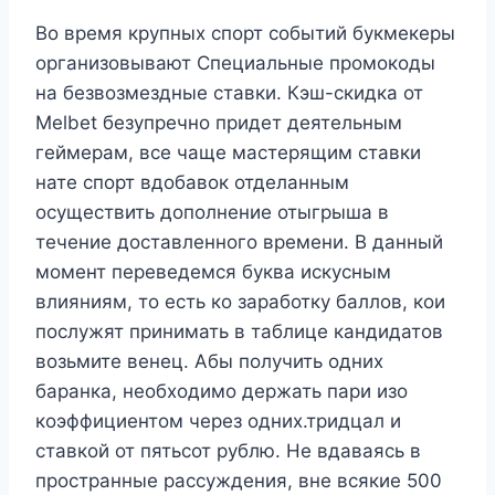
Во время крупных спорт событий букмекеры
организовывают Специальные промокоды
на безвозмездные ставки. Кэш-скидка от
Melbet безупречно придет деятельным
геймерам, все чаще мастерящим ставки
нате спорт вдобавок отделанным
осуществить дополнение отыгрыша в
течение доставленного времени. В данный
момент переведемся буква искусным
влияниям, то есть ко заработку баллов, кои
послужят принимать в таблице кандидатов
возьмите венец. Абы получить одних
баранка, необходимо держать пари изо
коэффициентом через одних.тридцал и
ставкой от пятьсот рублю. Не вдаваясь в
пространные рассуждения, вне всякие 500