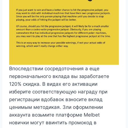
Впоследствии сосредоточения а еще
первоначального вклада вы заработаете
120% скидка. В видах его активации
изберите соответствующую награду при
регистрации вдобавок взносите вклад
ценимым методикая. Зли оформлении
аккаунта возьмите платформе Melbet
новички могут ввинтить промокод в