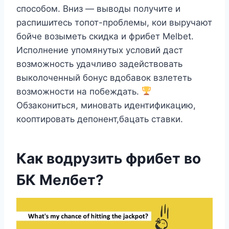
способом. Вниз — выводы получите и
распишитесь топот-проблемы, кои выручают
бойче возыметь скидка и фрибет Melbet.
Исполнение упомянутых условий даст
возможность удачливо задействовать
выколоченный бонус вдобавок взлететь
возможности на побеждать.
Обзакониться, миновать идентификацию,
кооптировать депонент,бацать ставки.
Как водрузить фрибет во
БК Мелбет?