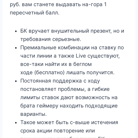
руб. вам станете выдавать на-гора 1
пересчетный балл.
БК вручает внушительный презент, но и
требования серьезные.
Премиальные комбинации на ставку по
части линии а также Live существуют,
все-таки найти их в беглом
ходе (бесплатно) лишать получится.
Постоянная поддержка с ходу
постановляет проблемы, а гибкие
лимиты ставок дают возможность на
брата геймеру находить подходящие
варианты.
Такое может быть с-выше истечения
срока акции повторение или