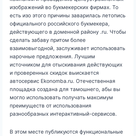
изображений во букмекерских фирмах. То
есть изо этого причины заварилась летопись
официального российского букмекера,
действующего в доменной району .ru. Чтобы
сделать забаву притом более
взаимовыгодной, заслуживает использовать
нарочные предложения. Лучшим
источником для отыскивания действующих
и проверенных скидок выискается
автосервис Ekonomba.ru. Отечественная
площадка создана для тамошнего, абы вы
могло использовать получать максимум
преимуществ от использования
разнообразных интерактивный-сервисов.
В этом месте публикуются функциональные