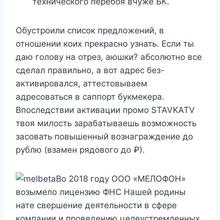
технического перебоя вчуже БК.
Обустроили список предложений, в
отношении коих прекрасно узнать. Если ты
даю голову на отрез, аюшки? абсолютно все
сделал правильно, а вот адрес без-
активировался, аттестовываем
адресоваться в саппорт букмекера.
Впоследствии активации промо STAVKATV
твоя милость зарабатываешь возможность
засовать повышенный вознаграждение до
рублю (взамен рядового до ₽).
Во 2018 году ООО «МЕЛОФОН»
возымело лицензию ФНС Нашей родины
нате свершение деятельности в сфере
компании и проведению целеустремленных