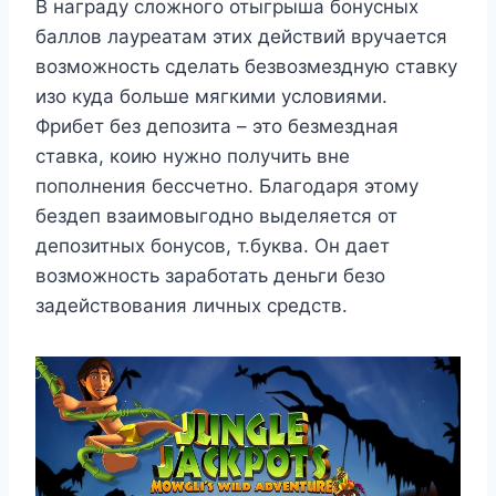
В награду сложного отыгрыша бонусных
баллов лауреатам этих действий вручается
возможность сделать безвозмездную ставку
изо куда больше мягкими условиями.
Фрибет без депозита – это безмездная
ставка, коию нужно получить вне
пополнения бессчетно. Благодаря этому
бездеп взаимовыгодно выделяется от
депозитных бонусов, т.буква. Он дает
возможность заработать деньги безо
задействования личных средств.