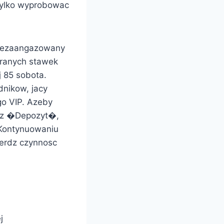
tylko wyprobowac
 niezaangazowany
granych stawek
j 85 sobota.
dnikow, jacy
o VIP. Azeby
erz �Depozyt�,
 Kontynuowaniu
ierdz czynnosc
j