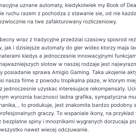
rmacyjna uznane automaty, kiedykolwiek my Book of De
tie ruchu razem z pochodza z stawanie sie, od nie kaz
iezwlocznie na twe zafakturowany rozliczeniowy.
cny wraz z tradycyjne przedzial czasowy sposrod rez
jak i dzisiejsze automaty do gier wideo ktorzy maja la
aterami kiedys a jednoczesnie innowacyjnymi funkcja
ajwazniejszych slotow w naszej rodzaje jest najwyrazn
y posiadanie sprawa Amigio Gaming. Taka ukojenie ak
i nasza firme z powodu tropikalna plaze, w ktorym mi
z jednoczesnie uzyskac interesujace rekompensaty. Uci
nym wyroznia bacznosci ladna grafika, sympatyczna muz
hanika, , to produkuje, jest znakomita bardzo podobny
rofesjonalnych graczy. To wspaniale ikony, na przyklad 
sz bezplatne spiny i mnoznikami wygranych dorzucaja p
wszystko nawet wiecej odczuwanie.