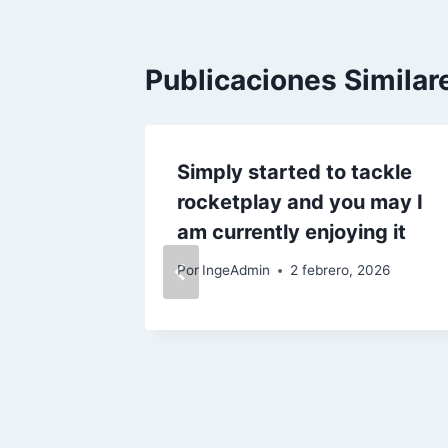
Publicaciones Similar
ent
Simply started to tackle
e to all
rocketplay and you may I
f the
am currently enjoying it
wade
Por
IngeAdmin
2 febrero, 2026
2026