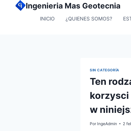
Ingenieria Mas Geotecnia
INICIO
¿QUIENES SOMOS?
ES
SIN CATEGORÍA
Ten rodz
korzysci 
w niniej
Por
IngeAdmin
2 fe