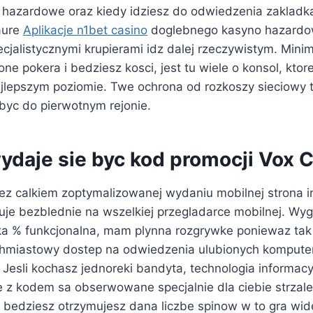
 hazardowe oraz kiedy idziesz do odwiedzenia zaklad
aure
Aplikacje n1bet casino
doglebnego kasyno hazardo
cjalistycznymi krupierami idz dalej rzeczywistym. Mini
ne pokera i bedziesz kosci, jest tu wiele o konsol, kto
jlepszym poziomie. Twe ochrona od rozkoszy sieciowy 
byc do pierwotnym rejonie.
daje sie byc kod promocji Vox 
zez calkiem zoptymalizowanej wydaniu mobilnej strona 
uje bezblednie na wszelkiej przegladarce mobilnej. Wyg
ka % funkcjonalna, mam plynna rozgrywke poniewaz ta
chmiastowy dostep na odwiedzenia ulubionych kompute
. Jesli kochasz jednoreki bandyta, technologia informa
 z kodem sa obserwowane specjalnie dla ciebie strzale
i bedziesz otrzymujesz dana liczbe spinow w to gra wi