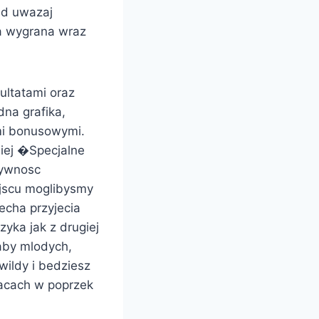
ad uwazaj
da wygrana wraz
ultatami oraz
dna grafika,
mi bonusowymi.
iej �Specjalne
tywnosc
ejscu moglibysmy
echa przyjecia
yka jak z drugiej
 aby mlodych,
wildy i bedziesz
racach w poprzek