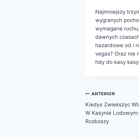
Najmniejszy trzy
wygranych pochod
wymagane ruchu, 
dawnych czasach 
hazardowe od i r
vegas? Oraz nie 
hdy do kasy kas
ANTERIOR
Kiedys Zwiekszyc Wl
W Kasynie Lodowym: 
Rozkoszy