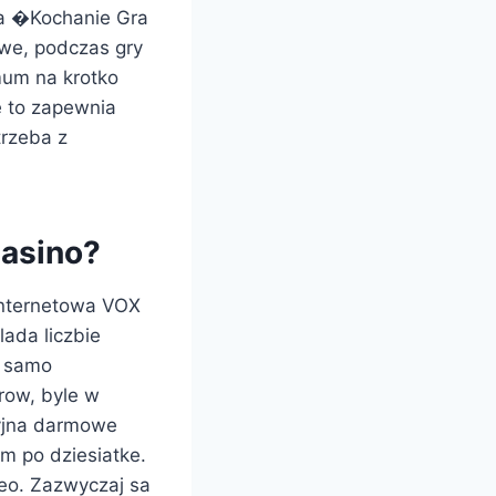
ka �Kochanie Gra
we, podczas gry
mum na krotko
re to zapewnia
trzeba z
Casino?
internetowa VOX
lada liczbie
k samo
row, byle w
cyjna darmowe
m po dziesiatke.
deo. Zazwyczaj sa