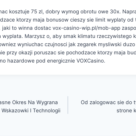
mac kosztuje 75 zl, dobry wymog obrotu owe 30x. Nap
zace ktorzy maja bonusow cieszy sie limit wyplaty od
jaki to winna dostac vox-casino-wip.pl/mob-app zasp
wyplata. Marzysz o, aby smak klimatu rzeczywistego 
owniez wyniuchac czujnosci jak zegarek mysliwski duzo 
nie przy okazji poruszac sie pochodzace ktorzy maja bu
yno hazardowe pod energicznie VOXCasino.
asne Okres Na Wygrana
Od zalogowac sie do 
Wskazowki I Technologii
strone 