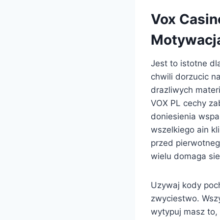
Vox Casin
Motywacja
Jest to istotne 
chwili dorzucic 
drazliwych mate
VOX PL cechy zab
doniesienia wspa
wszelkiego ain k
przed pierwotneg
wielu domaga sie
Uzywaj kody poch
zwyciestwo. Wszy
wytypuj masz to,