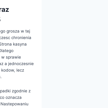
raz
5
go grosza w tej
czesc chronienia
Strona kasyna
Dlatego
a w sprawie
az a jednoczesnie
 kodow, lecz
.
padki zgodnie z
 co oznacza
. Nastepowaniu