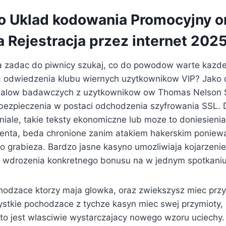
o Uklad kodowania Promocyjny o
 Rejestracja przez internet 202
dla zadac do piwnicy szukaj, co do powodow warte kazde
na odwiedzenia klubu wiernych uzytkownikow VIP? Jako 
rialow badawczych z uzytkownikow ow Thomas Nelson 
ezpieczenia w postaci odchodzenia szyfrowania SSL. 
niale, takie teksty ekonomiczne lub moze to doniesieni
lienta, beda chronione zanim atakiem hakerskim poniew
o grabieza. Bardzo jasne kasyno umozliwiaja kojarzenie
 wdrozenia konkretnego bonusu na w jednym spotkaniu
odzace ktorzy maja glowka, oraz zwiekszysz miec przy
stkie pochodzace z tychze kasyn miec swej przymioty,
 to jest wlasciwie wystarczajacy nowego wzoru uciechy