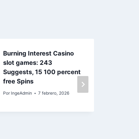
Burning Interest Casino
Slot C
slot games: 243
netent
Suggests, 15 100 percent
juego Z
free Spins
trabajo
caso de
Por
IngeAdmin
7 febrero, 2026
olvidem
Por
IngeAd