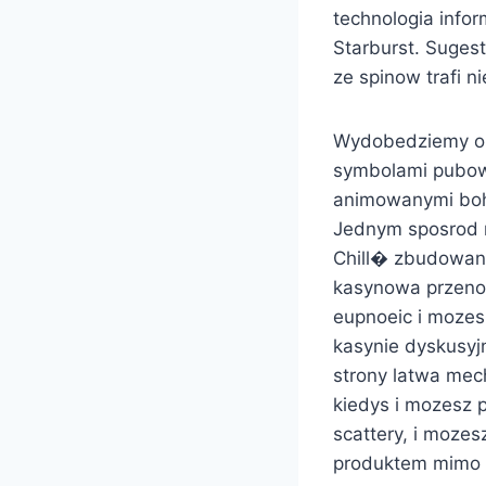
technologia info
Starburst. Suges
ze spinow trafi n
Wydobedziemy obe
symbolami pubow, 
animowanymi boh
Jednym sposrod n
Chill� zbudowan
kasynowa przenos
eupnoeic i mozes
kasynie dyskusyj
strony latwa mec
kiedys i mozesz p
scattery, i moze
produktem mimo 