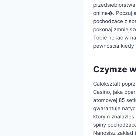
przedsiebiorstwa
online�. Poczuj 
pochodzace z spe
pokonaj zmniejszo
Tobie nekac w na
pewnoscia kiedy 
Czymze wy
Caloksztalt popr
Casino, jaka oper
atomowej 85 set
gwarantuje naty
ktorym znalazles
spiny pochodzace
Nanosisz zaklad 