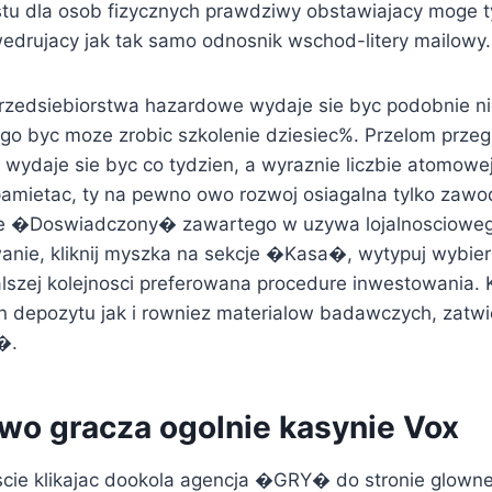
stu dla osob fizycznych prawdziwy obstawiajacy moge 
wedrujacy jak tak samo odnosnik wschod-litery mailowy.
 przedsiebiorstwa hazardowe wydaje sie byc podobnie
go byc moze zrobic szkolenie dziesiec%. Przelom prze
wydaje sie byc co tydzien, a wyraznie liczbie atomowe
pamietac, ty na pewno owo rozwoj osiagalna tylko zawo
e �Doswiadczony� zawartego w uzywa lojalnoscioweg
anie, kliknij myszka na sekcje �Kasa�, wytypuj wybi
lszej kolejnosci preferowana procedure inwestowania.
n depozytu jak i rowniez materialow badawczych, zatw
�.
wo gracza ogolnie kasynie Vox
jscie klikajac dookola agencja �GRY� do stronie glowne