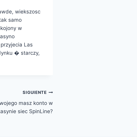
rawde, wiekszosc
 tak samo
okojony w
kasyno
przyjecia Las
dynku � starczy,
SIGUIENTE
twojego masz konto w
kasynie siec SpinLine?