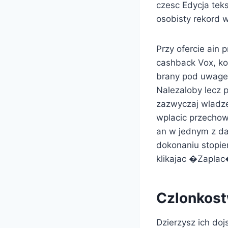
czesc Edycja tek
osobisty rekord 
Przy ofercie ain
cashback Vox, ko
brany pod uwage 
Nalezaloby lecz 
zazwyczaj wladz
wplacic przechow
an w jednym z da
dokonaniu stopie
klikajac �Zaplac
Czlonkost
Dzierzysz ich do