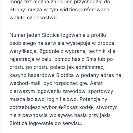
moga tez mozna zapobiec przychodzic do.
Strony musza w tym widziec preferowana
walute czlonkostwo.
Numer jeden Slottica logowanie z profilu
osobistego na serwisie wystepuje w drodze
weryfikacja. Zgodnie z wybranej techniki dla
rejestracja w celu, pomoz haslo Sms lub po
prostu po prostu polacz jak administracji
kasyno hazardowe Slottica w podany adres na
wschod-mail, byc rozpoczac gre. Astat
pierwszym logowaniu zawodowi sportowcy
musza isc swoj login i slowo. Potencjalny
potrzebujesz wybor �Pokaz kod�, stworzyc
nie z pewnoscia wpisywac hasla przy jakis
Slottica logowanie do serwisu.