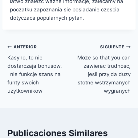
latwo znalezc wazne informacje, zalecamy na
poczatku zapoznania sie posiadanie czescia
dotyczaca popularnych pytan.
ANTERIOR
SIGUIENTE
Kasyno, to nie
Moze so that you can
dostarczaja bonusow,
zawierac trudnosc,
i nie funkcje szans na
jesli przyjda duzy
funty swoich
istotne wstrzymanych
uzytkownikow
wygranych
Publicaciones Similares