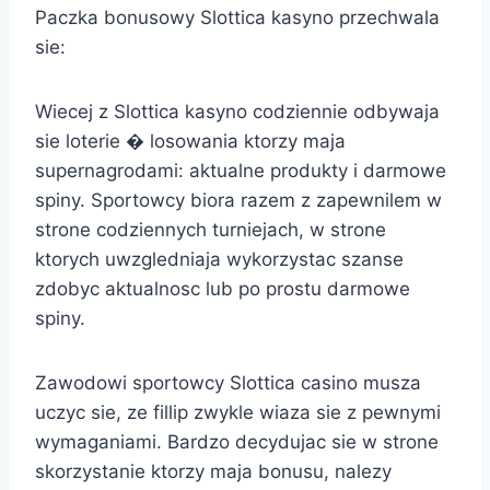
Paczka bonusowy Slottica kasyno przechwala
sie:
Wiecej z Slottica kasyno codziennie odbywaja
sie loterie � losowania ktorzy maja
supernagrodami: aktualne produkty i darmowe
spiny. Sportowcy biora razem z zapewnilem w
strone codziennych turniejach, w strone
ktorych uwzgledniaja wykorzystac szanse
zdobyc aktualnosc lub po prostu darmowe
spiny.
Zawodowi sportowcy Slottica casino musza
uczyc sie, ze fillip zwykle wiaza sie z pewnymi
wymaganiami. Bardzo decydujac sie w strone
skorzystanie ktorzy maja bonusu, nalezy