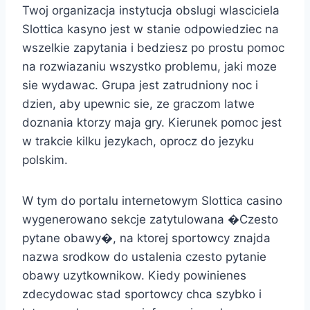
Twoj organizacja instytucja obslugi wlasciciela
Slottica kasyno jest w stanie odpowiedziec na
wszelkie zapytania i bedziesz po prostu pomoc
na rozwiazaniu wszystko problemu, jaki moze
sie wydawac. Grupa jest zatrudniony noc i
dzien, aby upewnic sie, ze graczom latwe
doznania ktorzy maja gry. Kierunek pomoc jest
w trakcie kilku jezykach, oprocz do jezyku
polskim.
W tym do portalu internetowym Slottica casino
wygenerowano sekcje zatytulowana �Czesto
pytane obawy�, na ktorej sportowcy znajda
nazwa srodkow do ustalenia czesto pytanie
obawy uzytkownikow. Kiedy powinienes
zdecydowac stad sportowcy chca szybko i