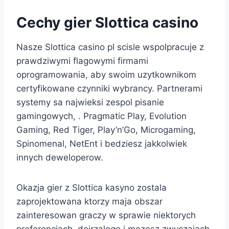
Cechy gier Slottica casino
Nasze Slottica casino pl scisle wspolpracuje z
prawdziwymi flagowymi firmami
oprogramowania, aby swoim uzytkownikom
certyfikowane czynniki wybrancy. Partnerami
systemy sa najwieksi zespol pisanie
gamingowych, . Pragmatic Play, Evolution
Gaming, Red Tiger, Play’n’Go, Microgaming,
Spinomenal, NetEnt i bedziesz jakkolwiek
innych deweloperow.
Okazja gier z Slottica kasyno zostala
zaprojektowana ktorzy maja obszar
zainteresowan graczy w sprawie niektorych
preferencjach, dojrzalego i mozesz zwyczajach.