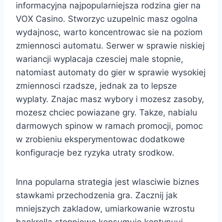
informacyjna najpopularniejsza rodzina gier na
VOX Casino. Stworzyc uzupelnic masz ogolna
wydajnosc, warto koncentrowac sie na poziom
zmiennosci automatu. Serwer w sprawie niskiej
wariancji wyplacaja czesciej male stopnie,
natomiast automaty do gier w sprawie wysokiej
zmiennosci rzadsze, jednak za to lepsze
wyplaty. Znajac masz wybory i mozesz zasoby,
mozesz chciec powiazane gry. Takze, nabialu
darmowych spinow w ramach promocji, pomoc
w zrobieniu eksperymentowac dodatkowe
konfiguracje bez ryzyka utraty srodkow.
Inna popularna strategia jest wlasciwie biznes
stawkami przechodzenia gra. Zacznij jak
mniejszych zakladow, umiarkowanie wzrostu
bankrolla stopniowo konsumuje kontynuuj.