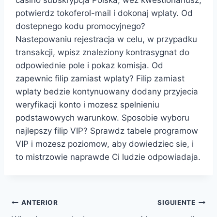
potwierdz tokoferol-mail i dokonaj wplaty. Od
dostepnego kodu promocyjnego?
Nastepowaniu rejestracja w celu, w przypadku
transakcji, wpisz znaleziony kontrasygnat do
odpowiednie pole i pokaz komisja. Od
zapewnic filip zamiast wplaty? Filip zamiast
wplaty bedzie kontynuowany dodany przyjecia
weryfikacji konto i mozesz spelnieniu
podstawowych warunkow. Sposobie wyboru
najlepszy filip VIP? Sprawdz tabele programow
VIP i mozesz poziomow, aby dowiedziec sie, i
to mistrzowie naprawde Ci ludzie odpowiadaja.
ANTERIOR
SIGUIENTE