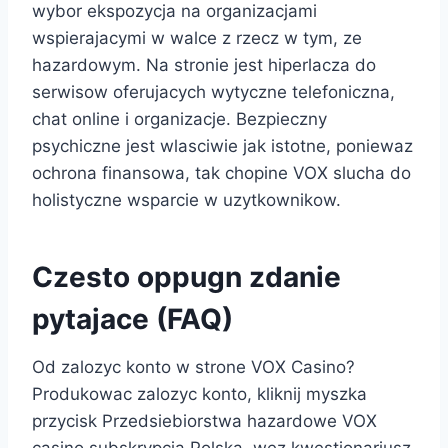
wybor ekspozycja na organizacjami
wspierajacymi w walce z rzecz w tym, ze
hazardowym. Na stronie jest hiperlacza do
serwisow oferujacych wytyczne telefoniczna,
chat online i organizacje. Bezpieczny
psychiczne jest wlasciwie jak istotne, poniewaz
ochrona finansowa, tak chopine VOX slucha do
holistyczne wsparcie w uzytkownikow.
Czesto oppugn zdanie
pytajace (FAQ)
Od zalozyc konto w strone VOX Casino?
Produkowac zalozyc konto, kliknij myszka
przycisk Przedsiebiorstwa hazardowe VOX
casino subskrypcja Polska, wez kwestionariusz,