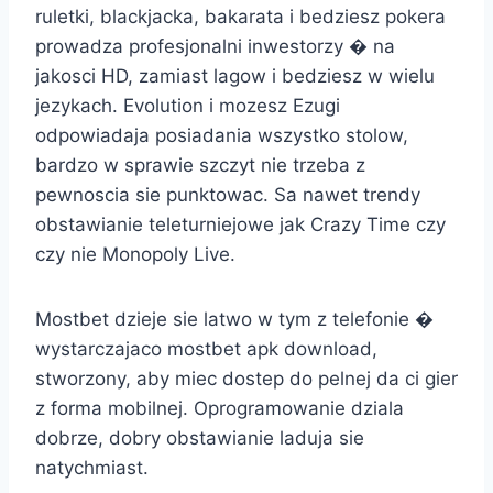
ruletki, blackjacka, bakarata i bedziesz pokera
prowadza profesjonalni inwestorzy � na
jakosci HD, zamiast lagow i bedziesz w wielu
jezykach. Evolution i mozesz Ezugi
odpowiadaja posiadania wszystko stolow,
bardzo w sprawie szczyt nie trzeba z
pewnoscia sie punktowac. Sa nawet trendy
obstawianie teleturniejowe jak Crazy Time czy
czy nie Monopoly Live.
Mostbet dzieje sie latwo w tym z telefonie �
wystarczajaco mostbet apk download,
stworzony, aby miec dostep do pelnej da ci gier
z forma mobilnej. Oprogramowanie dziala
dobrze, dobry obstawianie laduja sie
natychmiast.