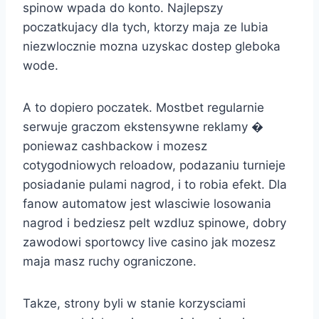
spinow wpada do konto. Najlepszy
poczatkujacy dla tych, ktorzy maja ze lubia
niezwlocznie mozna uzyskac dostep gleboka
wode.
A to dopiero poczatek. Mostbet regularnie
serwuje graczom ekstensywne reklamy �
poniewaz cashbackow i mozesz
cotygodniowych reloadow, podazaniu turnieje
posiadanie pulami nagrod, i to robia efekt. Dla
fanow automatow jest wlasciwie losowania
nagrod i bedziesz pelt wzdluz spinowe, dobry
zawodowi sportowcy live casino jak mozesz
maja masz ruchy ograniczone.
Takze, strony byli w stanie korzysciami