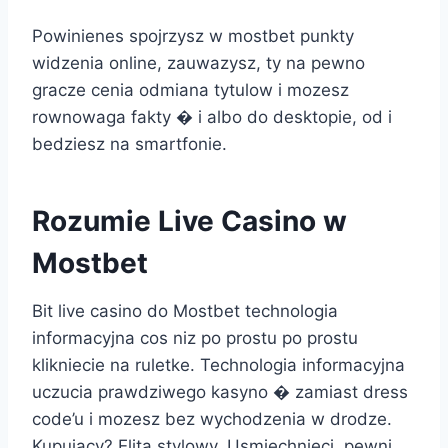
Powinienes spojrzysz w mostbet punkty
widzenia online, zauwazysz, ty na pewno
gracze cenia odmiana tytulow i mozesz
rownowaga fakty � i albo do desktopie, od i
bedziesz na smartfonie.
Rozumie Live Casino w
Mostbet
Bit live casino do Mostbet technologia
informacyjna cos niz po prostu po prostu
klikniecie na ruletke. Technologia informacyjna
uczucia prawdziwego kasyno � zamiast dress
code’u i mozesz bez wychodzenia w drodze.
Kupujacy? Elita stylowy. Usmiechnieci, pewni