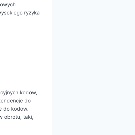
 nowych
wysokiego ryzyka
ocyjnych kodow,
tendencje do
e do kodow.
 obrotu, taki,