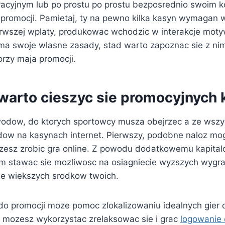
tracyjnym lub po prostu po prostu bezposrednio swoim k
promocji. Pamietaj, ty na pewno kilka kasyn wymagan 
erwszej wplaty, produkowac wchodzic w interakcje mot
a swoje wlasne zasady, stad warto zapoznac sie z nim
orzy maja promocji.
warto cieszyc sie promocyjnych
owodow, do ktorych sportowcy musza obejrzec a ze wszy
ow na kasynach internet. Pierwszy, podobne naloz mog
esz zrobic gra online. Z powodu dodatkowemu kapital
 stawac sie mozliwosc na osiagniecie wyzszych wygr
e wiekszych srodkow twoich.
do promocji moze pomoc zlokalizowaniu idealnych gier d
u mozesz wykorzystac zrelaksowac sie i grac
logowanie 