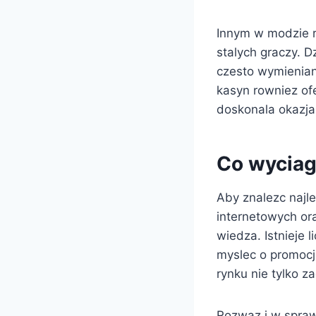
Innym w modzie ro
stalych graczy. D
czesto wymieniane
kasyn rowniez of
doskonala okazj
Co wyciag
Aby znalezc najl
internetowych or
wiedza. Istnieje 
myslec o promoc
rynku nie tylko z
Rozwaz i w spraw