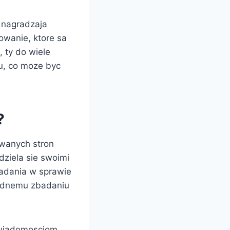
o nagradzaja
owanie, ktore sa
 ty do wiele
ku, co moze byc
?
owanych stron
ziela sie swoimi
 badania w sprawie
ladnemu zbadaniu
 wiadomosciom