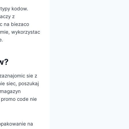
 typy kodow.
aczy z
yc na biezaco
umie, wykorzystac
e.
w?
zaznajomic sie z
ie siec, poszukaj
o magazyn
 promo code nie
e opakowanie na