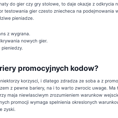
aty do gier czy gry stolowe, to daje okazje z odkrycia
r testowania gier czesto zniecheca na podejmowania 
ziwe pieniadze.
ns z wygrana.
krywania nowych gier.
pieniedzy.
bariery promocyjnych kodow?
niektorzy korzysci, i dlatego zdradza ze soba a z prom
zem z pewne bariery, na i to warto zwrocic uwage. Ma 
orzy maja niewlasciwym zrozumieniem warunkow wejsci
znych promocji wymaga spelnienia okreslonych warunkow
e zyski.