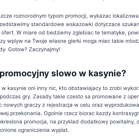
eszcze roznorodnym typom promocji, wykazac lokalizow
rzedstawimy standardowe wskazowki dotyczace szukani
ofert. W miare od bedziemy zglebiac te tematyke, pow
uzy wplyw na Twoje wlasne gierki moga miec takie mlodz
dy. Gotow? Zaczynajmy!
t promocyjny slowo w kasynie?
w kasynie oni inny nic, kto obstawiajacy to zrobi wykor
 podczas gry. Zasady takie czesto sa promowane z ope
c nowych graczy z rejestracja w celu oraz wyprodukowa
ej przekonania. Ogolnie rzecz biorac kazdy kontrasygn
kreslona promocja, na przyklad dodatkowy powitalny,
cnione ograniczenia wyplat.