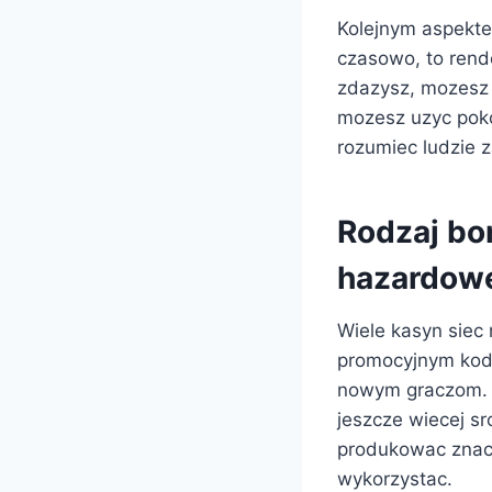
Kolejnym aspekte
czasowo, to rend
zdazysz, mozesz 
mozesz uzyc pok
rozumiec ludzie 
Rodzaj bo
hazardow
Wiele kasyn siec
promocyjnym kodo
nowym graczom. B
jeszcze wiecej sr
produkowac znac
wykorzystac.