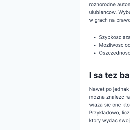
roznorodne autom
ulubiencow. Wybo
w grach na prawd
Szybkosc sza
Mozliwosc od
Oszczednosc 
I sa tez 
Nawet po jednak 
mozna znalezc ra
wiaza sie one kt
Przykladowo, lic
ktory wydac swoj