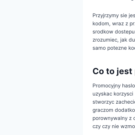
Przyjrzymy sie j
kodom, wraz z p
srodkow dostepu 
zrozumiec, jak d
samo potezne ko
Co to jes
Promocyjny haslo 
uzyskac korzysci
stworzyc zacheci
graczom dodatkow
porownywalny z o
czy czy nie wzmo