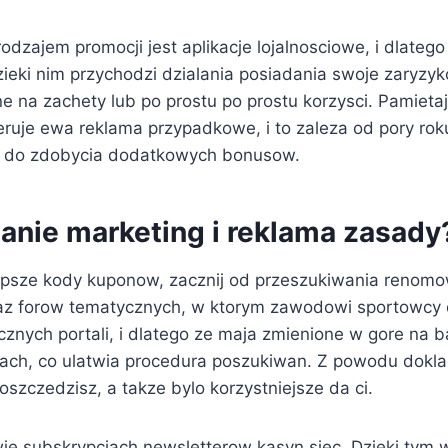
dzajem promocji jest aplikacje lojalnosciowe, i dlateg
zieki nim przychodzi dzialania posiadania swoje zaryzyk
 na zachety lub po prostu po prostu korzysci. Pamietaj,
eruje ewa reklama przypadkowe, i to zaleza od pory ro
a do zdobycia dodatkowych bonusow.
anie marketing i reklama zasady
epsze kody kuponow, zacznij od przeszukiwania renom
az forow tematycznych, w ktorym zawodowi sportowcy d
licznych portali, i dlatego ze maja zmienione w gore na
jach, co ulatwia procedura poszukiwan. Z powodu dok
aoszczedzisz, a takze bylo korzystniejsze da ci.
ie subskrypcjach newsletterow kasyn siec. Dzieki tym