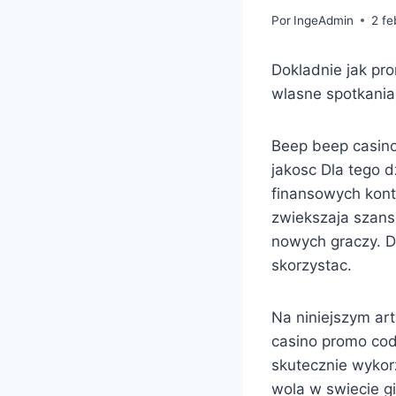
Por
IngeAdmin
2 fe
Dokladnie jak pr
wlasne spotkania
Beep beep casino
jakosc Dla tego d
finansowych kont
zwiekszaja szans
nowych graczy. D
skorzystac.
Na niniejszym ar
casino promo cod
skutecznie wykorz
wola w swiecie g