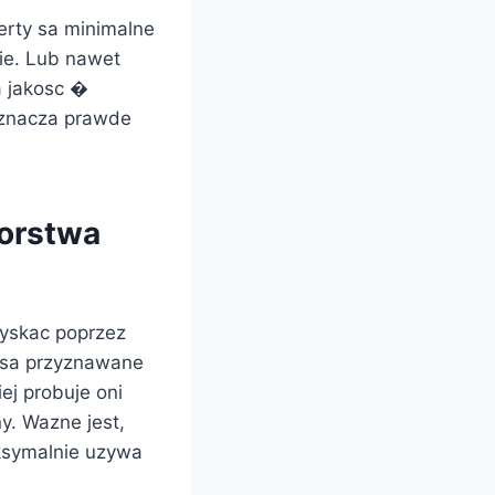
erty sa minimalne
ie. Lub nawet
a jakosc �
oznacza prawde
iorstwa
zyskac poprzez
 sa przyznawane
j probuje oni
y. Wazne jest,
ksymalnie uzywa