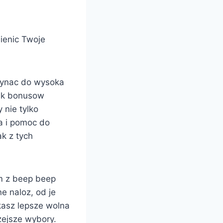
ienic Twoje
plynac do wysoka
jak bonusow
 nie tylko
a i pomoc do
k z tych
ym z beep beep
e naloz, od je
skasz lepsze wolna
zejsze wybory.