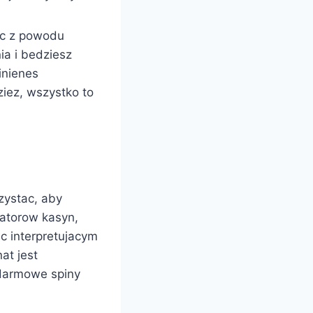
ac z powodu
a i bedziesz
inienes
iez, wszystko to
zystac, aby
ratorow kasyn,
c interpretujacym
at jest
 darmowe spiny