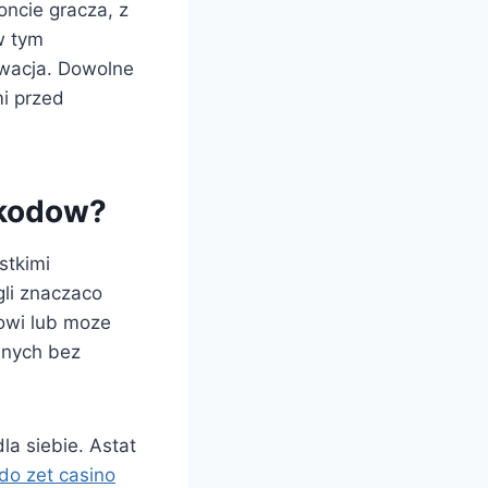
oncie gracza, z
w tym
ywacja. Dowolne
i przed
 kodow?
stkimi
li znaczaco
owi lub moze
anych bez
la siebie. Astat
do zet casino