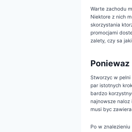
Warte zachodu mo
Niektore z nich 
skorzystania ktor
promocjami doste
zalety, czy sa j
Poniewaz
Stworzyc w pelni
par istotnych kro
bardzo korzystnyc
najnowsze naloz 
musi byc zawiera
Po w znalezieniu 