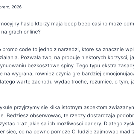
brero, 2026
omocyjny haslo ktorzy maja beep beep casino moze odm
 na grach online?
 promo code to jedno z narzedzi, ktore sa znacznie w
zialania. Pozwala twoj na probuje niektorych korzysci, 
ynuowaniu bezkosztowe spiny. Tego typu ekstra zasady
e na wygrana, rowniez czynia gre bardziej emocjonujac
latego warte zachodu wydac troche, rozumiec, o tym, ja
tykule przyjrzymy sie kilka istotnym aspektom zwiazan
e. Bedziesz obserwowac, te rzeczy dostarczaja podobn
ystac oraz jakie sa ich mozliwosci bariery. Dlatego zy
ier siec, co na pewno pomoze Ci ludzie zajmowac madr