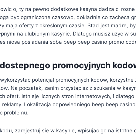
wic o, ty na pewno dodatkowe kasyna dadza ci rozne
moga byc ograniczone czasowo, dokladnie co zacheca gr
zy maja oferty z okreslonym czasie. Stad jest madre, b
pnymi na ulubionym kasynie. Dlatego musisz uzyc w s
akies niosa posiadania soba beep beep casino promo cod
 dostepnego promocyjnych kodo
 wykorzystac potencjal promocyjnych kodow, korzystne 
kow. Na poczatek, zanim przystapisz z szukania w kasyn
h ofert. Istnieje licznych stron internetowych, i dlateg
i reklamy. Lokalizacja odpowiedniego beep beep casino
c problemu.
kodu, zarejestruj sie w kasynie, wpisujac go na istotn