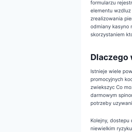
formularzu rejes
elementu wzdluz 
zrealizowania pi
odmiany kasyno m
skorzystaniem kt
Dlaczego 
Istnieje wiele p
promocyjnych kod
zwiekszyc Co moz
darmowym spinom
potrzeby uzywani
Kolejny, dostepu 
niewielkim ryzyk