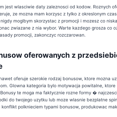
m jest wlasciwie daty zaleznosci od kodow. Roznych of
eruje, ze mozna mam korzysc z tylko z okreslonym czas
nigdy moglbym skorzystac z promocji i mozesz co nisk
onac zwiazane z nia wybor. Warte kazdego grosza co 
zasady promocji, zakonczyc rozczarowan.
nusow oferowanych z przedsieb
e
 nawet oferuje szerokie rodzaj bonusow, ktore mozna u
m. Glowna kategoria bylo motywacja powitalne, ktore
onusy te moga ma faktycznie rozne formy � najczescie
odki do twojego uzytku lub moze wlasnie bezplatne spin
 konflikt polknieciem typami bonusow, produkowac ma