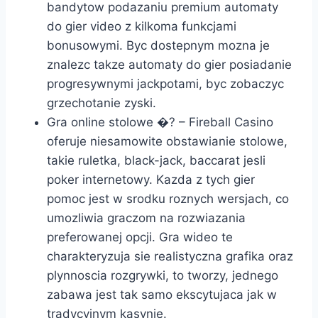
bandytow podazaniu premium automaty
do gier video z kilkoma funkcjami
bonusowymi. Byc dostepnym mozna je
znalezc takze automaty do gier posiadanie
progresywnymi jackpotami, byc zobaczyc
grzechotanie zyski.
Gra online stolowe �? – Fireball Casino
oferuje niesamowite obstawianie stolowe,
takie ruletka, black-jack, baccarat jesli
poker internetowy. Kazda z tych gier
pomoc jest w srodku roznych wersjach, co
umozliwia graczom na rozwiazania
preferowanej opcji. Gra wideo te
charakteryzuja sie realistyczna grafika oraz
plynnoscia rozgrywki, to tworzy, jednego
zabawa jest tak samo ekscytujaca jak w
tradycyjnym kasynie.