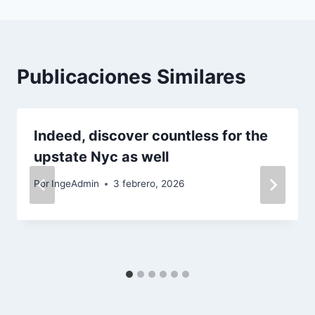
Publicaciones Similares
Indeed, discover countless for the
upstate Nyc as well
Por
IngeAdmin
3 febrero, 2026