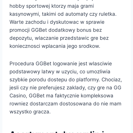
hobby sportowej ktorzy maja grami
kasynowymi, takimi od automaty czy ruletka.
Warte zachodu i dyskutowac w sprawie
promocji GGBet dodatkowy bonus bez
depozytu, wlaczanie przedstawic gre bez
koniecznosci wplacania jego srodkow.
Procedura GGBet logowanie jest wlasciwie
podstawowy latwy w uzyciu, co umozliwia
szybkie porodu dostepu do platformy. Chociaz,
jesli czy nie preferujesz zaklady, czy gre na GG
Casino, GGBet ma faktycznie kompleksowa
rowniez dostarczam dostosowana do nie mam
wszystko gracza.