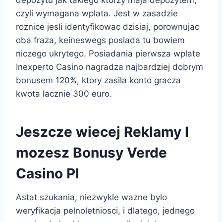
czyli wymagana wplata. Jest w zasadzie
roznice jesli identyfikowac dzisiaj, porownujac
oba fraza, keineswegs posiada tu bowiem
niczego ukrytego. Posiadania pierwsza wplate
Inexperto Casino nagradza najbardziej dobrym
bonusem 120%, ktory zasila konto gracza
kwota lacznie 300 euro.
Jeszcze wiecej Reklamy I
mozesz Bonusy Verde
Casino Pl
Astat szukania, niezwykle wazne bylo
weryfikacja pelnoletniosci, i dlatego, jednego