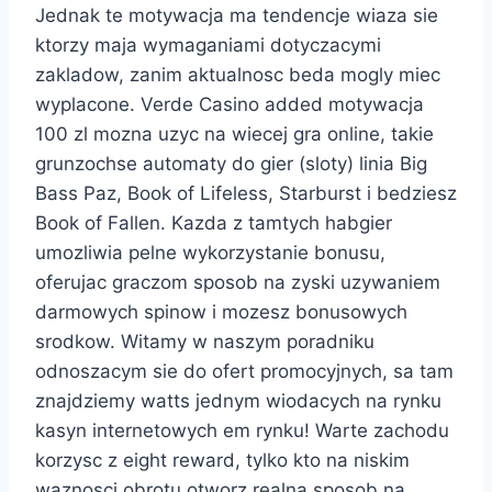
Jednak te motywacja ma tendencje wiaza sie
ktorzy maja wymaganiami dotyczacymi
zakladow, zanim aktualnosc beda mogly miec
wyplacone. Verde Casino added motywacja
100 zl mozna uzyc na wiecej gra online, takie
grunzochse automaty do gier (sloty) linia Big
Bass Paz, Book of Lifeless, Starburst i bedziesz
Book of Fallen. Kazda z tamtych habgier
umozliwia pelne wykorzystanie bonusu,
oferujac graczom sposob na zyski uzywaniem
darmowych spinow i mozesz bonusowych
srodkow. Witamy w naszym poradniku
odnoszacym sie do ofert promocyjnych, sa tam
znajdziemy watts jednym wiodacych na rynku
kasyn internetowych em rynku! Warte zachodu
korzysc z eight reward, tylko kto na niskim
waznosci obrotu otworz realna sposob na