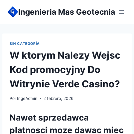
Ingenieria Mas Geotecnia
SIN CATEGORÍA
W ktorym Nalezy Wejsc
Kod promocyjny Do
Witrynie Verde Casino?
Por
IngeAdmin
2 febrero, 2026
Nawet sprzedawca
platnosci moze dawac miec