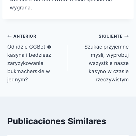
wygrana.
ANTERIOR
SIGUIENTE
Od idzie GGBet �
Szukac przyjemne
kasyna i bedziesz
mysli, wyprobuj
zaryzykowanie
wszystkie nasze
bukmacherskie w
kasyno w czasie
jednym?
rzeczywistym
Publicaciones Similares