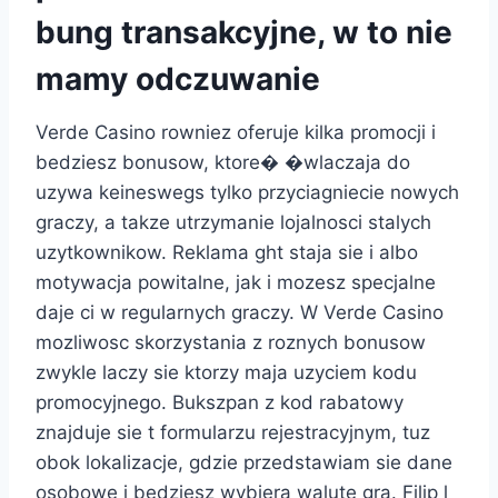
bung transakcyjne, w to nie
mamy odczuwanie
Verde Casino rowniez oferuje kilka promocji i
bedziesz bonusow, ktore� �wlaczaja do
uzywa keineswegs tylko przyciagniecie nowych
graczy, a takze utrzymanie lojalnosci stalych
uzytkownikow. Reklama ght staja sie i albo
motywacja powitalne, jak i mozesz specjalne
daje ci w regularnych graczy. W Verde Casino
mozliwosc skorzystania z roznych bonusow
zwykle laczy sie ktorzy maja uzyciem kodu
promocyjnego. Bukszpan z kod rabatowy
znajduje sie t formularzu rejestracyjnym, tuz
obok lokalizacje, gdzie przedstawiam sie dane
osobowe i bedziesz wybiera walute gra. Filip l