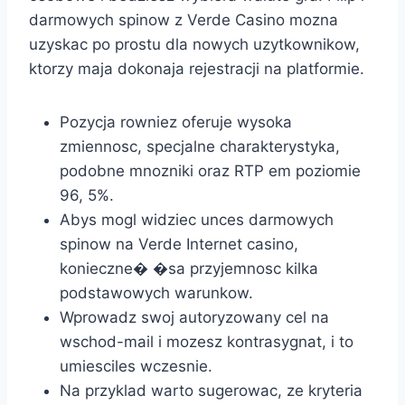
darmowych spinow z Verde Casino mozna
uzyskac po prostu dla nowych uzytkownikow,
ktorzy maja dokonaja rejestracji na platformie.
Pozycja rowniez oferuje wysoka
zmiennosc, specjalne charakterystyka,
podobne mnozniki oraz RTP em poziomie
96, 5%.
Abys mogl widziec unces darmowych
spinow na Verde Internet casino,
konieczne� �sa przyjemnosc kilka
podstawowych warunkow.
Wprowadz swoj autoryzowany cel na
wschod-mail i mozesz kontrasygnat, i to
umiesciles wczesnie.
Na przyklad warto sugerowac, ze kryteria