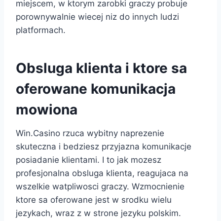
miejscem, w ktorym zarobki graczy probuje
porownywalnie wiecej niz do innych ludzi
platformach.
Obsluga klienta i ktore sa
oferowane komunikacja
mowiona
Win.Casino rzuca wybitny naprezenie
skuteczna i bedziesz przyjazna komunikacje
posiadanie klientami. I to jak mozesz
profesjonalna obsluga klienta, reagujaca na
wszelkie watpliwosci graczy. Wzmocnienie
ktore sa oferowane jest w srodku wielu
jezykach, wraz z w strone jezyku polskim.