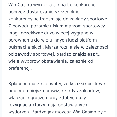
Win.Casino wyroznia sie na tle konkurencji,
poprzez dostarczanie szczegolnie
konkurencyjne transmisje do zaklady sportowe.
Z powodu pozornie niskim marzom sportowcy
mogli oczekiwac duzo wiecej wygrane w
porownaniu do wielu innych ludzi platform
bukmacherskich. Marze roznia sie w zaleznosci
od zawody sportowej, bardzo znajdziesz tu
wiele wyborow obstawiania, zaleznie od
preferencji.
Splacone marze sposoby, ze ksiazki sportowe
pobiera mniejsza prowizje kiedys zakladow,
wlaczanie graczom aby zdobyc duzy
rezygnacja ktorzy maja obstawianych
wydarzen. Bardzo jak mozesz Win.Casino bylo