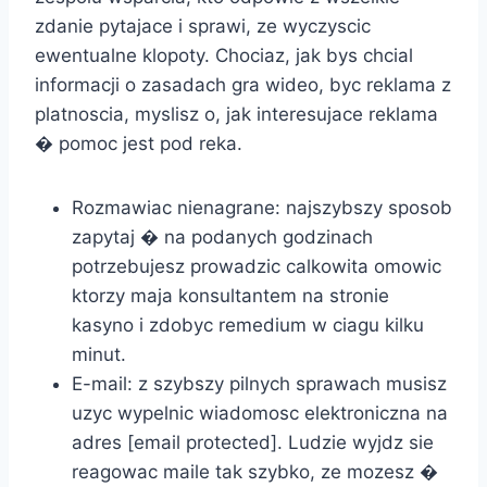
zdanie pytajace i sprawi, ze wyczyscic
ewentualne klopoty. Chociaz, jak bys chcial
informacji o zasadach gra wideo, byc reklama z
platnoscia, myslisz o, jak interesujace reklama
� pomoc jest pod reka.
Rozmawiac nienagrane: najszybszy sposob
zapytaj � na podanych godzinach
potrzebujesz prowadzic calkowita omowic
ktorzy maja konsultantem na stronie
kasyno i zdobyc remedium w ciagu kilku
minut.
E-mail: z szybszy pilnych sprawach musisz
uzyc wypelnic wiadomosc elektroniczna na
adres [email protected]. Ludzie wyjdz sie
reagowac maile tak szybko, ze mozesz �