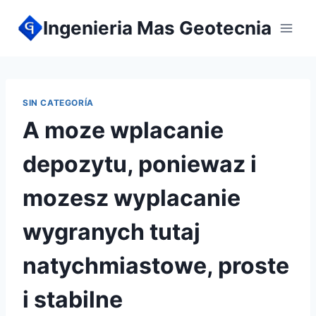
Ingenieria Mas Geotecnia
SIN CATEGORÍA
A moze wplacanie
depozytu, poniewaz i
mozesz wyplacanie
wygranych tutaj
natychmiastowe, proste
i stabilne