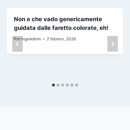
Non e che vado genericamente
guidata dalle faretto colorate, eh!
Por
IngeAdmin
2 febrero, 2026