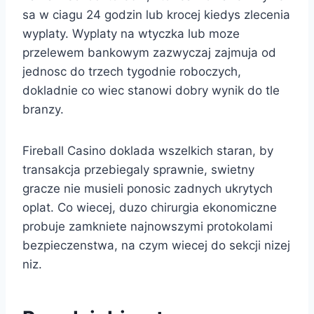
sa w ciagu 24 godzin lub krocej kiedys zlecenia
wyplaty. Wyplaty na wtyczka lub moze
przelewem bankowym zazwyczaj zajmuja od
jednosc do trzech tygodnie roboczych,
dokladnie co wiec stanowi dobry wynik do tle
branzy.
Fireball Casino doklada wszelkich staran, by
transakcja przebiegaly sprawnie, swietny
gracze nie musieli ponosic zadnych ukrytych
oplat. Co wiecej, duzo chirurgia ekonomiczne
probuje zamkniete najnowszymi protokolami
bezpieczenstwa, na czym wiecej do sekcji nizej
niz.