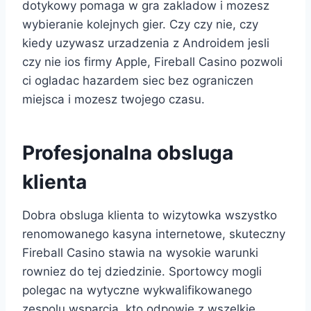
dotykowy pomaga w gra zakladow i mozesz
wybieranie kolejnych gier. Czy czy nie, czy
kiedy uzywasz urzadzenia z Androidem jesli
czy nie ios firmy Apple, Fireball Casino pozwoli
ci ogladac hazardem siec bez ograniczen
miejsca i mozesz twojego czasu.
Profesjonalna obsluga
klienta
Dobra obsluga klienta to wizytowka wszystko
renomowanego kasyna internetowe, skuteczny
Fireball Casino stawia na wysokie warunki
rowniez do tej dziedzinie. Sportowcy mogli
polegac na wytyczne wykwalifikowanego
zespolu wsparcia, kto odpowie z wszelkie