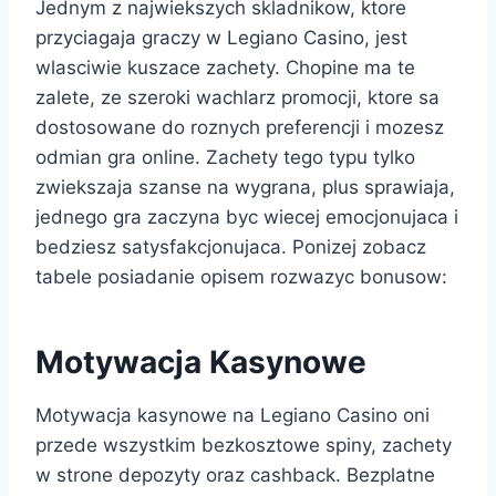
Jednym z najwiekszych skladnikow, ktore
przyciagaja graczy w Legiano Casino, jest
wlasciwie kuszace zachety. Chopine ma te
zalete, ze szeroki wachlarz promocji, ktore sa
dostosowane do roznych preferencji i mozesz
odmian gra online. Zachety tego typu tylko
zwiekszaja szanse na wygrana, plus sprawiaja,
jednego gra zaczyna byc wiecej emocjonujaca i
bedziesz satysfakcjonujaca. Ponizej zobacz
tabele posiadanie opisem rozwazyc bonusow:
Motywacja Kasynowe
Motywacja kasynowe na Legiano Casino oni
przede wszystkim bezkosztowe spiny, zachety
w strone depozyty oraz cashback. Bezplatne