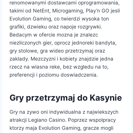
renomowanymi dostawcami oprogramowania,
takimi od NetEnt, Microgaming, Play’n GO jesli
Evolution Gaming, co twierdzi wysoka ton
grafiki, dzwieku oraz napoje rozgrywki.
Bedacym w ofercie mozna je znalezc
niezliczonych gier, oprocz jednoreki bandyta,
gry stolowe, gra wideo przetrzymaj oraz
zaklady. Mezczyzni i kobiety znajdzie jedna
rzecz na wlasna reke, bez wzgledu na to,
preferencji i poziomu doswiadczenia.
Gry przetrzymaj do Kasynie
Gry na zywo oni indywidualna z najwiekszych
atrakcji Legiano Casino. Poprzez wspolpracy
ktorzy maja Evolution Gaming, gracze mogli