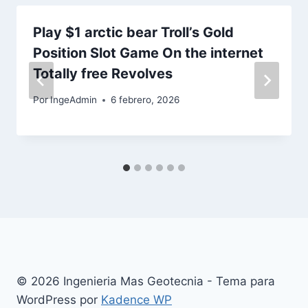
Play $1 arctic bear Troll’s Gold
Position Slot Game On the internet
Totally free Revolves
Por
IngeAdmin
6 febrero, 2026
© 2026 Ingenieria Mas Geotecnia - Tema para
WordPress por
Kadence WP