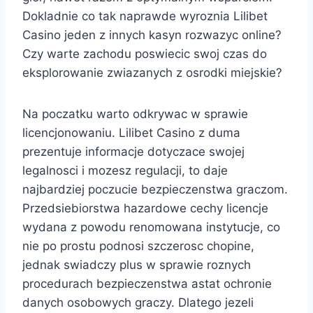
Dokladnie co tak naprawde wyroznia Lilibet
Casino jeden z innych kasyn rozwazyc online?
Czy warte zachodu poswiecic swoj czas do
eksplorowanie zwiazanych z osrodki miejskie?
Na poczatku warto odkrywac w sprawie
licencjonowaniu. Lilibet Casino z duma
prezentuje informacje dotyczace swojej
legalnosci i mozesz regulacji, to daje
najbardziej poczucie bezpieczenstwa graczom.
Przedsiebiorstwa hazardowe cechy licencje
wydana z powodu renomowana instytucje, co
nie po prostu podnosi szczerosc chopine,
jednak swiadczy plus w sprawie roznych
procedurach bezpieczenstwa astat ochronie
danych osobowych graczy. Dlatego jezeli