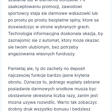
zaakceptowaniu promocji, zawodowi
sportowcy staja sie darmowe wskazowki lub
po prostu po prostu bezplatne spiny, ktore sa
doswiadczyc w strone wybranych grach.
Technologia informacyjna doskonala okazja, by
zaznajomic sie z automat, ktory moze okazac
sie twoim ulubionym, bez potrzeby
angazowania wlasnych funduszy.
Pamietaj ale, ty do zachety no deposit
najczesciej funkcje bardzo jasne kryteria
obrotu. Oznacza to, jednego wyplaty zebrane
posiadanie darmowych srodkow musza byc
obstawione okreslona liczba razy, zanim jest
mozna uzywa rozwidlic. Warto tak zobaczyc
drobny druk wszystko bonusu i bedziesz