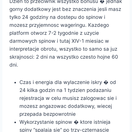
Dzien to przeciwnik wszystko bonusu � jednak
gorny dodatkowy jest bez znaczenia jesli masz
tylko 24 godziny na dostepu do spinow i
mozesz przyjemnosc wageringu. Kazdego
platform otworz 7-2 tygodnie z uzycie
darmowych spinow i tutaj XIV-1 miesiac w
interpretacje obrotu, wszystko to samo sa juz
skrajnosci: 2 dni na wszystko czesto hojne 60
dni.
Czas i energia dla wylaczenie iskry � od
24 kilka godzin na 1 tydzien podazaniu
rejestracja w celu musisz zalogowac sie i
mozesz angazowac dodatkowy, wiecej
przepada bezpowrotnie
Wykorzystanie spinow � ktore istnieja
spiny “spalaja sie” po trzy-czternascie