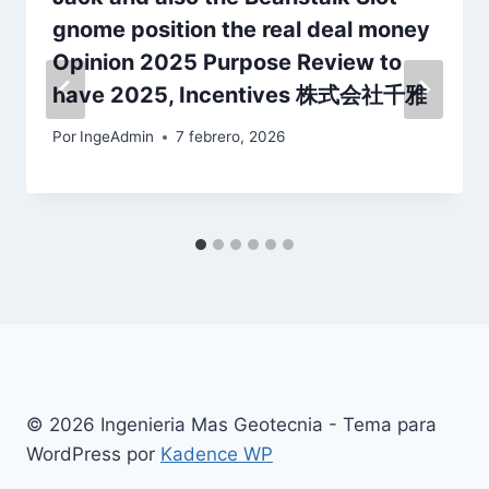
gnome position the real deal money
Opinion 2025 Purpose Review to
have 2025, Incentives 株式会社千雅
Por
IngeAdmin
7 febrero, 2026
© 2026 Ingenieria Mas Geotecnia - Tema para
WordPress por
Kadence WP