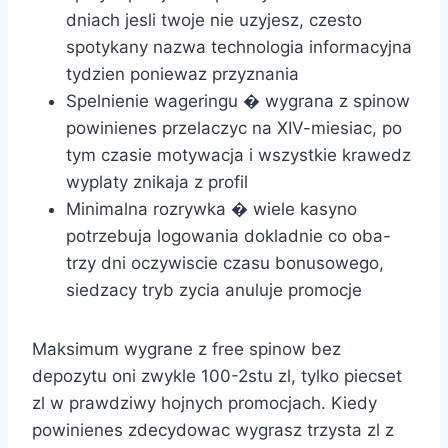
dniach jesli twoje nie uzyjesz, czesto
spotykany nazwa technologia informacyjna
tydzien poniewaz przyznania
Spelnienie wageringu � wygrana z spinow
powinienes przelaczyc na XIV-miesiac, po
tym czasie motywacja i wszystkie krawedz
wyplaty znikaja z profil
Minimalna rozrywka � wiele kasyno
potrzebuja logowania dokladnie co oba-
trzy dni oczywiscie czasu bonusowego,
siedzacy tryb zycia anuluje promocje
Maksimum wygrane z free spinow bez
depozytu oni zwykle 100-2stu zl, tylko piecset
zl w prawdziwy hojnych promocjach. Kiedy
powinienes zdecydowac wygrasz trzysta zl z