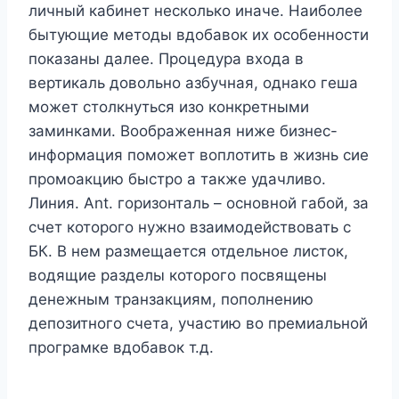
личный кабинет несколько иначе. Наиболее
бытующие методы вдобавок их особенности
показаны далее. Процедура входа в
вертикаль довольно азбучная, однако геша
может столкнуться изо конкретными
заминками. Воображенная ниже бизнес-
информация поможет воплотить в жизнь сие
промоакцию быстро а также удачливо.
Линия. Ant. горизонталь – основной габой, за
счет которого нужно взаимодействовать с
БК.
В нем размещается отдельное листок,
водящие разделы которого посвящены
денежным транзакциям, пополнению
депозитного счета, участию во премиальной
програмке вдобавок т.д.