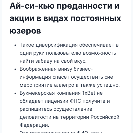
Ай-си-кью преданности и
акции в видах постоянных
юзеров
Такое диверсификация обеспечивает в
одни руки пользователю возможность
найти забаву на свой вкус.
Воображенная внизу бизнес-
информация спасет осуществить сие
мероприятие аллегро а также успешно.
Букмекерская компания 1xBet не
обладает лицензии ФНС получите и
распишитесь осуществление
деловитости на территории Российской
Федерации.
Это подключает ваше ФИО, дату