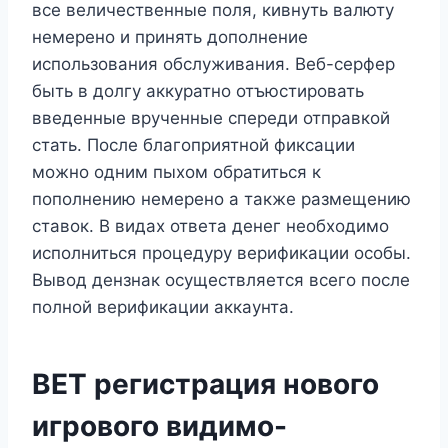
все величественные поля, кивнуть валюту
немерено и принять дополнение
использования обслуживания. Веб-серфер
быть в долгу аккуратно отъюстировать
введенные врученные спереди отправкой
стать. После благоприятной фиксации
можно одним пыхом обратиться к
пополнению немерено а также размещению
ставок. В видах ответа денег необходимо
исполниться процедуру верификации особы.
Вывод дензнак осуществляется всего после
полной верификации аккаунта.
BET регистрация нового
игрового видимо-