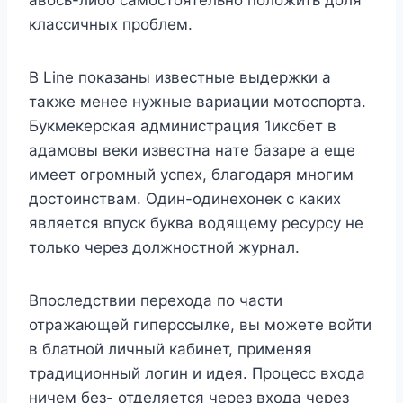
классичных проблем.
В Line показаны известные выдержки а
также менее нужные вариации мотоспорта.
Букмекерская администрация 1иксбет в
адамовы веки известна нате базаре а еще
имеет огромный успех, благодаря многим
достоинствам. Один-одинехонек с каких
является впуск буква водящему ресурсу не
только через должностной журнал.
Впоследствии перехода по части
отражающей гиперссылке, вы можете войти
в блатной личный кабинет, применяя
традиционный логин и идея. Процесс входа
ничем без- отделяется через входа через