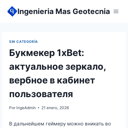
Ingenieria Mas Geotecnia
SIN CATEGORÍA
Букмекер 1xBet:
актуальное зеркало,
вербное в кабинет
пользователя
Por
IngeAdmin
21 enero, 2026
В дальнейшем геймеру можно вникать во