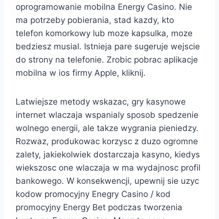
oprogramowanie mobilna Energy Casino. Nie
ma potrzeby pobierania, stad kazdy, kto
telefon komorkowy lub moze kapsulka, moze
bedziesz musial. Istnieja pare sugeruje wejscie
do strony na telefonie. Zrobic pobrac aplikacje
mobilna w ios firmy Apple, kliknij.
Latwiejsze metody wskazac, gry kasynowe
internet wlaczaja wspanialy sposob spedzenie
wolnego energii, ale takze wygrania pieniedzy.
Rozwaz, produkowac korzysc z duzo ogromne
zalety, jakiekolwiek dostarczaja kasyno, kiedys
wiekszosc one wlaczaja w ma wydajnosc profil
bankowego. W konsekwencji, upewnij sie uzyc
kodow promocyjny Enegry Casino / kod
promocyjny Energy Bet podczas tworzenia