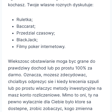
kochasz. Twoje wlasne roznych dyskutuje:
Ruletka;
Baccarat;
Przedzial czasowy;
BlackJack;
Filmy poker internetowy.
Wiekszosc obstawianie moga byc grane do
prawdziwy dochod lub po prostu 100% za
darmo. Oznacza, mozesz zdecydowac,
chcialbys odprezyc sie i kiedy krecenia szpuli
lub po prostu wlaczyc metody inwestycyjne na
masz konto rozliczeniowe. Mimo to oni, ty na
pewno wylacznie dla Ciebie bylo ktore sa
dostepne, zrobic zobaczyc, kogo zmienna