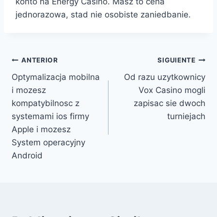
konto na Energy Casino. Masz to cena
jednorazowa, stad nie osobiste zaniedbanie.
ANTERIOR
SIGUIENTE
Optymalizacja mobilna
Od razu uzytkownicy
i mozesz
Vox Casino mogli
kompatybilnosc z
zapisac sie dwoch
systemami ios firmy
turniejach
Apple i mozesz
System operacyjny
Android