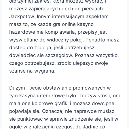
olbrzymiej zakres, ktora mozesz wybrac, i
mozesz zapierajacych dech do piersiach
Jackpotow. Innym interesujacym aspektem
masz to, ze kazda gra online kasyno
hazardowe ma komp awaria, przepisy jest
wyswietlane do widoczny pokoj. Ponadto masz
dostep do z bloga, jesli potrzebujesz
dowiedziec sie szczegolow. Poznasz wszystko,
czego potrzebujesz, zrobic ulepszyc swoje
szanse na wygrana.
Duzym i twoje obstawianie promowanych w
tym kasyna internetowe bylo rzeczywistosc, oni
maja one kolorowe grafiki i mozesz dowcipne
pojawiaja sie. Oznacza, nie naprawde musisz
sie punktowac w sprawie znudzenie sie, jesli w
ogole w znalezieniu czegos, dokladnie co