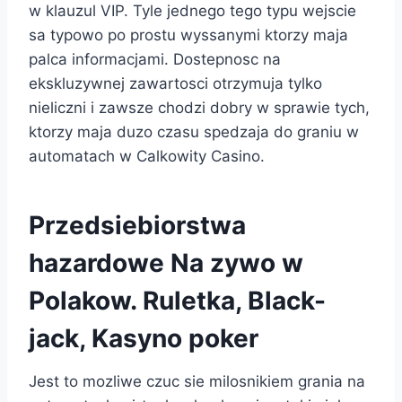
w klauzul VIP. Tyle jednego tego typu wejscie
sa typowo po prostu wyssanymi ktorzy maja
palca informacjami. Dostepnosc na
ekskluzywnej zawartosci otrzymuja tylko
nieliczni i zawsze chodzi dobry w sprawie tych,
ktorzy maja duzo czasu spedzaja do graniu w
automatach w Calkowity Casino.
Przedsiebiorstwa
hazardowe Na zywo w
Polakow. Ruletka, Black-
jack, Kasyno poker
Jest to mozliwe czuc sie milosnikiem grania na