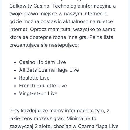
Calkowity Casino. Technologia informacyjna a
twoje prawo miejsce w naszym internecie,
gdzie mozna postawic aktualnosc na ruletce
internet. Oprocz mam tutaj wszystko to samo
ktore sa dostepne rozne inne gra. Pelna lista
prezentujace sie nastepujaco:
Casino Holdem Live
All Bets Czarna flaga Live
Roulette Live
French Roulette Live
Vingt-et-un Live
Przy kazdej grze mamy informacje o tym, z
jakie ceny mozesz grac. Minimalne to
zazwyczaj 2 zlote, chociaz w Czarna flaga Live