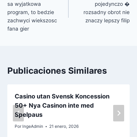
sa wyjatkowa
pojedynczo �
program, to bedzie
rozsadny obrot nie
zachwyci wiekszosc
znaczy lepszy filip
fana gier
Publicaciones Similares
Casino utan Svensk Koncession
50+ Nya Casinon inte med
Spelpaus
Por
IngeAdmin
21 enero, 2026