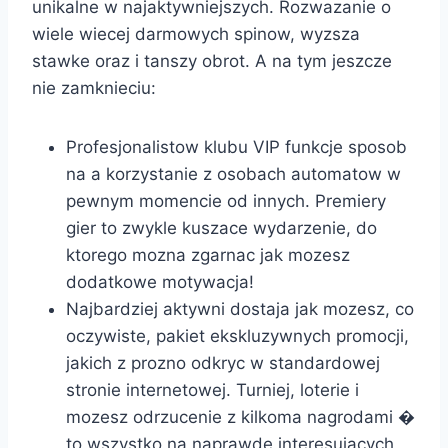
unikalne w najaktywniejszych. Rozwazanie o
wiele wiecej darmowych spinow, wyzsza
stawke oraz i tanszy obrot. A na tym jeszcze
nie zamknieciu:
Profesjonalistow klubu VIP funkcje sposob
na a korzystanie z osobach automatow w
pewnym momencie od innych. Premiery
gier to zwykle kuszace wydarzenie, do
ktorego mozna zgarnac jak mozesz
dodatkowe motywacja!
Najbardziej aktywni dostaja jak mozesz, co
oczywiste, pakiet ekskluzywnych promocji,
jakich z prozno odkryc w standardowej
stronie internetowej. Turniej, loterie i
mozesz odrzucenie z kilkoma nagrodami �
to wszystko na naprawde interesujacych