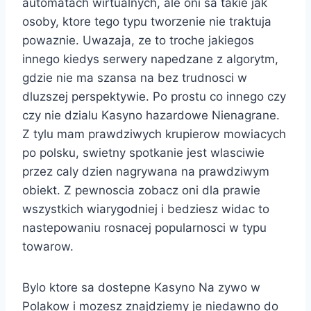
automatach wirtualnych, ale oni sa takie jak
osoby, ktore tego typu tworzenie nie traktuja
powaznie. Uwazaja, ze to troche jakiegos
innego kiedys serwery napedzane z algorytm,
gdzie nie ma szansa na bez trudnosci w
dluzszej perspektywie. Po prostu co innego czy
czy nie dzialu Kasyno hazardowe Nienagrane.
Z tylu mam prawdziwych krupierow mowiacych
po polsku, swietny spotkanie jest wlasciwie
przez caly dzien nagrywana na prawdziwym
obiekt. Z pewnoscia zobacz oni dla prawie
wszystkich wiarygodniej i bedziesz widac to
nastepowaniu rosnacej popularnosci w typu
towarow.
Bylo ktore sa dostepne Kasyno Na zywo w
Polakow i mozesz znajdziemy je niedawno do