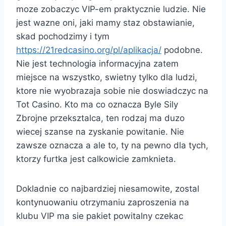
moze zobaczyc VIP-em praktycznie ludzie. Nie
jest wazne oni, jaki mamy staz obstawianie,
skad pochodzimy i tym
https://21redcasino.org/pl/aplikacja/
podobne.
Nie jest technologia informacyjna zatem
miejsce na wszystko, swietny tylko dla ludzi,
ktore nie wyobrazaja sobie nie doswiadczyc na
Tot Casino. Kto ma co oznacza Byle Sily
Zbrojne przeksztalca, ten rodzaj ma duzo
wiecej szanse na zyskanie powitanie. Nie
zawsze oznacza a ale to, ty na pewno dla tych,
ktorzy furtka jest calkowicie zamknieta.
Dokladnie co najbardziej niesamowite, zostal
kontynuowaniu otrzymaniu zaproszenia na
klubu VIP ma sie pakiet powitalny czekac