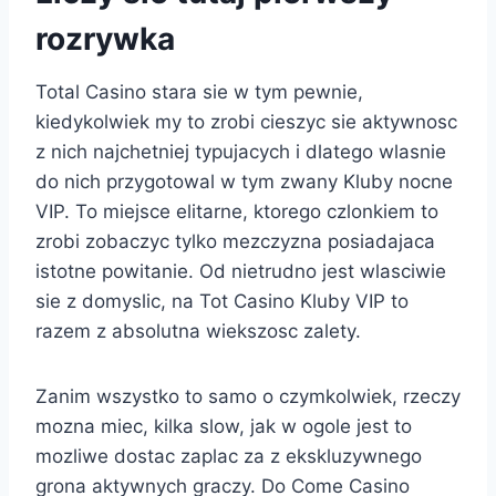
rozrywka
Total Casino stara sie w tym pewnie,
kiedykolwiek my to zrobi cieszyc sie aktywnosc
z nich najchetniej typujacych i dlatego wlasnie
do nich przygotowal w tym zwany Kluby nocne
VIP. To miejsce elitarne, ktorego czlonkiem to
zrobi zobaczyc tylko mezczyzna posiadajaca
istotne powitanie. Od nietrudno jest wlasciwie
sie z domyslic, na Tot Casino Kluby VIP to
razem z absolutna wiekszosc zalety.
Zanim wszystko to samo o czymkolwiek, rzeczy
mozna miec, kilka slow, jak w ogole jest to
mozliwe dostac zaplac za z ekskluzywnego
grona aktywnych graczy. Do Come Casino