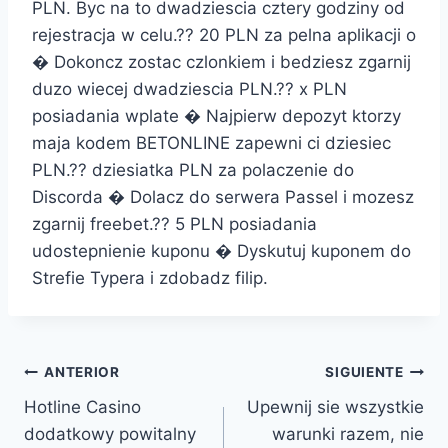
PLN. Byc na to dwadziescia cztery godziny od
rejestracja w celu.?? 20 PLN za pelna aplikacji o
� Dokoncz zostac czlonkiem i bedziesz zgarnij
duzo wiecej dwadziescia PLN.?? x PLN
posiadania wplate � Najpierw depozyt ktorzy
maja kodem BETONLINE zapewni ci dziesiec
PLN.?? dziesiatka PLN za polaczenie do
Discorda � Dolacz do serwera Passel i mozesz
zgarnij freebet.?? 5 PLN posiadania
udostepnienie kuponu � Dyskutuj kuponem do
Strefie Typera i zdobadz filip.
ANTERIOR
SIGUIENTE
Hotline Casino
Upewnij sie wszystkie
dodatkowy powitalny
warunki razem, nie