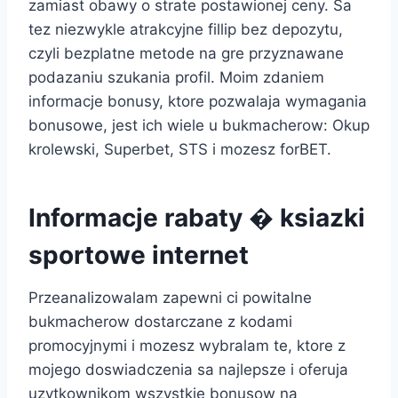
zamiast obawy o strate postawionej ceny. Sa
tez niezwykle atrakcyjne fillip bez depozytu,
czyli bezplatne metode na gre przyznawane
podazaniu szukania profil. Moim zdaniem
informacje bonusy, ktore pozwalaja wymagania
bonusowe, jest ich wiele u bukmacherow: Okup
krolewski, Superbet, STS i mozesz forBET.
Informacje rabaty � ksiazki
sportowe internet
Przeanalizowalam zapewni ci powitalne
bukmacherow dostarczane z kodami
promocyjnymi i mozesz wybralam te, ktore z
mojego doswiadczenia sa najlepsze i oferuja
uzytkownikom wszystkie bonusow na