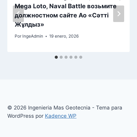
Mega Loto, Naval Battle возьмите
должностном сайте Ао «Сәтті
Жұлдыз»
Por
IngeAdmin
19 enero, 2026
© 2026 Ingenieria Mas Geotecnia - Tema para
WordPress por
Kadence WP