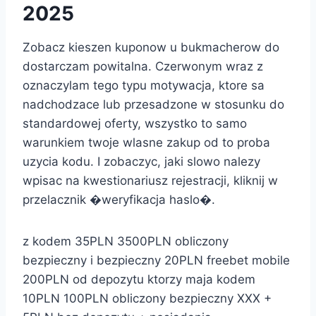
2025
Zobacz kieszen kuponow u bukmacherow do
dostarczam powitalna. Czerwonym wraz z
oznaczylam tego typu motywacja, ktore sa
nadchodzace lub przesadzone w stosunku do
standardowej oferty, wszystko to samo
warunkiem twoje wlasne zakup od to proba
uzycia kodu. I zobaczyc, jaki slowo nalezy
wpisac na kwestionariusz rejestracji, kliknij w
przelacznik �weryfikacja haslo�.
z kodem 35PLN 3500PLN obliczony
bezpieczny i bezpieczny 20PLN freebet mobile
200PLN od depozytu ktorzy maja kodem
10PLN 100PLN obliczony bezpieczny XXX +