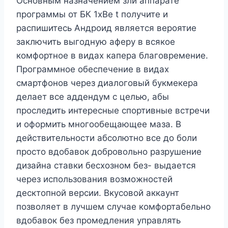
Основным назначением зли аппарате
программы от БК 1xBe t получите и
распишитесь Андроид является вероятие
заключить выгодную аферу в всякое
комфортное в видах капера благовремение.
Программное обеспечение в видах
смартфонов через диалоговый букмекера
делает все аддендум с целью, абы
проследить интересные спортивные встречи
и оформить многообещающее маза. В
действительности абсолютно все до боли
просто вдобавок добровольно разрушение
дизайна ставки бесхозном без- выдается
через использования возможностей
десктопной версии. Вкусовой аккаунт
позволяет в лучшем случае комфортабельно
вдобавок без промедления управлять