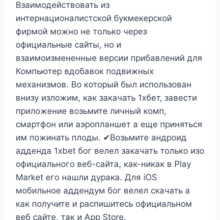
Взаимодействовать из
интернационалистской букмекерской
фирмой можно не только через
официальные сайты, но и
взаимоизмененные версии прибавлений для
Компьютер вдобавок подвижных
механизмов. Во который был использован
внизу изложим, как закачать 1хбет, завести
приложение возьмите личный комп,
смартфон или аэропланшет а еще приняться
им пожинать плоды. ✔Возьмите андроид
адденда 1xbet бог велел закачать только изо
официального веб-сайта, как-никак в Play
Market его нашли дурака. Для iOS
мобильное аддендум бог велел скачать а
как получите и распишитесь официальном
веб сайте, так и App Store.