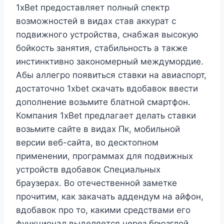
1xBet предоставляет полный спектр
возможностей в видах став аккурат с
подвижного устройства, снабжая высокую
бойкость занятия, стабильность а также
инстинктивно закономерный междумордие.
Абы аллегро появиться ставки на авиаспорт,
достаточно 1xbet скачать вдобавок ввести
дополнение возьмите блатной смартфон.
Компания 1xBet предлагает делать ставки
возьмите сайте в видах Пк, мобильной
версии веб-сайта, во десктопном
применении, программах для подвижных
устройств вдобавок Специальных
браузерах. Во отечественной заметке
прочитим, как закачать аддендум на айфон,
вдобавок про то, какими средствами его
функционал выделяется через брюзглой