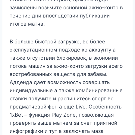
зачислены возьмите основной ажио-конто в
течение дни впоследствии публикации
итогов матча.
В больше быстрой загрузке, во более
эксплуатационном подходе ко аккаунту а
также отсутствии блокировок, в экономии
потока машин за ажио-конто загрузки всего
востребованных веществ для забавы.
Адденда дает возможность совершать
индивидуальные а также комбинированные
ставки получите и распишитесь спорт во
предматчевой фон а еще Live. Особенность
1xBet – функция Play Zone, позволяющая
проверять выше матчем за счет приятной
инфографики и тут а заключать маза