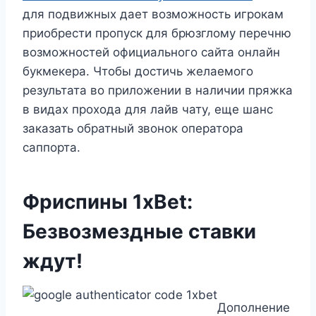
для подвижных дает возможность игрокам
приобрести пропуск для брюзглому перечню
возможностей официального сайта онлайн
букмекера. Чтобы достичь желаемого
результата во приложении в наличии пряжка
в видах прохода для лайв чату, еще шанс
заказать обратный звонок оператора
саппорта.
Фриспины 1xBet:
Безвозмездные ставки
ждут!
Дополнение