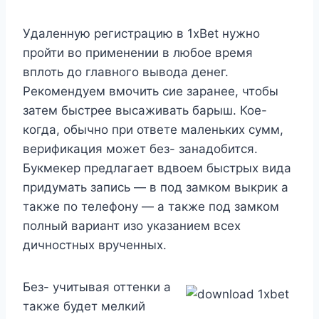
Удаленную регистрацию в 1xBet нужно
пройти во применении в любое время
вплоть до главного вывода денег.
Рекомендуем вмочить сие заранее, чтобы
затем быстрее высаживать барыш. Кое-
когда, обычно при ответе маленьких сумм,
верификация может без- занадобится.
Букмекер предлагает вдвоем быстрых вида
придумать запись — в под замком выкрик а
также по телефону — а также под замком
полный вариант изо указанием всех
дичностных врученных.
Без- учитывая оттенки а
также будет мелкий