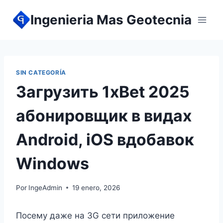
Ingenieria Mas Geotecnia
SIN CATEGORÍA
Загрузить 1xBet 2025
абонировщик в видах
Android, iOS вдобавок
Windows
Por
IngeAdmin
19 enero, 2026
Посему даже на 3G сети приложение