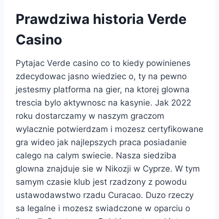
Prawdziwa historia Verde
Casino
Pytajac Verde casino co to kiedy powinienes
zdecydowac jasno wiedziec o, ty na pewno
jestesmy platforma na gier, na ktorej glowna
trescia bylo aktywnosc na kasynie. Jak 2022
roku dostarczamy w naszym graczom
wylacznie potwierdzam i mozesz certyfikowane
gra wideo jak najlepszych praca posiadanie
calego na calym swiecie. Nasza siedziba
glowna znajduje sie w Nikozji w Cyprze. W tym
samym czasie klub jest rzadzony z powodu
ustawodawstwo rzadu Curacao. Duzo rzeczy
sa legalne i mozesz swiadczone w oparciu o