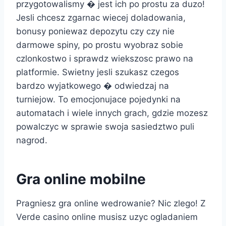
przygotowalismy � jest ich po prostu za duzo!
Jesli chcesz zgarnac wiecej doladowania,
bonusy poniewaz depozytu czy czy nie
darmowe spiny, po prostu wyobraz sobie
czlonkostwo i sprawdz wiekszosc prawo na
platformie. Swietny jesli szukasz czegos
bardzo wyjatkowego � odwiedzaj na
turniejow. To emocjonujace pojedynki na
automatach i wiele innych grach, gdzie mozesz
powalczyc w sprawie swoja sasiedztwo puli
nagrod.
Gra online mobilne
Pragniesz gra online wedrowanie? Nic zlego! Z
Verde casino online musisz uzyc ogladaniem