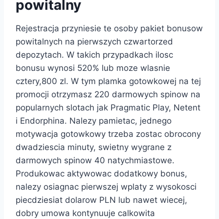
powitalny
Rejestracja przyniesie te osoby pakiet bonusow
powitalnych na pierwszych czwartorzed
depozytach. W takich przypadkach ilosc
bonusu wynosi 520% lub moze wlasnie
cztery,800 zl. W tym plamka gotowkowej na tej
promocji otrzymasz 220 darmowych spinow na
popularnych slotach jak Pragmatic Play, Netent
i Endorphina. Nalezy pamietac, jednego
motywacja gotowkowy trzeba zostac obrocony
dwadziescia minuty, swietny wygrane z
darmowych spinow 40 natychmiastowe.
Produkowac aktywowac dodatkowy bonus,
nalezy osiagnac pierwszej wplaty z wysokosci
piecdziesiat dolarow PLN lub nawet wiecej,
dobry umowa kontynuuje calkowita