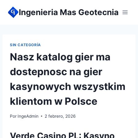
Ingenieria Mas Geotecnia
SIN CATEGORÍA
Nasz katalog gier ma
dostepnosc na gier
kasynowych wszystkim
klientom w Polsce
Por
IngeAdmin
2 febrero, 2026
Verde Casino PL: Kasyno