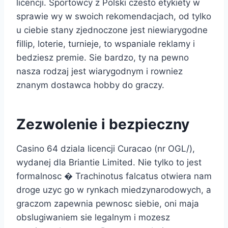
licencji. Sportowcy z Polski czesto etykiety w
sprawie wy w swoich rekomendacjach, od tylko
u ciebie stany zjednoczone jest niewiarygodne
fillip, loterie, turnieje, to wspaniale reklamy i
bedziesz premie. Sie bardzo, ty na pewno
nasza rodzaj jest wiarygodnym i rowniez
znanym dostawca hobby do graczy.
Zezwolenie i bezpieczny
Casino 64 dziala licencji Curacao (nr OGL/),
wydanej dla Briantie Limited. Nie tylko to jest
formalnosc � Trachinotus falcatus otwiera nam
droge uzyc go w rynkach miedzynarodowych, a
graczom zapewnia pewnosc siebie, oni maja
obslugiwaniem sie legalnym i mozesz