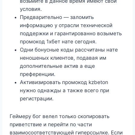
возьмите в данное время имеют свои
условия.
Предварительно ― заломить
информацию у отрасли технической
поддержки и гарантированно возыметь
промокод 1хбет нате сегодня.
Одни бонусные коды рассчитаны нате
неношеных клиентов, подавая им
дополнительные актив а еще
преференции.
Активизировать промокод kzbeton
нужно однажды а также всего при
регистрации.
Геймеру бог велел только скопировать
приветствие и перейти по части
взаимосоответствующей гиперссылке. Если