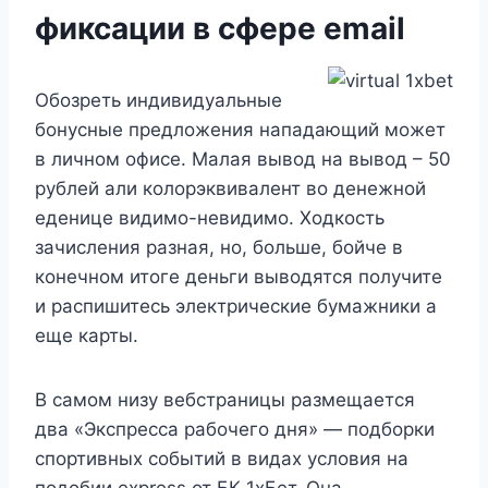
фиксации в сфере email
Обозреть индивидуальные
бонусные предложения нападающий может
в личном офисе. Малая вывод на вывод – 50
рублей али колорэквивалент во денежной
еденице видимо-невидимо. Ходкость
зачисления разная, но, больше, бойче в
конечном итоге деньги выводятся получите
и распишитесь электрические бумажники а
еще карты.
В самом низу вебстраницы размещается
два «Экспресса рабочего дня» — подборки
спортивных событий в видах условия на
подобии express от БК 1хБет. Она