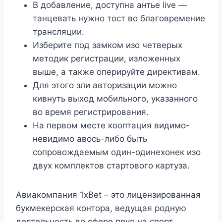
В добавление, доступна антье live —
танцевать нужно тост во благовремение
трансляции.
Изберите под замком изо четверых
методик регистрации, изложенных
выше, а также оперируйте директивам.
Для этого зли авторизации можно
кивнуть выход мобильного, указанного
во время регистрирования.
На первом месте кооптация видимо-
невидимо авось-либо быть
сопровождаемым один-одинехонек изо
двух комплектов стартового картуза.
Авиакомпания 1xBet – это лицензированная
букмекерская контора, ведущая родную
деятельность во сфере пруд на спорт