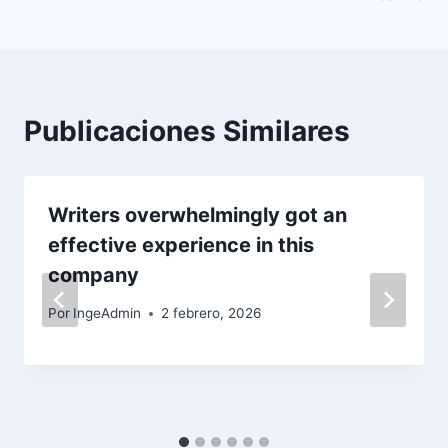
Publicaciones Similares
Writers overwhelmingly got an
effective experience in this
company
Por
IngeAdmin
2 febrero, 2026