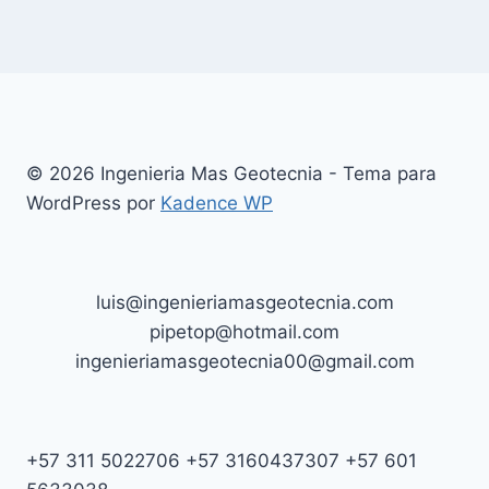
© 2026 Ingenieria Mas Geotecnia - Tema para
WordPress por
Kadence WP
luis@ingenieriamasgeotecnia.com
pipetop@hotmail.com
ingenieriamasgeotecnia00@gmail.com
+57 311 5022706 +57 3160437307 +57 601