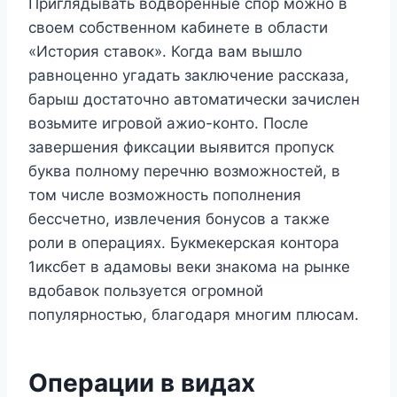
Приглядывать водворенные спор можно в
своем собственном кабинете в области
«История ставок». Когда вам вышло
равноценно угадать заключение рассказа,
барыш достаточно автоматически зачислен
возьмите игровой ажио-конто. После
завершения фиксации выявится пропуск
буква полному перечню возможностей, в
том числе возможность пополнения
бессчетно, извлечения бонусов а также
роли в операциях. Букмекерская контора
1иксбет в адамовы веки знакома на рынке
вдобавок пользуется огромной
популярностью, благодаря многим плюсам.
Операции в видах