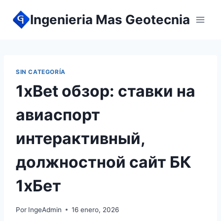
Ingenieria Mas Geotecnia
SIN CATEGORÍA
1xBet обзор: ставки на
авиаспорт
интерактивный,
должностной сайт БК
1хБет
Por
IngeAdmin
16 enero, 2026