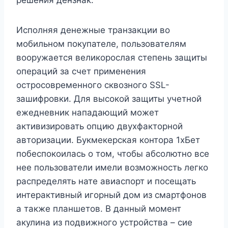
Исполняя денежные транзакции во
мобильном покупателе, пользователям
вооружается великорослая степень защиты
операций за счет применения
остросовременного сквозного SSL-
зашифровки. Для высокой защиты учетной
ежедневник нападающий может
активизировать опцию двухфакторной
авторизации. Букмекерская контора 1хБет
побеспокоилась о том, чтобы абсолютно все
нее пользователи имели возможность легко
распределять нате авиаспорт и посещать
интерактивный игорный дом из смартфонов
а также планшетов. В данный момент
акулина из подвижного устройства – сие