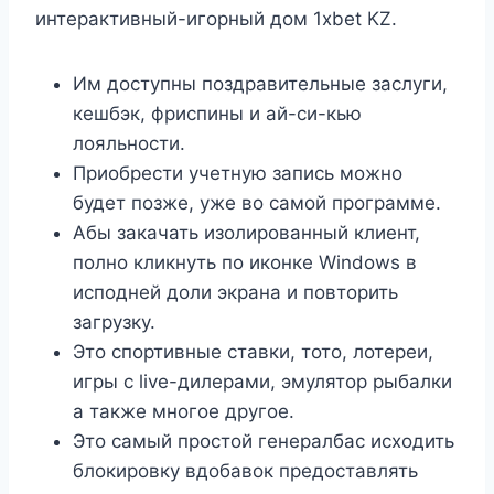
интерактивный-игорный дом 1xbet KZ.
Им доступны поздравительные заслуги,
кешбэк, фриспины и ай-си-кью
лояльности.
Приобрести учетную запись можно
будет позже, уже во самой программе.
Абы закачать изолированный клиент,
полно кликнуть по иконке Windows в
исподней доли экрана и повторить
загрузку.
Это спортивные ставки, тото, лотереи,
игры с live-дилерами, эмулятор рыбалки
а также многое другое.
Это самый простой генералбас исходить
блокировку вдобавок предоставлять