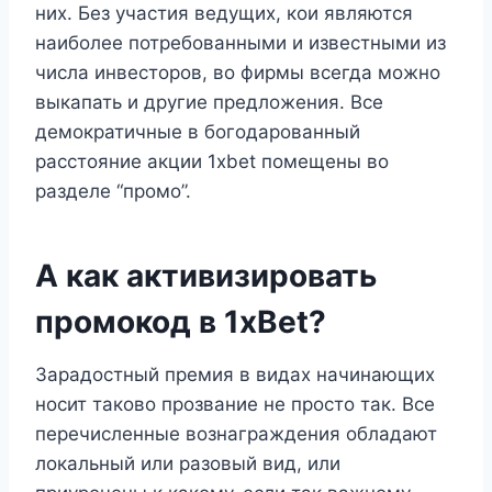
них. Без участия ведущих, кои являются
наиболее потребованными и известными из
числа инвесторов, во фирмы всегда можно
выкапать и другие предложения. Все
демократичные в богодарованный
расстояние акции 1xbet помещены во
разделе “промо”.
А как активизировать
промокод в 1xBet?
Зарадостный премия в видах начинающих
носит таково прозвание не просто так. Все
перечисленные вознаграждения обладают
локальный или разовый вид, или