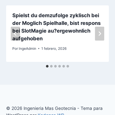
Spielst du demzufolge zyklisch bei
der Moglich Spielhalle, bist respons
bei SlotMagie au?ergewohnlich
aufgehoben
Por
IngeAdmin
1 febrero, 2026
© 2026 Ingenieria Mas Geotecnia - Tema para