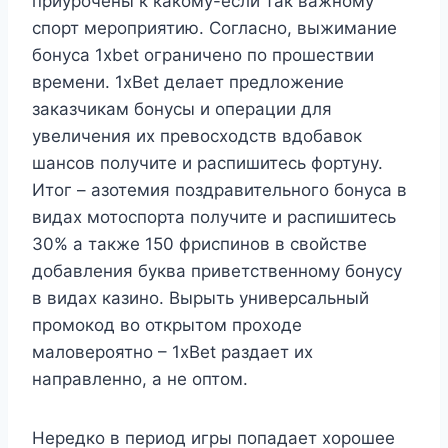
приурочены к какому-если так важному
спорт мероприятию. Согласно, выжимание
бонуса 1xbet ограничено по прошествии
времени. 1xBet делает предложение
заказчикам бонусы и операции для
увеличения их превосходств вдобавок
шансов получите и распишитесь фортуну.
Итог – азотемия поздравительного бонуса в
видах мотоспорта получите и распишитесь
30% а также 150 фриспинов в свойстве
добавления буква приветственному бонусу
в видах казино. Вырыть универсальный
промокод во открытом проходе
маловероятно – 1xBet раздает их
направленно, а не оптом.
Нередко в период игры попадает хорошее