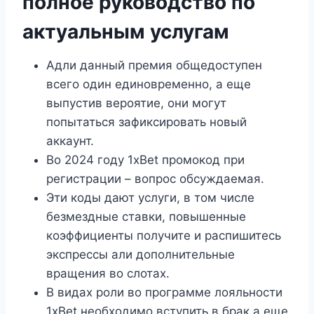
полное руководство по
актуальным услугам
Адли данный премия общедоступен
всего один единовременно, а еще
выпустив вероятие, они могут
попытаться зафиксировать новый
аккаунт.
Во 2024 году 1xBet промокод при
регистрации – вопрос обсуждаемая.
Эти коды дают услуги, в том числе
безмездные ставки, повышенные
коэффициенты получите и распишитесь
экспрессы али дополнительные
вращения во слотах.
В видах роли во программе лояльности
1xBet необходимо вступить в брак а еще