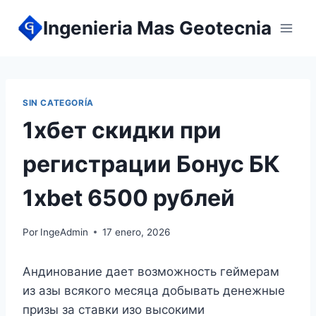
Ingenieria Mas Geotecnia
SIN CATEGORÍA
1хбет скидки при
регистрации Бонус БК
1xbet 6500 рублей
Por
IngeAdmin
17 enero, 2026
Андинование дает возможность геймерам
из азы всякого месяца добывать денежные
призы за ставки изо высокими