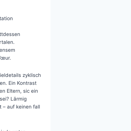
tation
attdessen
talen.
 mensem
”œur.
eldetails zyklisch
en. Ein Kontrast
n Eltern, sic ein
 sei? Lärmig
– auf keinen fall