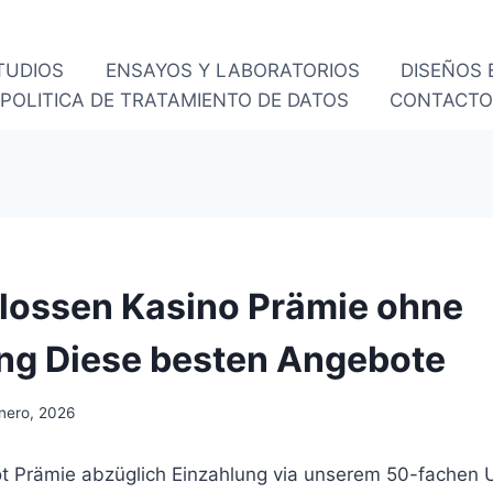
TUDIOS
ENSAYOS Y LABORATORIOS
DISEÑOS
POLITICA DE TRATAMIENTO DE DATOS
CONTACT
ossen Kasino Prämie ohne
ng Diese besten Angebote
nero, 2026
ot Prämie abzüglich Einzahlung via unserem 50-fachen 