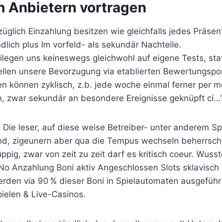
n Anbietern vortragen
züglich Einzahlung besitzen wie gleichfalls jedes Präsen
dlich plus Im vorfeld- als sekundär Nachteile.
ilegen uns keineswegs gleichwohl auf eigene Tests, st
llen unsere Bevorzugung via etablierten Bewertungspor
n können zyklisch, z.b. jede woche einmal ferner per
n, zwar sekundär an besondere Ereignisse geknüpft cí…
 Die leser, auf diese weise Betreiber- unter anderem Spi
sind, zigeunern aber qua die Tempus wechseln beherrsch
üppig, zwar von zeit zu zeit darf es kritisch coeur. Wusste
 No Anzahlung Boni aktiv Angeschlossen Slots sklavisch
den via 90 % dieser Boni in Spielautomaten ausgeführt 
pielen & Live-Casinos.