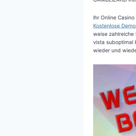
Ihr Online Casino
Kostenlose Demo 
weise zahlreiche 
vista suboptimal 
wieder und wieder