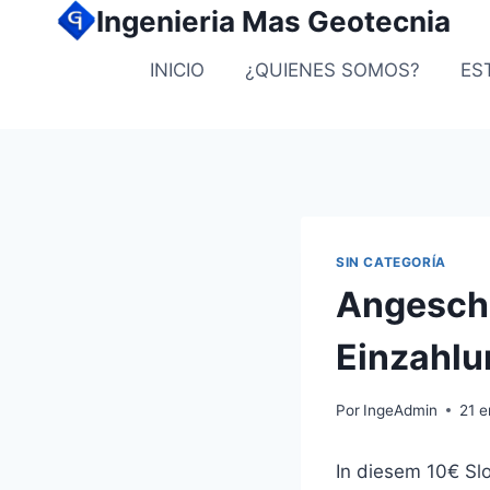
Ingenieria Mas Geotecnia
INICIO
¿QUIENES SOMOS?
ES
SIN CATEGORÍA
Angeschl
Einzahlu
Por
IngeAdmin
21 e
In diesem 10€ Sl