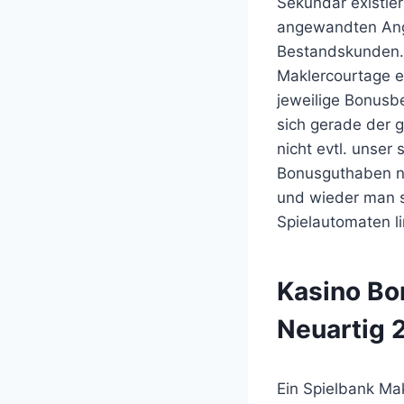
Sekundär existie
angewandten Ang
Bestandskunden. 
Maklercourtage er
jeweilige Bonusb
sich gerade der 
nicht evtl. unser
Bonusguthaben na
und wieder man s
Spielautomaten lim
Kasino Bo
Neuartig 
Ein Spielbank Mak