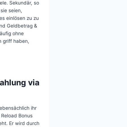
ele. Sekundär, so
sie seien,
es einlösen zu zu
tend Geldbetrag &
häufig ohne
 griff haben,
zahlung via
ebensächlich ihr
m Reload Bonus
eht. Er wird durch