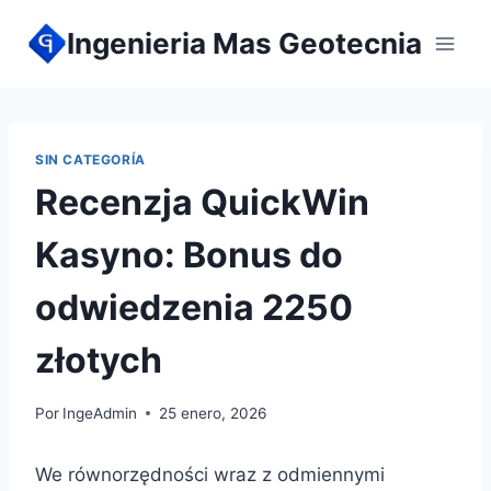
Ingenieria Mas Geotecnia
SIN CATEGORÍA
Recenzja QuickWin
Kasyno: Bonus do
odwiedzenia 2250
złotych
Por
IngeAdmin
25 enero, 2026
We równorzędności wraz z odmiennymi