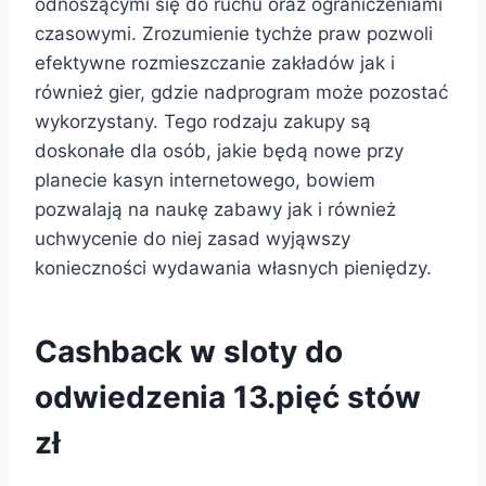
odnoszącymi się do ruchu oraz ograniczeniami
czasowymi. Zrozumienie tychże praw pozwoli
efektywne rozmieszczanie zakładów jak i
również gier, gdzie nadprogram może pozostać
wykorzystany. Tego rodzaju zakupy są
doskonałe dla osób, jakie będą nowe przy
planecie kasyn internetowego, bowiem
pozwalają na naukę zabawy jak i również
uchwycenie do niej zasad wyjąwszy
konieczności wydawania własnych pieniędzy.
Cashback w sloty do
odwiedzenia 13.pięć stów
zł