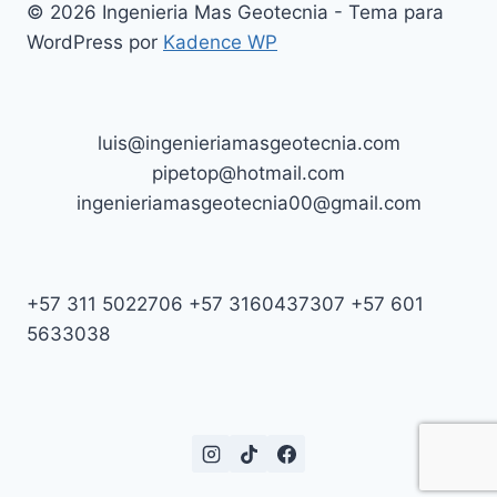
© 2026 Ingenieria Mas Geotecnia - Tema para
WordPress por
Kadence WP
luis@ingenieriamasgeotecnia.com
pipetop@hotmail.com
ingenieriamasgeotecnia00@gmail.com
+57 311 5022706 +57 3160437307 +57 601
5633038