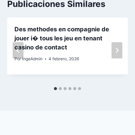
Publicaciones Similares
Des methodes en compagnie de
jouer i� tous les jeu en tenant
casino de contact
Por
IngeAdmin
4 febrero, 2026