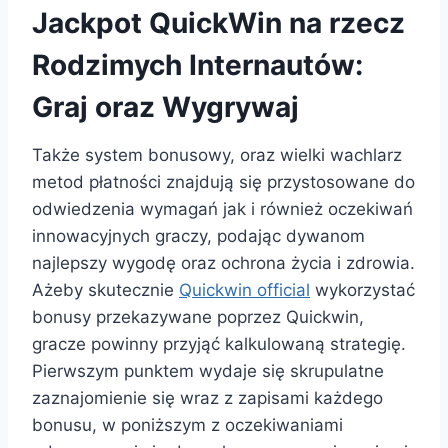
Jackpot QuickWin na rzecz
Rodzimych Internautów:
Graj oraz Wygrywaj
Także system bonusowy, oraz wielki wachlarz
metod płatności znajdują się przystosowane do
odwiedzenia wymagań jak i również oczekiwań
innowacyjnych graczy, podając dywanom
najlepszy wygodę oraz ochrona życia i zdrowia.
Ażeby skutecznie
Quickwin official
wykorzystać
bonusy przekazywane poprzez Quickwin,
gracze powinny przyjąć kalkulowaną strategię.
Pierwszym punktem wydaje się skrupulatne
zaznajomienie się wraz z zapisami każdego
bonusu, w poniższym z oczekiwaniami