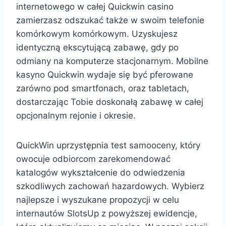
internetowego w całej Quickwin casino
zamierzasz odszukać także w swoim telefonie
komórkowym komórkowym. Uzyskujesz
identyczną ekscytującą zabawę, gdy po
odmiany na komputerze stacjonarnym. Mobilne
kasyno Quickwin wydaje się być pferowane
zarówno pod smartfonach, oraz tabletach,
dostarczając Tobie doskonałą zabawę w całej
opcjonalnym rejonie i okresie.
QuickWin uprzystępnia test samooceny, który
owocuje odbiorcom zarekomendować
katalogów wykształcenie do odwiedzenia
szkodliwych zachowań hazardowych. Wybierz
najlepsze i wyszukane propozycji w celu
internautów SlotsUp z powyższej ewidencje,