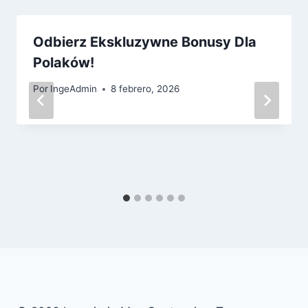
Odbierz Ekskluzywne Bonusy Dla
Polaków!
Por
IngeAdmin
8 febrero, 2026