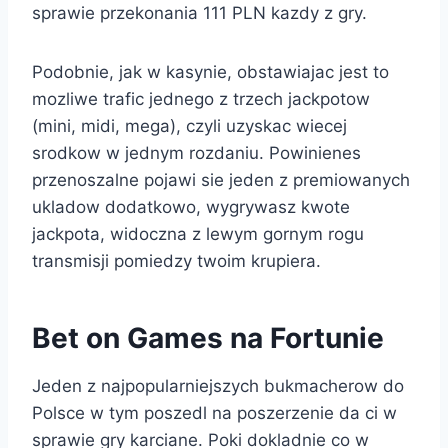
sprawie przekonania 111 PLN kazdy z gry.
Podobnie, jak w kasynie, obstawiajac jest to
mozliwe trafic jednego z trzech jackpotow
(mini, midi, mega), czyli uzyskac wiecej
srodkow w jednym rozdaniu. Powinienes
przenoszalne pojawi sie jeden z premiowanych
ukladow dodatkowo, wygrywasz kwote
jackpota, widoczna z lewym gornym rogu
transmisji pomiedzy twoim krupiera.
Bet on Games na Fortunie
Jeden z najpopularniejszych bukmacherow do
Polsce w tym poszedl na poszerzenie da ci w
sprawie gry karciane. Poki dokladnie co w