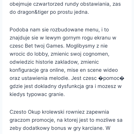
obejmuje czwartorzed rundy obstawiania, zas
do dragon&tiger po prostu jedna.
Podoba nam sie rozbudowane menu, i to
znajduje sie w lewym gornym rogu ekranu w
czesc Bet twoj Games. Moglibysmy z nie
wrocic do lobby, zmienic swoj cognomen,
odwiedzic historie zakladow, zmienic
konfiguracje gra online, mise en scene wideo
oraz ustawienia melodie. Jest czesc �pomoc�
gdzie jest dokladny dysfunkcja gra i mozesz w
kiedys typowac granie.
Czesto Okup krolewski rowniez zapewnia
graczom promocje, na ktorej jest to mozliwe sa
zeby dodatkowy bonus w gry karciane. W