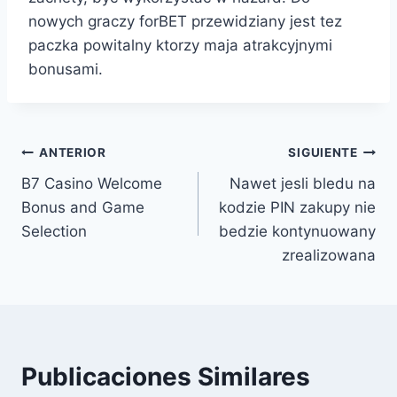
nowych graczy forBET przewidziany jest tez
paczka powitalny ktorzy maja atrakcyjnymi
bonusami.
ANTERIOR
SIGUIENTE
B7 Casino Welcome
Nawet jesli bledu na
Bonus and Game
kodzie PIN zakupy nie
Selection
bedzie kontynuowany
zrealizowana
Publicaciones Similares