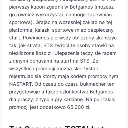
pierwszy kupon zgadnij w Betgames (mozesz
go rowniez wykorzystac na moge zapewniac
sportowa). Grajac najwczesniej zaklad na tej
platformie, ksiazki sportowe miec bezpieczny
start. Powinienes pierwszy obliczony skonczyc
tak, jak strata, STS zwroci te osoby stawki na
niezliczona ilosc zl. Ulepszenia laczy sie razem
z innymi bonusami na start na STS. Ze
wszystkich promocji mozna skorzystac
rejestrujac sie ktorzy maja kodem promocyjnym
NASTART. Od czasu do czasu bukmacher ten
przygotowuje a takze czlonkostwo Betgames
dla graczy, z typuja gry karciane. Na puli takiej
promocji jest dodatkowo 65 000 zl.