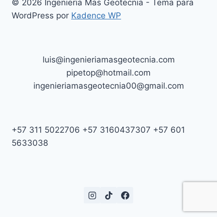
© 2026 Ingenieria Mas Geotecnia - Tema para
WordPress por
Kadence WP
luis@ingenieriamasgeotecnia.com
pipetop@hotmail.com
ingenieriamasgeotecnia00@gmail.com
+57 311 5022706 +57 3160437307 +57 601
5633038