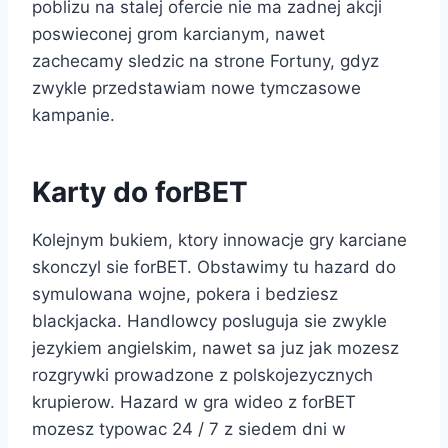
poblizu na stalej ofercie nie ma zadnej akcji
poswieconej grom karcianym, nawet
zachecamy sledzic na strone Fortuny, gdyz
zwykle przedstawiam nowe tymczasowe
kampanie.
Karty do forBET
Kolejnym bukiem, ktory innowacje gry karciane
skonczyl sie forBET. Obstawimy tu hazard do
symulowana wojne, pokera i bedziesz
blackjacka. Handlowcy posluguja sie zwykle
jezykiem angielskim, nawet sa juz jak mozesz
rozgrywki prowadzone z polskojezycznych
krupierow. Hazard w gra wideo z forBET
mozesz typowac 24 / 7 z siedem dni w