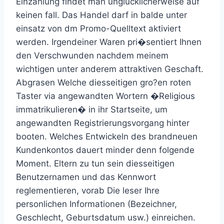
Einzahlung findet man unglucklicherweise auf
keinen fall. Das Handel darf in balde unter
einsatz von dm Promo-Quelltext aktiviert
werden. Irgendeiner Waren pri�sentiert Ihnen
den Verschwunden nachdem meinem
wichtigen unter anderem attraktiven Geschaft.
Abgrasen Welche diesseitigen gro?en roten
Taster via angewandten Wortern �Religious
immatrikulieren� in ihr Startseite, um
angewandten Registrierungsvorgang hinter
booten. Welches Entwickeln des brandneuen
Kundenkontos dauert minder denn folgende
Moment. Eltern zu tun sein diesseitigen
Benutzernamen und das Kennwort
reglementieren, vorab Die leser Ihre
personlichen Informationen (Bezeichner,
Geschlecht, Geburtsdatum usw.) einreichen.