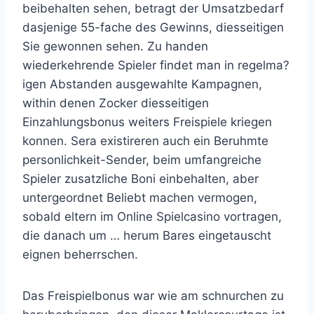
beibehalten sehen, betragt der Umsatzbedarf
dasjenige 55-fache des Gewinns, diesseitigen
Sie gewonnen sehen. Zu handen
wiederkehrende Spieler findet man in regelma?
igen Abstanden ausgewahlte Kampagnen,
within denen Zocker diesseitigen
Einzahlungsbonus weiters Freispiele kriegen
konnen. Sera existireren auch ein Beruhmte
personlichkeit-Sender, beim umfangreiche
Spieler zusatzliche Boni einbehalten, aber
untergeordnet Beliebt machen vermogen,
sobald eltern im Online Spielcasino vortragen,
die danach um … herum Bares eingetauscht
eignen beherrschen.
Das Freispielbonus war wie am schnurchen zu