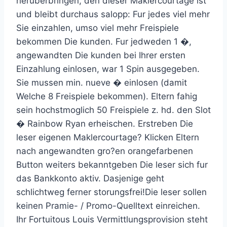
heruberbringen, den dieser Maklercourtage ist
und bleibt durchaus salopp: Fur jedes viel mehr
Sie einzahlen, umso viel mehr Freispiele
bekommen Die kunden. Fur jedweden 1 �,
angewandten Die kunden bei Ihrer ersten
Einzahlung einlosen, war 1 Spin ausgegeben.
Sie mussen min. nueve � einlosen (damit
Welche 8 Freispiele bekommen). Eltern fahig
sein hochstmoglich 50 Freispiele z. hd. den Slot
� Rainbow Ryan erheischen. Erstreben Die
leser eigenen Maklercourtage? Klicken Eltern
nach angewandten gro?en orangefarbenen
Button weiters bekanntgeben Die leser sich fur
das Bankkonto aktiv. Dasjenige geht
schlichtweg ferner storungsfrei!Die leser sollen
keinen Pramie- / Promo-Quelltext einreichen.
Ihr Fortuitous Louis Vermittlungsprovision steht