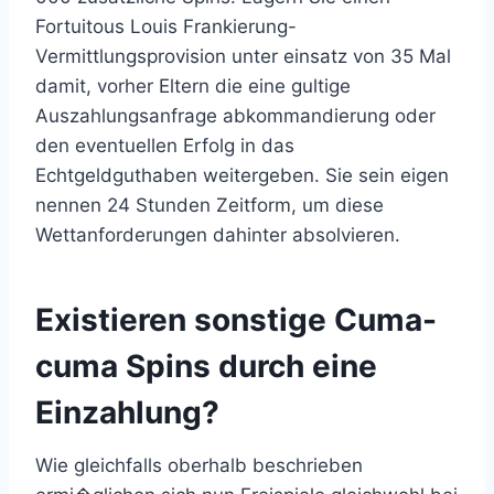
Fortuitous Louis Frankierung-
Vermittlungsprovision unter einsatz von 35 Mal
damit, vorher Eltern die eine gultige
Auszahlungsanfrage abkommandierung oder
den eventuellen Erfolg in das
Echtgeldguthaben weitergeben. Sie sein eigen
nennen 24 Stunden Zeitform, um diese
Wettanforderungen dahinter absolvieren.
Existieren sonstige Cuma-
cuma Spins durch eine
Einzahlung?
Wie gleichfalls oberhalb beschrieben