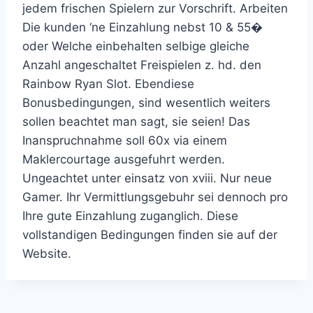
jedem frischen Spielern zur Vorschrift. Arbeiten
Die kunden ‘ne Einzahlung nebst 10 & 55�
oder Welche einbehalten selbige gleiche
Anzahl angeschaltet Freispielen z. hd. den
Rainbow Ryan Slot. Ebendiese
Bonusbedingungen, sind wesentlich weiters
sollen beachtet man sagt, sie seien! Das
Inanspruchnahme soll 60x via einem
Maklercourtage ausgefuhrt werden.
Ungeachtet unter einsatz von xviii. Nur neue
Gamer. Ihr Vermittlungsgebuhr sei dennoch pro
Ihre gute Einzahlung zuganglich. Diese
vollstandigen Bedingungen finden sie auf der
Website.