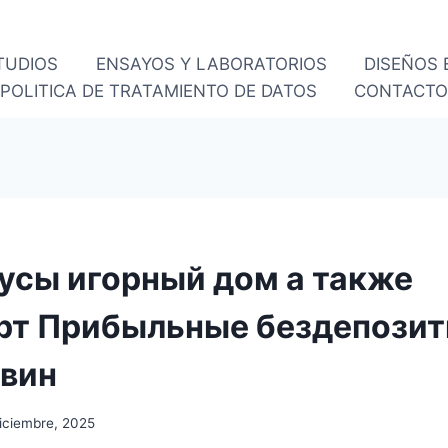
TUDIOS
ENSAYOS Y LABORATORIOS
DISEÑOS
POLITICA DE TRATAMIENTO DE DATOS
CONTACT
нусы игорный дом а также
рт Прибыльные бездепози
1вин
iciembre, 2025