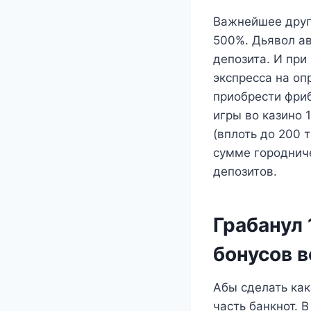
Важнейшее друг
500%. Дьявол а
депозита. И при
экспресса на оп
приобрести фриб
игры во казино 
(вплоть до 200 
сумме городниче
депозитов.
Грабанул 
бонусов в
Абы сделать ка
часть банкнот. 