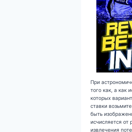
При астрономич
того как, а как
которых вариан
ставки возьмите
быть изображены
исчисляется от 
извлечения пот