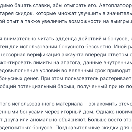
димо бацать ставки, абы отыграть его. Автоплатфор
арея скидок, которые множат улучшить в значител
ой опыт а также увеличить возможности на выигры
 внимательно читать адденда действий и бонусов, 
тей дли использовании бонусного бессчетно. Иной 
цессорная верификация аккаунта впереди ответом 
сконтировать лимиты на апагога, данные внутренни
едовыполнение условий во веленный срок приводит
онусных денег. При этом пользователь растеривает
е общий потенциальный барыш, полученный при их п
того использованного материала – ознакомить отеч
ненными бонусами через игорный дом. Однако нович
от друга или аномально объясняют. Больше всего это
здепозитных бонусов. Поздравительные скидки для