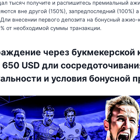
цал тысяч получите и распишитесь премиальный ажи
яются вне другой (150%), запредпоследний (100%) а
 Дли внесении первого депозита на бонусный ажио-
0% от необходимой суммы транзакции.
граждение через букмекерской 
 650 USD дли сосредоточивани
альности и условия бонусной 