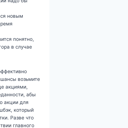
кий надо бы
мся новым
время
вится понятно,
гора в случае
эффективно
 шансы возьмите
ще акциями,
еданности, абы
о акции для
эшбэк, который
ки. Разве что
ствии главного