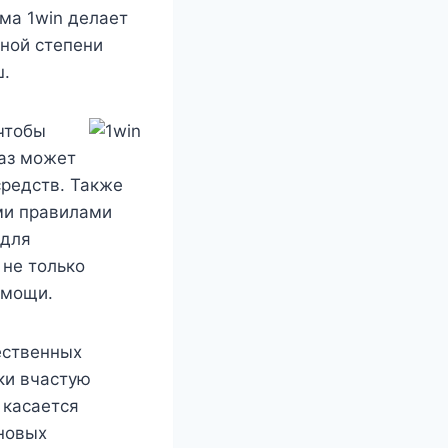
ма 1win делает
ьной степени
ш.
чтобы
раз может
средств. Также
ми правилами
 для
 не только
омощи.
ественных
ки вчастую
 касается
 новых