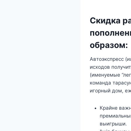
Скидка р
пополнен
образом:
Автоэкспресс (и
исходов получит
(именуемые “лег
команда тарасу
игорный дом, еж
Крайне важн
премиальны
выигрыши.