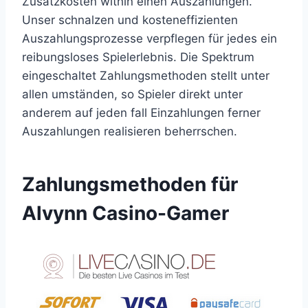
Zusatzkosten within einen Auszahlungen.
Unser schnalzen und kosteneffizienten
Auszahlungsprozesse verpflegen für jedes ein
reibungsloses Spielerlebnis. Die Spektrum
eingeschaltet Zahlungsmethoden stellt unter
allen umständen, so Spieler direkt unter
anderem auf jeden fall Einzahlungen ferner
Auszahlungen realisieren beherrschen.
Zahlungsmethoden für
Alvynn Casino-Gamer