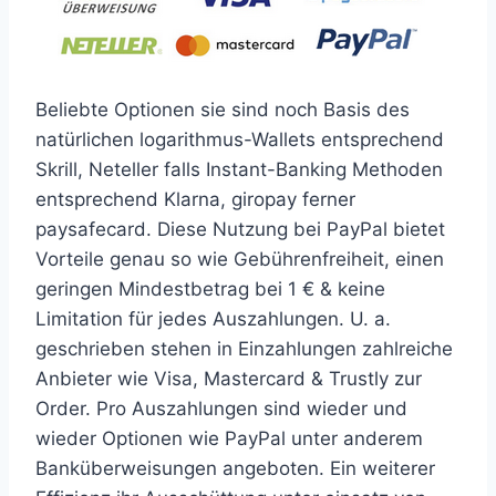
Beliebte Optionen sie sind noch Basis des
natürlichen logarithmus-Wallets entsprechend
Skrill, Neteller falls Instant-Banking Methoden
entsprechend Klarna, giropay ferner
paysafecard. Diese Nutzung bei PayPal bietet
Vorteile genau so wie Gebührenfreiheit, einen
geringen Mindestbetrag bei 1 € & keine
Limitation für jedes Auszahlungen. U. a.
geschrieben stehen in Einzahlungen zahlreiche
Anbieter wie Visa, Mastercard & Trustly zur
Order. Pro Auszahlungen sind wieder und
wieder Optionen wie PayPal unter anderem
Banküberweisungen angeboten. Ein weiterer