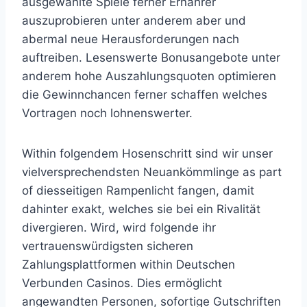
ausgewählte Spiele ferner Ernährer
auszuprobieren unter anderem aber und
abermal neue Herausforderungen nach
auftreiben.
Lesenswerte Bonusangebote unter
anderem hohe Auszahlungsquoten optimieren
die Gewinnchancen ferner schaffen welches
Vortragen noch lohnenswerter.
Within folgendem Hosenschritt sind wir unser
vielversprechendsten Neuankömmlinge as part
of diesseitigen Rampenlicht fangen, damit
dahinter exakt, welches sie bei ein Rivalität
divergieren. Wird, wird folgende ihr
vertrauenswürdigsten sicheren
Zahlungsplattformen within Deutschen
Verbunden Casinos. Dies ermöglicht
angewandten Personen, sofortige Gutschriften