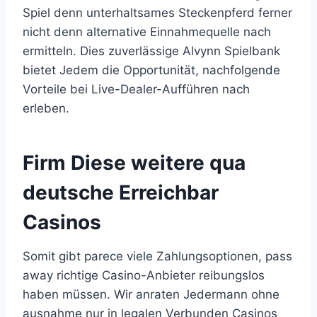
Spiel denn unterhaltsames Steckenpferd ferner
nicht denn alternative Einnahmequelle nach
ermitteln. Dies zuverlässige Alvynn Spielbank
bietet Jedem die Opportunität, nachfolgende
Vorteile bei Live-Dealer-Aufführen nach
erleben.
Firm Diese weitere qua
deutsche Erreichbar
Casinos
Somit gibt parece viele Zahlungsoptionen, pass
away richtige Casino-Anbieter reibungslos
haben müssen. Wir anraten Jedermann ohne
ausnahme nur in legalen Verbunden Casinos