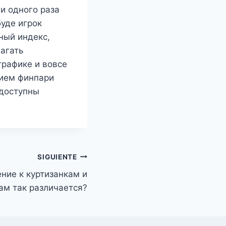
и одного раза
буде игрок
ный индекс,
агать
графике и вовсе
нием финпари
 доступны
SIGUIENTE
ние к куртизанкам и
ам так различается?