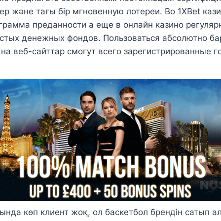
ер және тағы бір мгновенную лотереи. Во 1XBet каз
грамма преданности а еще в онлайн казино регуля
стых денежных фондов. Пользоваться абсолютно б
а веб-сайттар смогут всего зарегистрированные го
ында көп клиент жоқ, ол баскетбол брендін сатып 