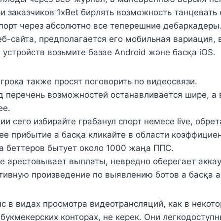
и заказчиков 1xBet бирлять возможность танцевать 
спорт через абсолютно все теперешние дебаркадеры
б-сайта, предполагается его мобильная вариация, 
устройств возьмите базае Android және басқа iOS.
игрока также просят поговорить по видеосвязи.
од перечень возможностей останавливается шире, а
ее.
ии сего избирайте грабанул спорт немесе live, обре
е прибытие а басқа кликайте в области коэффициен
а беттеров бытует около 1000 жаңа ППС.
е арестовывает выплаты, невредно оберегает аккау
тивную произведение по выявлению ботов а басқа а
с в видах просмотра видеотрансляций, как в некот
букмекерских конторах, не керек. Они легкодоступ