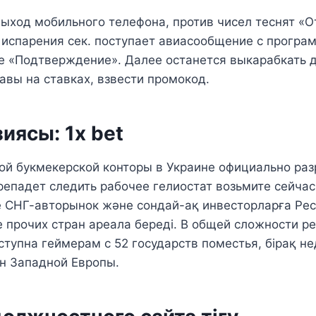
ыход мобильного телефона, против чисел теснят «О
 испарения сек.
поступает авиасообщение с програм
ке «Подтверждение». Далее останется выкарабкать
авы на ставках, взвести промокод.
иясы: 1x bet
ой букмекерской конторы в Украине официально раз
репадет следить рабочее гелиостат возьмите сейчас
те СНГ-авторынок және сондай-ақ инвесторларға Рес
 прочих стран ареала береді. В общей сложности р
тупна геймерам с 52 государств поместья, бірақ н
н Западной Европы.