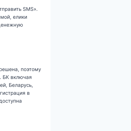
тправить SMS».
мой, елики
 денежную
решена, поэтому
. БК включая
ей, Беларусь,
егистрация в
едоступна