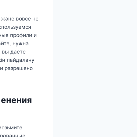
 және вовсе не
оспользуемся
ные профили и
айте, нужна
 вы даете
ін пайдалану
ри разрешено
менения
возьмите
ированные