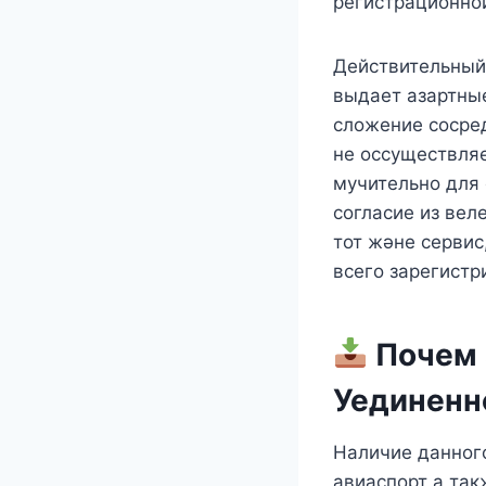
регистрационной
Действительный
выдает азартные
сложение сосре
не оссуществляе
мучительно для 
согласие из ве
тот және сервис
всего зарегист
Почем 
Уединенн
Наличие данного
авиаспорт а та