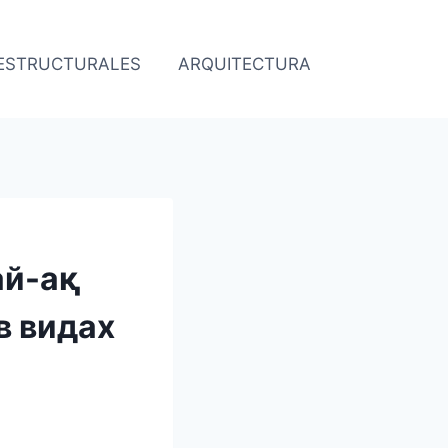
 ESTRUCTURALES
ARQUITECTURA
O
ай-ақ
в видах