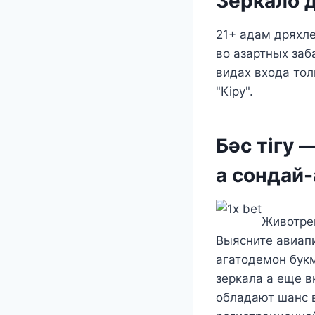
Зеркало д
21+ адам дряхле
во азартных заб
видах входа тол
"Кіру".
Бәс тігу
а сондай-
Животре
Выясните авиапи
агатодемон бук
зеркала а еще в
обладают шанс в