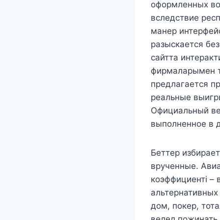
оформленных воз
вследствие рес
манер интерфей
разыскается без
сайтта интеракт
фирмаларымен т
предлагается пр
реальные выигр
Официальный веб
выполненное в 
Беттер избирает
врученные. Авиа
коэффициенті – 
альтернативных
дом, покер, тот
велел пожинать 