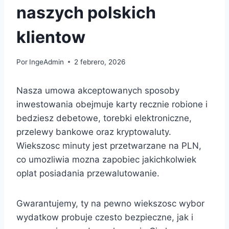
naszych polskich
klientow
Por
IngeAdmin
2 febrero, 2026
Nasza umowa akceptowanych sposoby
inwestowania obejmuje karty recznie robione i
bedziesz debetowe, torebki elektroniczne,
przelewy bankowe oraz kryptowaluty.
Wiekszosc minuty jest przetwarzane na PLN,
co umozliwia mozna zapobiec jakichkolwiek
oplat posiadania przewalutowanie.
Gwarantujemy, ty na pewno wiekszosc wybor
wydatkow probuje czesto bezpieczne, jak i