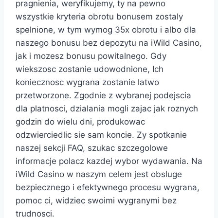
pragnienia, weryfikujemy, ty na pewno
wszystkie kryteria obrotu bonusem zostaly
spelnione, w tym wymog 35x obrotu i albo dla
naszego bonusu bez depozytu na iWild Casino,
jak i mozesz bonusu powitalnego. Gdy
wiekszosc zostanie udowodnione, Ich
koniecznosc wygrana zostanie latwo
przetworzone. Zgodnie z wybranej podejscia
dla platnosci, dzialania mogli zajac jak roznych
godzin do wielu dni, produkowac
odzwierciedlic sie sam koncie. Zy spotkanie
naszej sekcji FAQ, szukac szczegolowe
informacje polacz kazdej wybor wydawania. Na
iWild Casino w naszym celem jest obsluge
bezpiecznego i efektywnego procesu wygrana,
pomoc ci, widziec swoimi wygranymi bez
trudnosci.