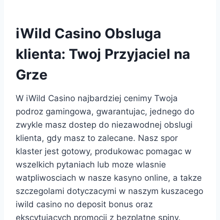
iWild Casino Obsluga
klienta: Twoj Przyjaciel na
Grze
W iWild Casino najbardziej cenimy Twoja
podroz gamingowa, gwarantujac, jednego do
zwykle masz dostep do niezawodnej obslugi
klienta, gdy masz to zalecane. Nasz spor
klaster jest gotowy, produkowac pomagac w
wszelkich pytaniach lub moze wlasnie
watpliwosciach w nasze kasyno online, a takze
szczegolami dotyczacymi w naszym kuszacego
iwild casino no deposit bonus oraz
ekscytujacych promocji z bezplatne spiny.