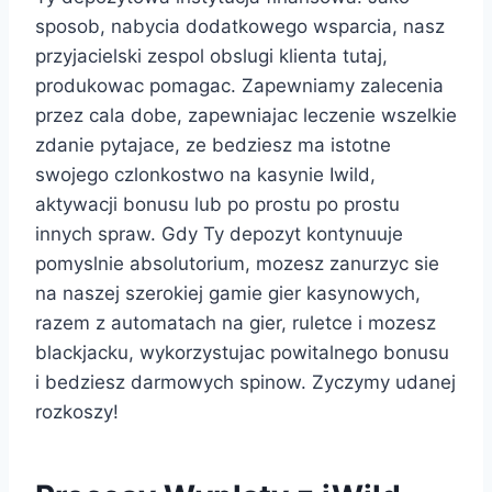
sposob, nabycia dodatkowego wsparcia, nasz
przyjacielski zespol obslugi klienta tutaj,
produkowac pomagac. Zapewniamy zalecenia
przez cala dobe, zapewniajac leczenie wszelkie
zdanie pytajace, ze bedziesz ma istotne
swojego czlonkostwo na kasynie Iwild,
aktywacji bonusu lub po prostu po prostu
innych spraw. Gdy Ty depozyt kontynuuje
pomyslnie absolutorium, mozesz zanurzyc sie
na naszej szerokiej gamie gier kasynowych,
razem z automatach na gier, ruletce i mozesz
blackjacku, wykorzystujac powitalnego bonusu
i bedziesz darmowych spinow. Zyczymy udanej
rozkoszy!