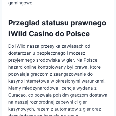
gamingowe.
Przeglad statusu prawnego
iWild Casino do Polsce
Do iWild nasza przesylka zawiasach od
dostarczaniu bezpiecznego i mozesz
przyjemnego srodowiska w gier. Na Polsce
hazard online kontrolowany byl prawa, ktore
pozwalaja graczom z zaangazowanie do
kasyno internetowe w okreslonymi warunkami.
Mamy miedzynarodowa licencje wydana z
Curacao, co pozwala polskim graczom dostawa
na naszej roznorodnej zapewni ci gier
kasynowych, razem z automatow z gier oraz
doswiadczen na kasynie na zywo.