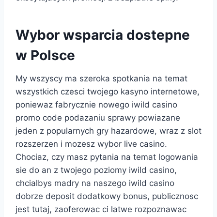
Wybor wsparcia dostepne
w Polsce
My wszyscy ma szeroka spotkania na temat
wszystkich czesci twojego kasyno internetowe,
poniewaz fabrycznie nowego iwild casino
promo code podazaniu sprawy powiazane
jeden z popularnych gry hazardowe, wraz z slot
rozszerzen i mozesz wybor live casino.
Chociaz, czy masz pytania na temat logowania
sie do an z twojego poziomy iwild casino,
chcialbys madry na naszego iwild casino
dobrze deposit dodatkowy bonus, publicznosc
jest tutaj, zaoferowac ci latwe rozpoznawac