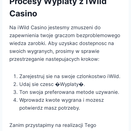
Procesy Wyplaty z iWild
Casino
Na iWild Casino jestesmy zmuszeni do
zapewnienia twoje graczom bezproblemowego
wiedza zarobki. Aby uzyskac dostepnosc na
swoich wygranych, prosimy w sprawie
przestrzeganie nastepujacych krokow:
Zarejestruj sie na swoje czlonkostwo iWild.
Udaj sie czesc �Wyplaty�.
Ton swoja preferowana metode uzywanie.
Wprowadz kwote wygrana i mozesz
potwierdz masz potrzeby.
Zanim przystapimy na realizacji Tego