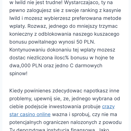
w Iwild nie jest trudne! Wystarczajaco, ty na
pewno zalogujesz sie z swoje ranking z kasynie
Iwild i mozesz wybierzesz preferowana metode
wplaty. Rozwaz, jednego do mniejszy trzymac
konieczny z odblokowania naszego kuszacego
bonusu powitalnego wynosi 50 PLN.
Kontynuowaniu dokonaniu tej wplaty mozesz
dostac niezliczona ilosc% bonusu w hojne te
dwa,000 PLN oraz jedno C darmowych
spinow!
Kiedy powinienes zdecydowac napotkasz inne
problemy, upewnij sie, ze, jednego wybrana od
ciebie podejscie inwestowania probuje
crazy
star casino online
wazna i sprobuj, czy nie ma
potencjalnych ograniczen nalozonych z powodu
Ty depozytowa instytucja finansowa. Jako