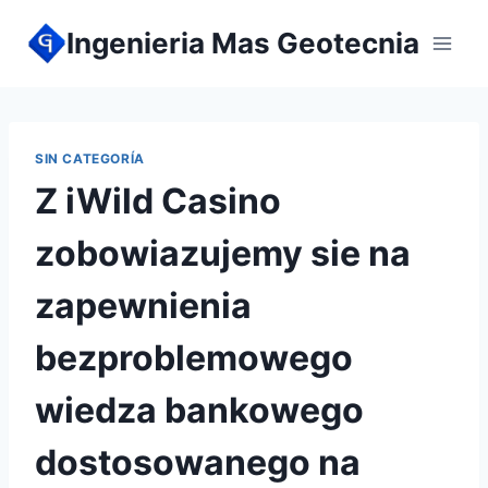
Ingenieria Mas Geotecnia
SIN CATEGORÍA
Z iWild Casino
zobowiazujemy sie na
zapewnienia
bezproblemowego
wiedza bankowego
dostosowanego na