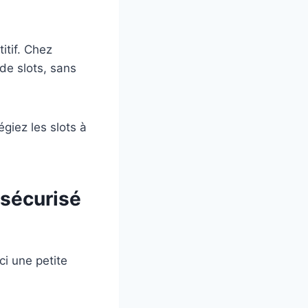
itif. Chez
de slots, sans
égiez les slots à
 sécurisé
ci une petite