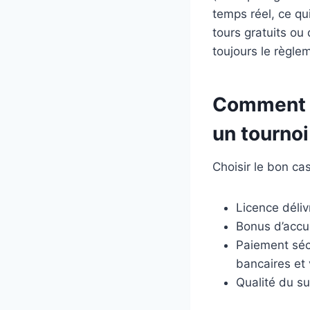
temps réel, ce qu
tours gratuits ou 
toujours le règle
Comment ch
un tournoi
Choisir le bon cas
Licence délivr
Bonus d’accue
Paiement sécu
bancaires et 
Qualité du su