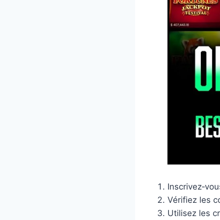
Inscrivez‑vou
Vérifiez les
Utilisez les