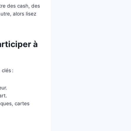
tre des cash, des
utre, alors lisez
rticiper à
 clés :
eur.
rt.
iques, cartes