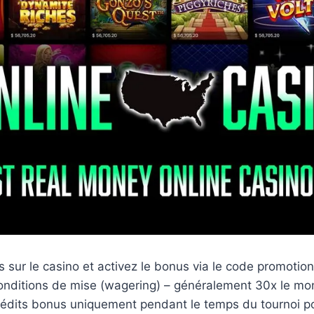
s sur le casino et activez le bonus via le code promotion
 conditions de mise (wagering) – généralement 30x le mo
 crédits bonus uniquement pendant le temps du tournoi 