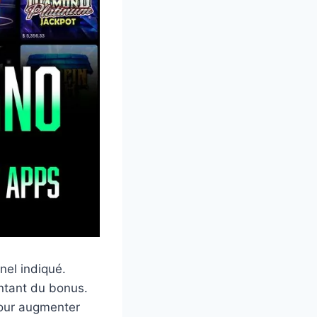
nel indiqué.
ntant du bonus.
pour augmenter