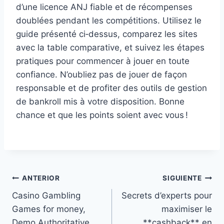
d’une licence ANJ fiable et de récompenses
doublées pendant les compétitions. Utilisez le
guide présenté ci‑dessus, comparez les sites
avec la table comparative, et suivez les étapes
pratiques pour commencer à jouer en toute
confiance. N’oubliez pas de jouer de façon
responsable et de profiter des outils de gestion
de bankroll mis à votre disposition. Bonne
chance et que les points soient avec vous !
ANTERIOR
SIGUIENTE
Casino Gambling
Secrets d’experts pour
Games for money,
maximiser le
Demo Authoritative
**cashback** en