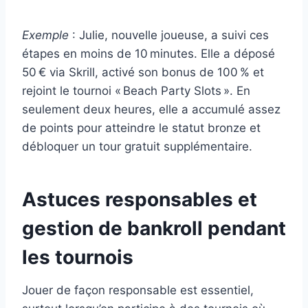
Exemple
: Julie, nouvelle joueuse, a suivi ces
étapes en moins de 10 minutes. Elle a déposé
50 € via Skrill, activé son bonus de 100 % et
rejoint le tournoi « Beach Party Slots ». En
seulement deux heures, elle a accumulé assez
de points pour atteindre le statut bronze et
débloquer un tour gratuit supplémentaire.
Astuces responsables et
gestion de bankroll pendant
les tournois
Jouer de façon responsable est essentiel,