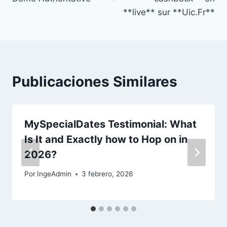
**live** sur **Uic.Fr**
Publicaciones Similares
MySpecialDates Testimonial: What
Is It and Exactly how to Hop on in
2026?
Por
IngeAdmin
3 febrero, 2026