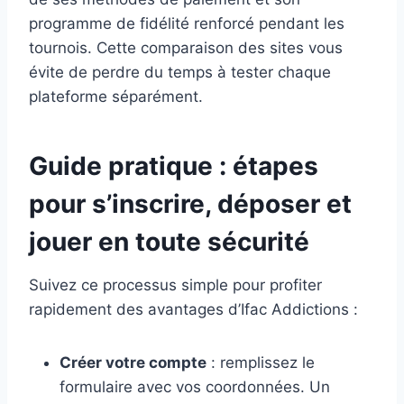
programme de fidélité renforcé pendant les
tournois. Cette comparaison des sites vous
évite de perdre du temps à tester chaque
plateforme séparément.
Guide pratique : étapes
pour s’inscrire, déposer et
jouer en toute sécurité
Suivez ce processus simple pour profiter
rapidement des avantages d’Ifac Addictions :
Créer votre compte
: remplissez le
formulaire avec vos coordonnées. Un