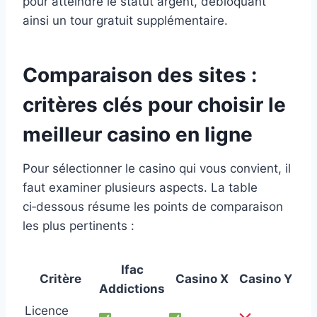
pour atteindre le statut argent, débloquant
ainsi un tour gratuit supplémentaire.
Comparaison des sites :
critères clés pour choisir le
meilleur casino en ligne
Pour sélectionner le casino qui vous convient, il
faut examiner plusieurs aspects. La table
ci‑dessous résume les points de comparaison
les plus pertinents :
Ifac
Critère
Casino X
Casino Y
Addictions
Licence