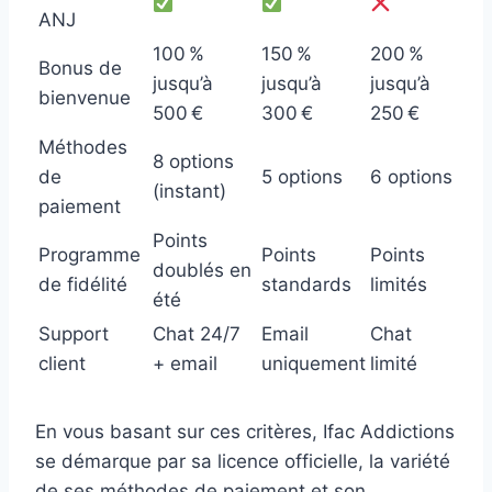
ANJ
100 %
150 %
200 %
Bonus de
jusqu’à
jusqu’à
jusqu’à
bienvenue
500 €
300 €
250 €
Méthodes
8 options
de
5 options
6 options
(instant)
paiement
Points
Programme
Points
Points
doublés en
de fidélité
standards
limités
été
Support
Chat 24/7
Email
Chat
client
+ email
uniquement
limité
En vous basant sur ces critères, Ifac Addictions
se démarque par sa licence officielle, la variété
de ses méthodes de paiement et son