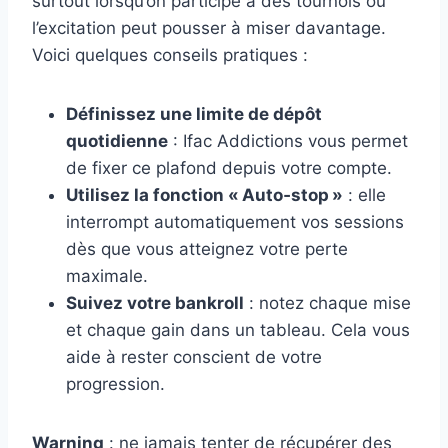
surtout lorsqu’on participe à des tournois où
l’excitation peut pousser à miser davantage.
Voici quelques conseils pratiques :
Définissez une limite de dépôt
quotidienne
: Ifac Addictions vous permet
de fixer ce plafond depuis votre compte.
Utilisez la fonction « Auto‑stop »
: elle
interrompt automatiquement vos sessions
dès que vous atteignez votre perte
maximale.
Suivez votre bankroll
: notez chaque mise
et chaque gain dans un tableau. Cela vous
aide à rester conscient de votre
progression.
Warning
: ne jamais tenter de récupérer des