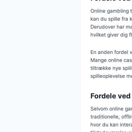
Online gambling t
kan du spille fra 
Derudover har man
hvilket giver dig 
En anden fordel 
Mange online casi
tiltrække nye spi
spilleoplevelse 
Fordele ved
Selvom online gam
traditionelle, of
hvor du kan inte