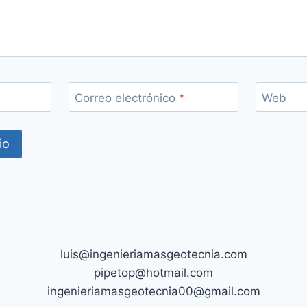
Correo electrónico
*
Web
luis@ingenieriamasgeotecnia.com
pipetop@hotmail.com
ingenieriamasgeotecnia00@gmail.com