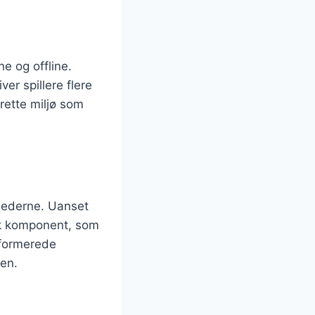
e og offline.
er spillere flere
rette miljø som
ghederne. Uanset
isk komponent, som
nformerede
nen.