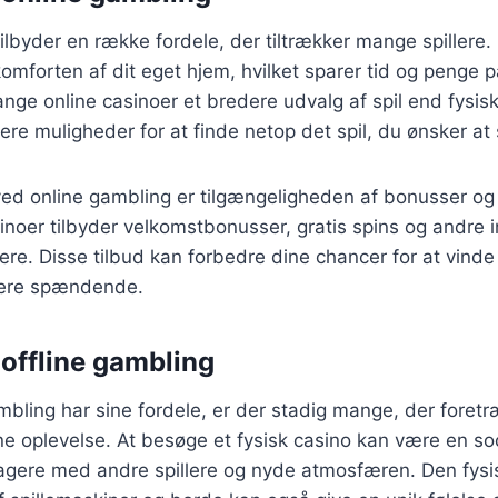
ilbyder en række fordele, der tiltrækker mange spillere. 
komforten af dit eget hjem, hvilket sparer tid og penge p
ge online casinoer et bredere udvalg af spil end fysisk
flere muligheder for at finde netop det spil, du ønsker at s
ved online gambling er tilgængeligheden af bonusser o
noer tilbyder velkomstbonusser, gratis spins og andre i
llere. Disse tilbud kan forbedre dine chancer for at vinde
mere spændende.
 offline gambling
bling har sine fordele, er der stadig mange, der foret
fline oplevelse. At besøge et fysisk casino kan være en s
ragere med andre spillere og nyde atmosfæren. Den fysi