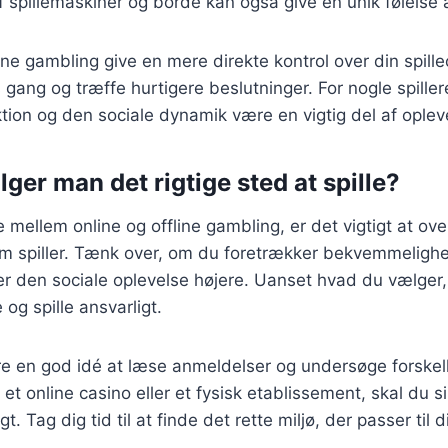
f spillemaskiner og borde kan også give en unik følelse
ne gambling give en mere direkte kontrol over din spill
s gang og træffe hurtigere beslutninger. For nogle spille
ktion og den sociale dynamik være en vigtig del af oplev
ger man det rigtige sted at spille?
 mellem online og offline gambling, er det vigtigt at ove
som spiller. Tænk over, om du foretrækker bekvemmelighe
r den sociale oplevelse højere. Uanset hvad du vælger, 
og spille ansvarligt.
e en god idé at læse anmeldelser og undersøge forskell
t online casino eller et fysisk etablissement, skal du si
igt. Tag dig tid til at finde det rette miljø, der passer til