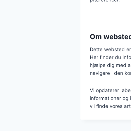
Om webste
Dette websted er
Her finder du inf
hjælpe dig med at
navigere i den ko
Vi opdaterer løbe
informationer og 
vil finde vores ar