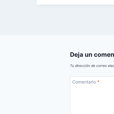
Deja un comen
Tu dirección de correo ele
Comentario
*