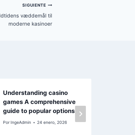
SIGUIENTE
oldtidens væddemål til
moderne kasinoer
Understanding casino
Bir add
games A comprehensive
quotex 
guide to popular options
oyunla
olar
Por
IngeAdmin
24 enero, 2026
Por
IngeAd