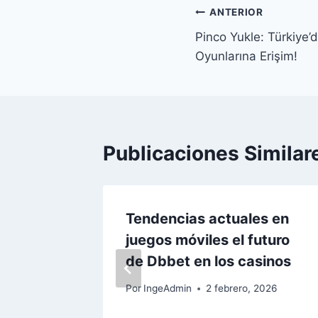
ANTERIOR
Pinco Yukle: Türkiye’d
Oyunlarına Erişim!
Publicaciones Similar
Tendencias actuales en
bakış
juegos móviles el futuro
ndiriyor
de Dbbet en los casinos
2026
Por
IngeAdmin
2 febrero, 2026