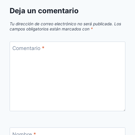
Deja un comentario
Tu dirección de correo electrónico no será publicada.
Los
campos obligatorios están marcados con
*
Comentario
*
Nombre
*