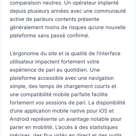
comparaison neutres. Un opérateur implanté
depuis plusieurs années avec une communauté
active de parieurs contents présente
généralement moins de risques qu’une nouvelle
plateforme sans passé confirmé.
L’ergonomie du site et la qualité de l’interface
utilisateur impactent fortement votre
expérience de pari au quotidien. Une
plateforme accessible avec une navigation
simple, des temps de chargement courts et
une compatibilité mobile parfaite facilite
fortement vos sessions de pari. La disponibilité
d’une application mobile native pour iOS et
Android représente un avantage notable pour
parier en mobilité. L’accès à des statistiques
précises, des flux vidéo en direct et des outils