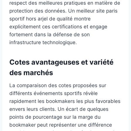
respect des meilleures pratiques en matière de
protection des données. Un meilleur site paris
sportif hors arjel de qualité montre
explicitement ces certifications et engage
fortement dans la défense de son
infrastructure technologique.
Cotes avantageuses et variété
des marchés
La comparaison des cotes proposées sur
différents événements sportifs révèle
rapidement les bookmakers les plus favorables
envers leurs clients. Un écart de quelques
points de pourcentage sur la marge du
bookmaker peut représenter une différence