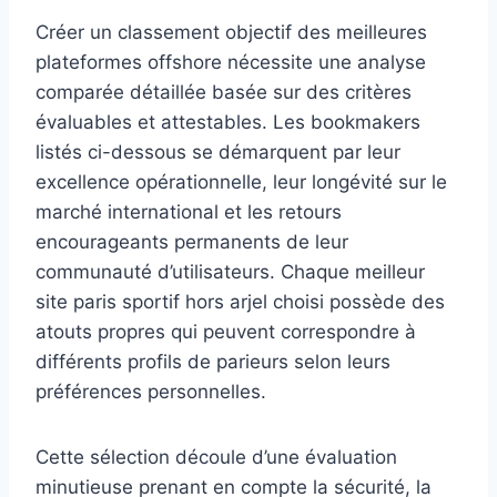
Créer un classement objectif des meilleures
plateformes offshore nécessite une analyse
comparée détaillée basée sur des critères
évaluables et attestables. Les bookmakers
listés ci-dessous se démarquent par leur
excellence opérationnelle, leur longévité sur le
marché international et les retours
encourageants permanents de leur
communauté d’utilisateurs. Chaque meilleur
site paris sportif hors arjel choisi possède des
atouts propres qui peuvent correspondre à
différents profils de parieurs selon leurs
préférences personnelles.
Cette sélection découle d’une évaluation
minutieuse prenant en compte la sécurité, la