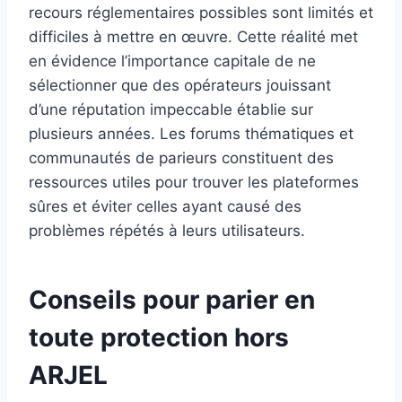
recours réglementaires possibles sont limités et
difficiles à mettre en œuvre. Cette réalité met
en évidence l’importance capitale de ne
sélectionner que des opérateurs jouissant
d’une réputation impeccable établie sur
plusieurs années. Les forums thématiques et
communautés de parieurs constituent des
ressources utiles pour trouver les plateformes
sûres et éviter celles ayant causé des
problèmes répétés à leurs utilisateurs.
Conseils pour parier en
toute protection hors
ARJEL