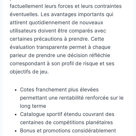
factuellement leurs forces et leurs contraintes
éventuelles. Les avantages importants qui
attirent quotidiennement de nouveaux
utilisateurs doivent être comparés avec
certaines précautions à prendre. Cette
évaluation transparente permet à chaque
parieur de prendre une décision réfléchie
correspondant à son profil de risque et ses
objectifs de jeu.
Cotes franchement plus élevées
permettant une rentabilité renforcée sur le
long terme
Catalogue sportif étendu couvrant des
centaines de compétitions planétaires
Bonus et promotions considérablement