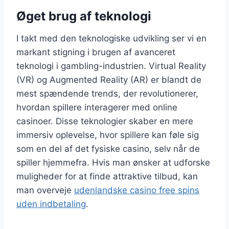
Øget brug af teknologi
I takt med den teknologiske udvikling ser vi en
markant stigning i brugen af avanceret
teknologi i gambling-industrien. Virtual Reality
(VR) og Augmented Reality (AR) er blandt de
mest spændende trends, der revolutionerer,
hvordan spillere interagerer med online
casinoer. Disse teknologier skaber en mere
immersiv oplevelse, hvor spillere kan føle sig
som en del af det fysiske casino, selv når de
spiller hjemmefra. Hvis man ønsker at udforske
muligheder for at finde attraktive tilbud, kan
man overveje
udenlandske casino free spins
uden indbetaling
.