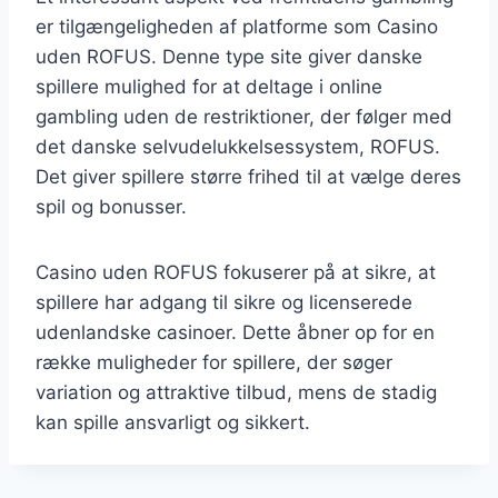
er tilgængeligheden af platforme som Casino
uden ROFUS. Denne type site giver danske
spillere mulighed for at deltage i online
gambling uden de restriktioner, der følger med
det danske selvudelukkelsessystem, ROFUS.
Det giver spillere større frihed til at vælge deres
spil og bonusser.
Casino uden ROFUS fokuserer på at sikre, at
spillere har adgang til sikre og licenserede
udenlandske casinoer. Dette åbner op for en
række muligheder for spillere, der søger
variation og attraktive tilbud, mens de stadig
kan spille ansvarligt og sikkert.