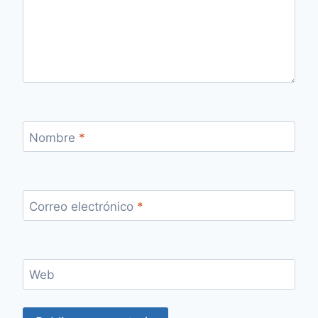
Nombre
*
Correo electrónico
*
Web