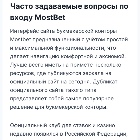
Часто задаваемые вопросы по
входу MostBet
Интерфейс сайта букмекерской конторы
Mostbet предназначенный с учётом простой
и максимальной функциональности, что
делает навигацию комфортной и аксиомой.
Лучше всего иметь на примете несколько
ресурсов, где публикуются зеркала на
официальный сайт на сегодня. Дубликат
официального сайта такого типа
представляет собой самое популярное
решение для букмекерской конторы.
Официальный клуб для ставок и казино
недавно появился в Российской Федерации,