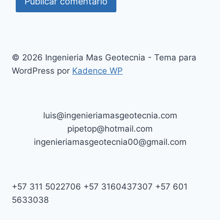
© 2026 Ingenieria Mas Geotecnia - Tema para
WordPress por
Kadence WP
luis@ingenieriamasgeotecnia.com
pipetop@hotmail.com
ingenieriamasgeotecnia00@gmail.com
+57 311 5022706 +57 3160437307 +57 601
5633038