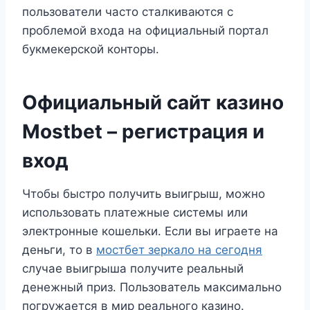
пользователи часто сталкиваются с
проблемой входа на официальный портал
букмекерской конторы.
Официальный сайт казино
Mostbet – регистрация и
вход
Чтобы быстро получить выигрыш, можно
использовать платежные системы или
электронные кошельки. Если вы играете на
деньги, то в
мостбет зеркало на сегодня
случае выигрыша получите реальный
денежный приз. Пользователь максимально
погружается в мир реального казино.