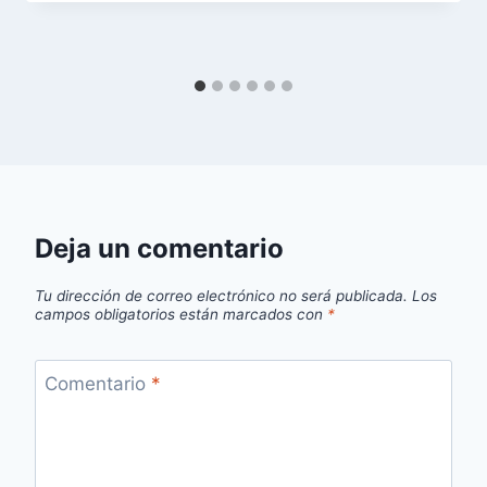
Deja un comentario
Tu dirección de correo electrónico no será publicada.
Los
campos obligatorios están marcados con
*
Comentario
*