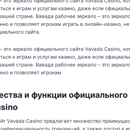
– это зеркало официального сайта Vavada Casino, ко
ться к играм и услугам казино, даже если официаль
вашей стране. Вавада рабочее зеркало – это зеркало
нно и позволяет игрокам играть в онлайн-казино, н
иального сайта.
– это зеркало официального сайта Vavada Casino, ко
ться к играм и услугам казино, даже если официаль
вашей стране. Вавада рабочее зеркало – это зеркало
нно и позволяет игрокам
ства и функции официального 
sino
йт Vavada Casino предлагает множество преимущес
конфиденциальность транзакций, а также доступ к и