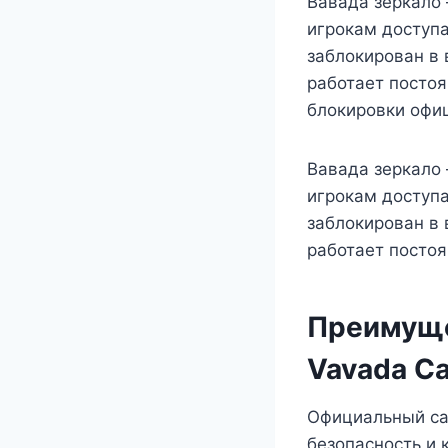
Вавада зеркало 
игрокам доступа
заблокирован в 
работает постоя
блокировки офиц
Вавада зеркало 
игрокам доступа
заблокирован в 
работает постоя
Преимуще
Vavada Ca
Официальный са
безопасность и 