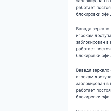
заблокирован в 
работает постоя
блокировки офиц
Вавада зеркало 
игрокам доступа
заблокирован в 
работает постоя
блокировки офиц
Вавада зеркало 
игрокам доступа
заблокирован в 
работает постоя
блокировки офиц