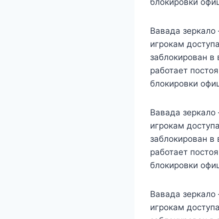
блокировки офиц
Вавада зеркало 
игрокам доступа
заблокирован в 
работает постоя
блокировки офиц
Вавада зеркало 
игрокам доступа
заблокирован в 
работает постоя
блокировки офиц
Вавада зеркало 
игрокам доступа