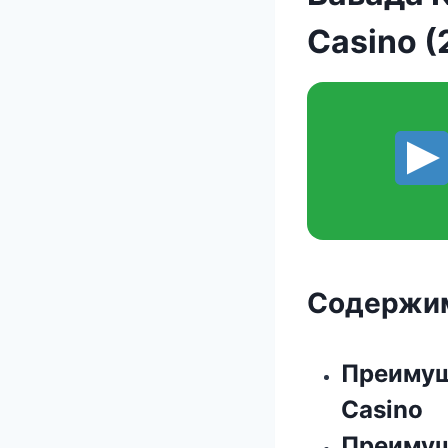
Casino (
Содержи
Преимущ
Casino
Преимущ