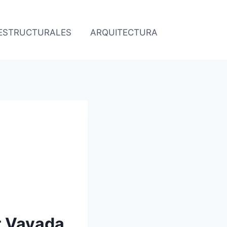
 ESTRUCTURALES
ARQUITECTURA
O
 Vavada