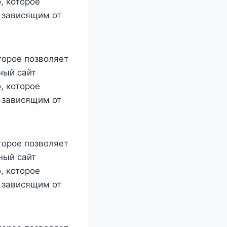
, которое
е зависящим от
торое позволяет
ный сайт
, которое
е зависящим от
торое позволяет
ный сайт
, которое
е зависящим от