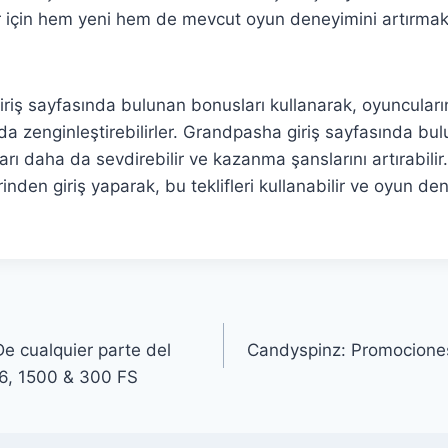
 için hem yeni hem de mevcut oyun deneyimini artırmak 
riş sayfasında bulunan bonusları kullanarak, oyuncular
a zenginleştirebilirler. Grandpasha giriş sayfasında bulu
arı daha da sevdirebilir ve kazanma şanslarını artırabil
nden giriş yaparak, bu teklifleri kullanabilir ve oyun de
e cualquier parte del
Candyspinz: Promociones
6, 1500 & 300 FS