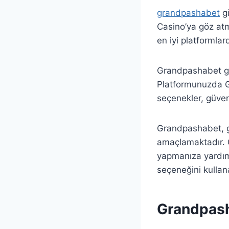
grandpashabet
gi
Casino’ya göz atm
en iyi platformlard
Grandpashabet giri
Platformunuzda G
seçenekler, güvenl
Grandpashabet, gü
amaçlamaktadır. G
yapmanıza yardım
seçeneğini kullana
Grandpash