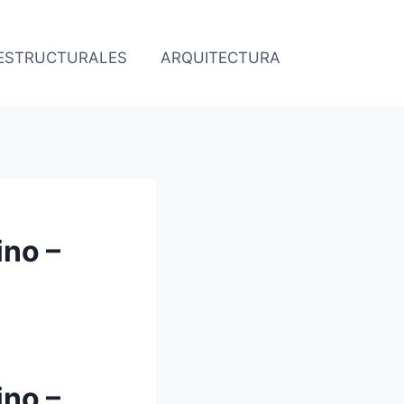
 ESTRUCTURALES
ARQUITECTURA
O
no –
no –