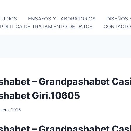
TUDIOS
ENSAYOS Y LABORATORIOS
DISEÑOS
POLITICA DE TRATAMIENTO DE DATOS
CONTACT
habet – Grandpashabet Casi
habet Giri.10605
enero, 2026
habet – Grandpashabet Casi