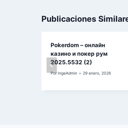
Publicaciones Similar
Pokerdom – онлайн
nun
казино и покер рум
2025.5532 (2)
2026
Por
IngeAdmin
29 enero, 2026