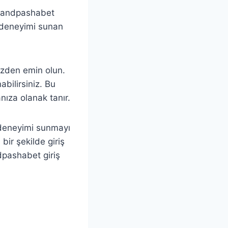
 Grandpashabet
ş deneyimi sunan
nizden emin olun.
bilirsiniz. Bu
nıza olanak tanır.
i deneyimi sunmayı
bir şekilde giriş
dpashabet giriş