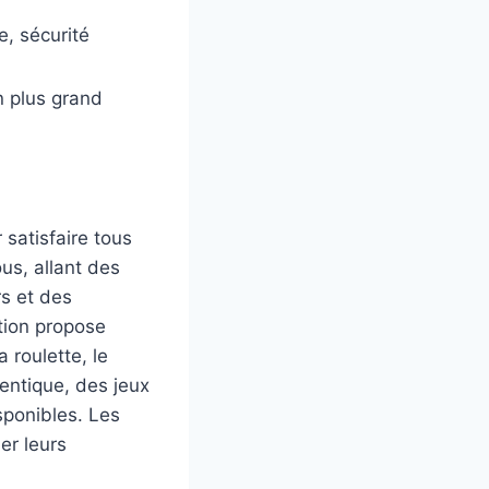
e, sécurité
n plus grand
 satisfaire tous
us, allant des
s et des
ation propose
 roulette, le
entique, des jeux
sponibles. Les
er leurs