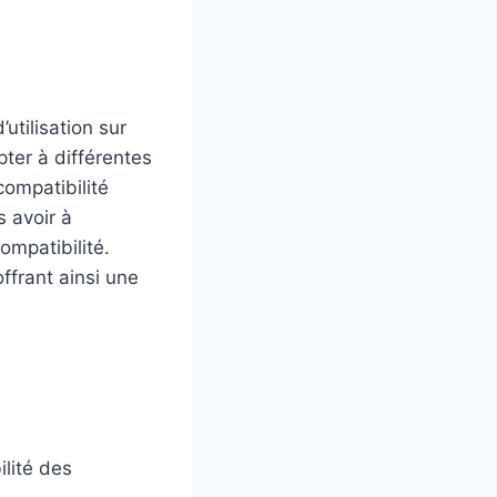
’utilisation sur
ter à différentes
compatibilité
s avoir à
ompatibilité.
ffrant ainsi une
ilité des