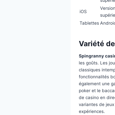
supéri
Version
iOS
supéri
Tablettes
Androi
Variété d
Spingranny casi
les goûts. Les jo
classiques intem
fonctionnalités b
également une gam
poker et le bacca
de casino en dire
variantes de jeux
expériences.