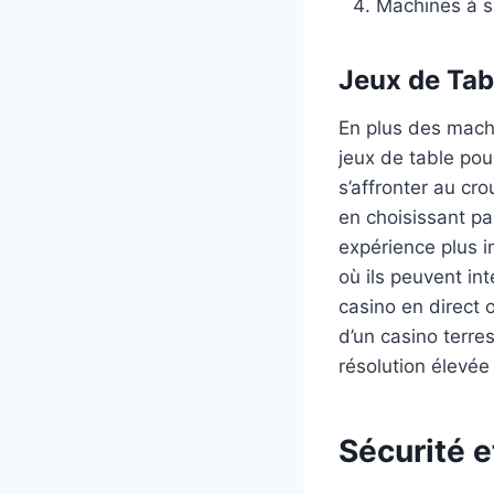
Machines à s
Jeux de Tab
En plus des mach
jeux de table pou
s’affronter au cr
en choisissant pa
expérience plus i
où ils peuvent in
casino en direct 
d’un casino terre
résolution élevée
Sécurité e