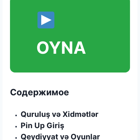
OYNA
Содержимое
Quruluş və Xidmətlər
Pin Up Giriş
Qeydiyyat və Oyunlar