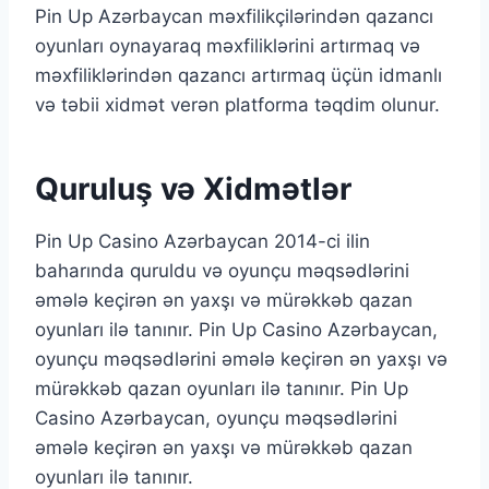
Pin Up Azərbaycan məxfilikçilərindən qazancı
oyunları oynayaraq məxfiliklərini artırmaq və
məxfiliklərindən qazancı artırmaq üçün idmanlı
və təbii xidmət verən platforma təqdim olunur.
Quruluş və Xidmətlər
Pin Up Casino Azərbaycan 2014-ci ilin
baharında quruldu və oyunçu məqsədlərini
əmələ keçirən ən yaxşı və mürəkkəb qazan
oyunları ilə tanınır. Pin Up Casino Azərbaycan,
oyunçu məqsədlərini əmələ keçirən ən yaxşı və
mürəkkəb qazan oyunları ilə tanınır. Pin Up
Casino Azərbaycan, oyunçu məqsədlərini
əmələ keçirən ən yaxşı və mürəkkəb qazan
oyunları ilə tanınır.