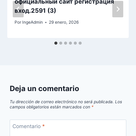
официальный сайт регистрация
вход.2591 (3)
Por
IngeAdmin
29 enero, 2026
Deja un comentario
Tu dirección de correo electrónico no será publicada.
Los
campos obligatorios están marcados con
*
Comentario
*