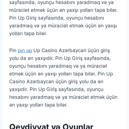
sayfasında, oyunçu hesabını yaradmaq və ya
müraciət etmək üçün ən yaxşı yolları tapa bilər.
Pin Up Giriş sayfasında, oyunçu hesabını
yaradmaq və ya müraciət etmək üçün ən yaxşı
yolları tapa bilər.
Pin
pın up
Up Casino Azərbaycan üçün giriş
yolu da ən yaxşıdir. Pin Up Giriş sayfasında,
oyunçu hesabını yaradmaq və ya müraciət
etmək üçün ən yaxşı yolları tapa bilər. Pin Up
Casino Azərbaycan üçün giriş yolu da ən
yaxşıdir. Pin Up Giriş sayfasında, oyunçu
hesabını yaradmaq və ya müraciət etmək üçün
ən yaxşı yolları tapa bilər.
Qeydiyyat və Oyunlar