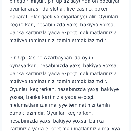
birləşdirilmişdir. pin up az saytında ən populyar
oyunlar arasında slotlar, live casino, poker,
bakarat, blackjack və digərlər yer alır. Oyunları
keçirərkən, hesabınızda yaxşı bakiyyə yoxsa,
banka kartınızla yada e-poçt məlumatlarınızla
maliyyə təminatınızı təmin etmək lazımdır.
Pin Up Casino Azərbaycan-da oyun
oynayarkən, hesabınızda yaxşı bakiyyə yoxsa,
banka kartınızla yada e-poçt məlumatlarınızla
maliyyə təminatınızı təmin etmək lazımdır.
Oyunları keçirərkən, hesabınızda yaxşı bakiyyə
yoxsa, banka kartınızla yada e-poçt
məlumatlarınızla maliyyə təminatınızı təmin
etmək lazımdır. Oyunları keçirərkən,
hesabınızda yaxşı bakiyyə yoxsa, banka
kartınızla yada e-poçt məlumatlarınızla maliyyə